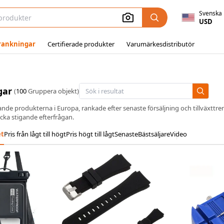
Svenska
USD
rankningar
Certifierade produkter
Varumärkesdistributör
gar
(
100
Gruppera objekt)
nde produkterna i Europa, rankade efter senaste försäljning och tillväxttre
cka stigande efterfrågan.
et
Pris från lågt till högt
Pris högt till lågt
Senaste
Bästsäljare
Video