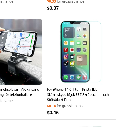
isthandel
$0.33
för grossisthandel
$0.37
anel/solskärm/bakåtvänd
För iPhone 14 6,1 tum Kristallklar
g för telefonhållare
Skärmskydd Mjuk PET Skråscratch- och
Stötsäkert Film
isthandel
$0.14
för grossisthandel
$0.16