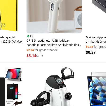
at glas till
Mini verktygssa
GF13 5 hastigheter USB-laddbar
um (2019)/XS Max
armbandslängd
handfläkt Portabel liten tyst kylande fläkt
$0.35
för gross
med digital display - Vit
$2.94
för grossisthandel
$0.37
$3.14
$3.18