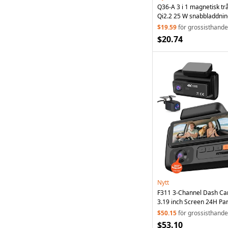
Q36-A 3 i 1 magnetisk tr
Qi2.2 25 W snabbladdning
vit
$19.59
för grossisthande
$20.74
Nytt
F311 3-Channel Dash C
3.19 inch Screen 24H Pa
Sensor Loop Recording,
$50.15
för grossisthande
(without TF Card) - Black
$53.10