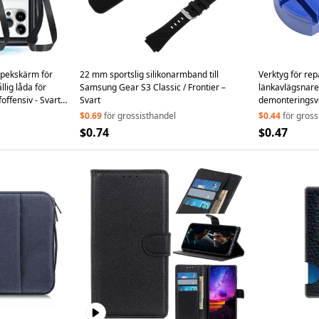
 pekskärm för
22 mm sportslig silikonarmband till
Verktyg för rep
llig låda för
Samsung Gear S3 Classic / Frontier –
länkavlägsnare
offensiv - Svart
Svart
demonteringsv
$0.69
för grossisthandel
$0.44
för gross
$0.74
$0.47