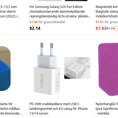
,5–13,5 tum
För Samsung Galaxy S20 Fan Edition
Magnetiskt kor
tina-skärm
chockabsorberande dammskyddande
MagSafe sidos
tum (2022) /
repningsbeständig litchi-struktur plånbok
mobilkortsfodra
ndig
ställbar läderfodral - Svart
$1.98
för grossisthandel
$1.61
för gross
ölse med handtag
$2.14
$1.63
$1.74
-
latta för
PD 20W snabbladdare med USB C-
Nylonhänglås f
telefon Hållbar
laddningsenhet och EU-uttag för iPhone
tjock hjärtform
rkt klistrande
13/14-serien
- mörklila