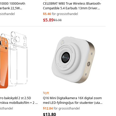
10000 10000mAh
CELEBRAT W80 True Wireless Bluetooth-
erbank 22,5W
Compatible 5.4 Earbuds 13mm Driver
 Bärbar Laddare med
HiFi Sound IPX4 Waterproof - Black
ssisthandel
$5.46
för grossisthandel
-C- och iP-kabel och
$5.89
$5.98
Nytt
Pro bakskydd 2 st 2.5D
Q16 Mini Digitalkamera 16X digital zoom
skiva mobilbaksfilm + 2 st
med LED-fyllningsljus för studenter (utan
sparent
TF-kort) - Vit
isthandel
$12.84
för grossisthandel
$13.80