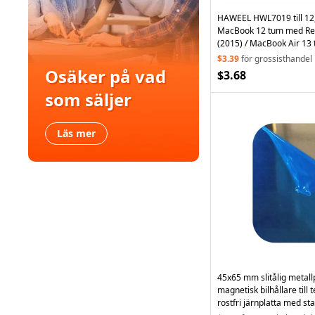
HAWEEL HWL7019 till 12
MacBook 12 tum med Re
(2015) / MacBook Air 13 
(2020) / (2018) repbestä
$3.39
för grossisthandel
transportväska skyddsh
Osäker på vad
$3.68
– Blå
som säljer
Läs mer
45x65 mm slitålig metallp
magnetisk bilhållare till 
rostfri järnplatta med sta