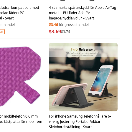
tfodral kompatibelt med
4 st smarta spårarskydd för Apple AirTag
polad läder+PC
metall + PU-läderlåda för
l - Svart
bagage/nycklar/djur – Svart
isthandel
$3.46
för grossisthandel
$3.69
$3.74
6%
ör mobiltelefon 0,6 mm
För iPhone Samsung Telefonhållare 6-
ad fästplatta för mobilrem
vinklig Justering Portabel Vikbar
Skrivbordsställning - Svart