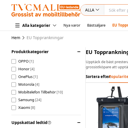
ALLA
Nya varor
Bästsäljare
EU Topp
Alla kategorier
Hem
EU Topprankningar
EU Toppranknin
Produktkategorier
OPPO
[1]
Upptäck de bäst prestera
grossistköpare att upptä
Honor
[4]
OnePlus
Sortera efter:
Popularit
[1]
Motorola
[4]
Mobiltelefon Tillbehör
[10]
Samsung
[24]
Xiaomi
[8]
Huawei
[1]
Uppskattad ledtid
Apple
[23]