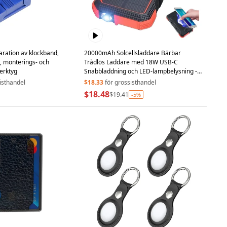
aration av klockband,
20000mAh Solcellsladdare Bärbar
, monterings- och
Trådlös Laddare med 18W USB-C
erktyg
Snabbladdning och LED-lampbelysning -
Röd
isthandel
$18.33
för grossisthandel
$18.48
$19.41
-5%