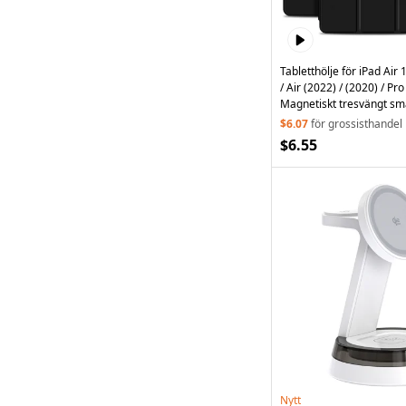
Tabletthölje för iPad Air 
/ Air (2022) / (2020) / Pr
Magnetiskt tresvängt sma
Svart
$6.07
för grossisthandel
$6.55
Nytt