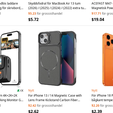
ådlös laddare
Skyddsfodral för MacBook Air 13 tum
ACEFAST M47-
 för skrivbord,
(2026) / (2025) / (2024) / (2022) extra tunt
Magnetisk Pow
hårdskal i PC/TPU med fördjupade hörn –
Snabbladdning
l
$5.23
för grossisthandel
$17.71
för gro
Transparent svart
integrerad USB
$5.72
$19.04
ställfot – Svart
Nytt
Nytt
am 4K+2K+2K
For iPhone 13 / 14 Magnetic Case with
För iPhone 18 
rking Monitor G-
Lens Frame Kickstand Carbon Fiber
bågkant temper
 ACC Powered
Texture Hard PC Half-Wrapped Phone
linsfilm - Tran
l
$2.42
för grossisthandel
$2.20
för gross
Cover - Black
$2.62
$2.39