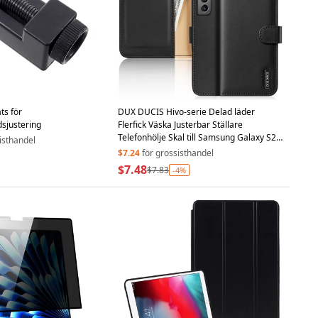
ts för
DUX DUCIS Hivo-serie Delad läder
sjustering
Flerfick Väska Justerbar Ställare
Telefonhölje Skal till Samsung Galaxy S21
isthandel
FE - Svart
$7.24
för grossisthandel
$7.48
$7.83
-4%