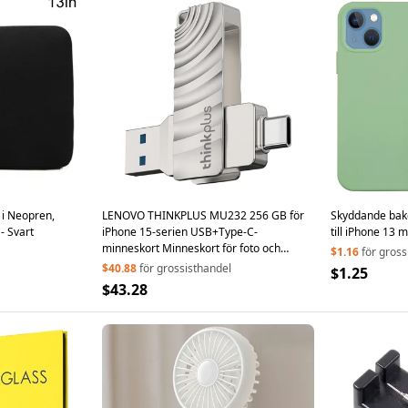
 i Neopren,
LENOVO THINKPLUS MU232 256 GB för
Skyddande bakde
- Svart
iPhone 15-serien USB+Type-C-
till iPhone 13 
minneskort Minneskort för foto och
$1.16
för gross
datalagring för MacBook, telefoner,
$40.88
för grossisthandel
$1.25
surfplattor
$43.28