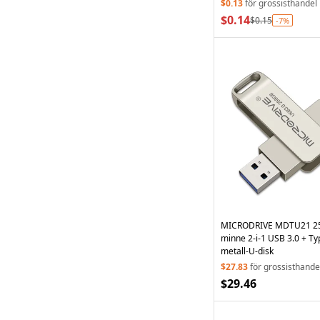
märke
$0.13
för grossisthandel
$0.14
$0.15
-7%
MICRODRIVE MDTU21 25
minne 2-i-1 USB 3.0 + T
metall-U-disk
$27.83
för grossisthande
$29.46