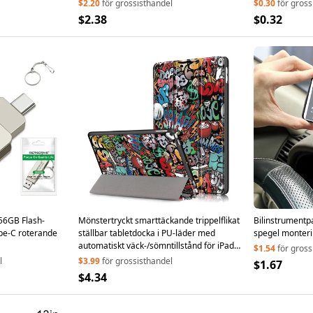
$2.20
för grossisthandel
$0.30
för gross
$2.38
$0.32
6GB Flash-
Mönstertryckt smarttäckande trippelflikat
Bilinstrumentp
ype-C roterande
ställbar tabletdocka i PU-läder med
spegel monterin
automatiskt väck-/sömntillstånd för iPad
$1.54
för gross
10,2 (2021)/(2020)/(2019) – tecknad
l
$3.99
för grossisthandel
$1.67
graffiti
$4.34