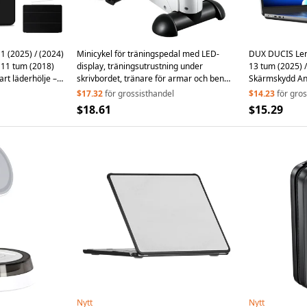
11 (2025) / (2024)
Minicykel för träningspedal med LED-
DUX DUCIS Len
o 11 tum (2018)
display, träningsutrustning under
13 tum (2025) /
rt läderhölje –
skrivbordet, tränare för armar och ben
Skärmskydd Ant
(utan batteri)
$17.32
för grossisthandel
$14.23
för gro
$18.61
$15.29
Nytt
Nytt