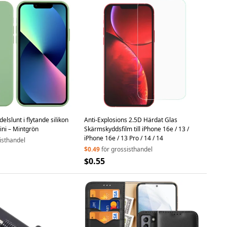
lslunt i flytande silikon
Anti-Explosions 2.5D Härdat Glas
mini – Mintgrön
Skärmskyddsfilm till iPhone 16e / 13 /
iPhone 16e / 13 Pro / 14 / 14
isthandel
$0.49
för grossisthandel
$0.55