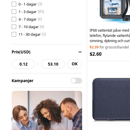
Mobilskal
[5]
0 - 1 dagar
[3]
Foto & Video
[4]
1 - 3 dagar
[85]
konsumentelektronik
[2]
4 - 7 dagar
[6]
Computer & Networking
[4]
7 - 10 dagar
[4]
IP68 vattentät påse med
Sport och utomhus
11 - 30 dagar
[2]
[2]
telefon, flytande vattenhå
simning, dykning och surf
Hem & trädgård
[2]
Grå
$2.39
för grossisthandel
Biltillbehör
[1]
Pris(USD)
$2.60
Smartwatch Tillbehör
[4]
-
OK
Kampanjer