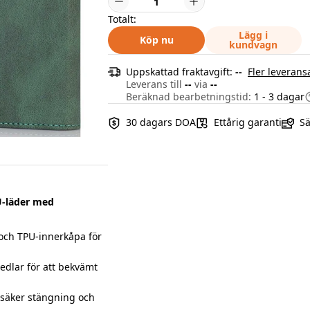
Totalt:
Lägg i
Köp nu
kundvagn
Uppskattad fraktavgift:
--
Fler leverans
Leverans till
--
via
--
Beräknad bearbetningstid:
1 - 3 dagar
30 dagars DOA
Ettårig garanti
Sä
U-läder med
och TPU-innerkåpa för
sedlar för att bekvämt
säker stängning och