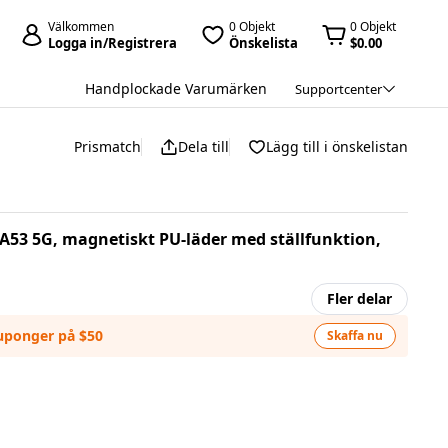
Välkommen
0 Objekt
0 Objekt
Logga in/Registrera
Önskelista
$0.00
Handplockade Varumärken
Supportcenter
Prismatch
Dela till
Lägg till i önskelistan
A53 5G, magnetiskt PU-läder med ställfunktion,
Fler delar
kuponger på $50
Skaffa nu