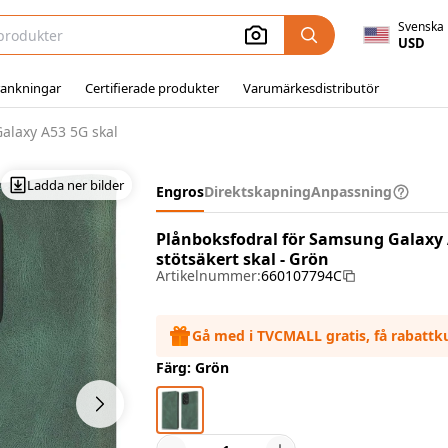
Svenska
USD
ankningar
Certifierade produkter
Varumärkesdistributör
laxy A53 5G skal
Ladda ner bilder
Engros
Direktskapning
Anpassning
Plånboksfodral för Samsung Galaxy 
stötsäkert skal - Grön
Artikelnummer:
660107794C
Gå med i TVCMALL gratis, få rabatt
Färg: Grön