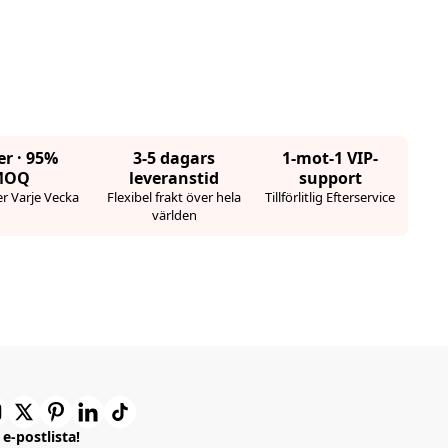
er · 95%
3-5 dagars
1-mot-1 VIP-
MOQ
leveranstid
support
r Varje Vecka
Flexibel frakt över hela
Tillförlitlig Efterservice
världen
e-postlista!