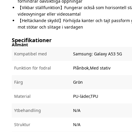
förhindrar oavsiktliga öppningar
【Vikbar ställfunktion】Fungerar också som horisontell stä
videovyningar eller videosamtal
【Heltäckande skydd】Förhöjda kanter och tajt passform ger
mot stötar och slitage i vardagen
Specifikationer
Allmänt
Kompatibel med
Samsung:
Galaxy A53 5G
Funktion för fodral
Plånbok,Med stativ
Färg
Grön
Material
PU-läder,TPU
Ytbehandling
N/A
Struktur
N/A