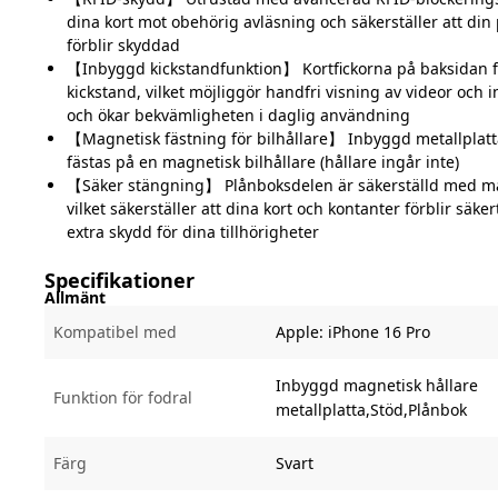
dina kort mot obehörig avläsning och säkerställer att din
förblir skyddad
【Inbyggd kickstandfunktion】 Kortfickorna på baksidan 
kickstand, vilket möjliggör handfri visning av videor och i
och ökar bekvämligheten i daglig användning
【Magnetisk fästning för bilhållare】 Inbyggd metallplatta
fästas på en magnetisk bilhållare (hållare ingår inte)
【Säker stängning】 Plånboksdelen är säkerställd med m
vilket säkerställer att dina kort och kontanter förblir säke
extra skydd för dina tillhörigheter
Specifikationer
Allmänt
Kompatibel med
Apple:
iPhone 16 Pro
Inbyggd magnetisk hållare
Funktion för fodral
metallplatta,Stöd,Plånbok
Färg
Svart