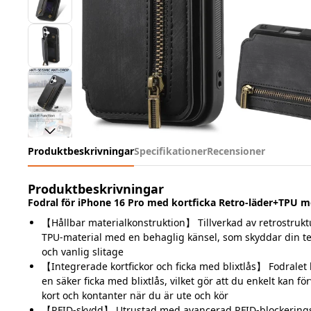
Produktbeskrivningar
Specifikationer
Recensioner
Produktbeskrivningar
Fodral för iPhone 16 Pro med kortficka Retro-läder+TPU me
【Hållbar materialkonstruktion】 Tillverkad av retrostruk
TPU-material med en behaglig känsel, som skyddar din tel
och vanlig slitage
【Integrerade kortfickor och ficka med blixtlås】 Fodralet h
en säker ficka med blixtlås, vilket gör att du enkelt kan fö
kort och kontanter när du är ute och kör
【RFID-skydd】 Utrustad med avancerad RFID-blockerings