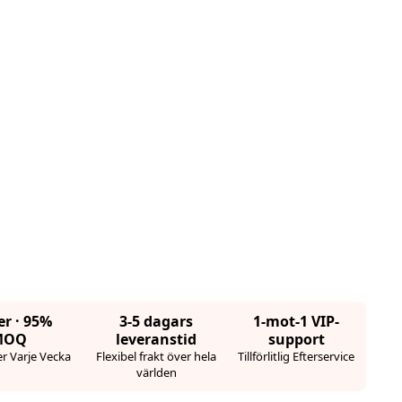
er · 95%
3-5 dagars
1-mot-1 VIP-
MOQ
leveranstid
support
r Varje Vecka
Flexibel frakt över hela
Tillförlitlig Efterservice
världen