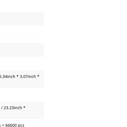
6.34inch * 3.07inch *
/ 23.23inch *
s = 66600 pcs