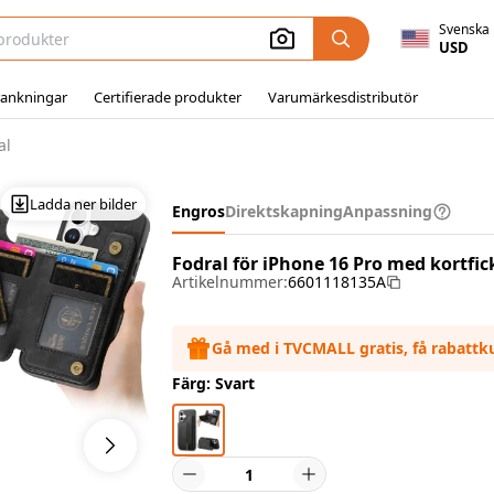
Svenska
USD
ankningar
Certifierade produkter
Varumärkesdistributör
al
Ladda ner bilder
Engros
Direktskapning
Anpassning
Fodral för iPhone 16 Pro med kortfic
Artikelnummer:
6601118135A
Gå med i TVCMALL gratis, få rabatt
Färg: Svart