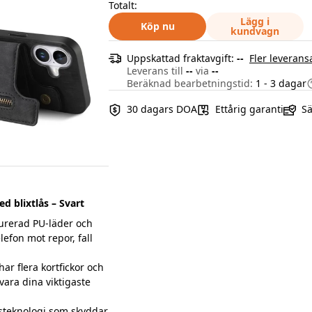
Totalt:
Lägg i
Köp nu
kundvagn
Uppskattad fraktavgift:
--
Fler leverans
Leverans till
--
via
--
Beräknad bearbetningstid:
1 - 3 dagar
30 dagars DOA
Ettårig garanti
Sä
d blixtlås – Svart
turerad PU-läder och
efon mot repor, fall
ar flera kortfickor och
rvara dina viktigaste
teknologi som skyddar