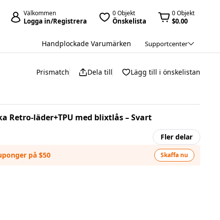
Välkommen
0 Objekt
0 Objekt
Logga in/Registrera
Önskelista
$0.00
Handplockade Varumärken
Supportcenter
Prismatch
Dela till
Lägg till i önskelistan
ka Retro-läder+TPU med blixtlås – Svart
Fler delar
kuponger på $50
Skaffa nu