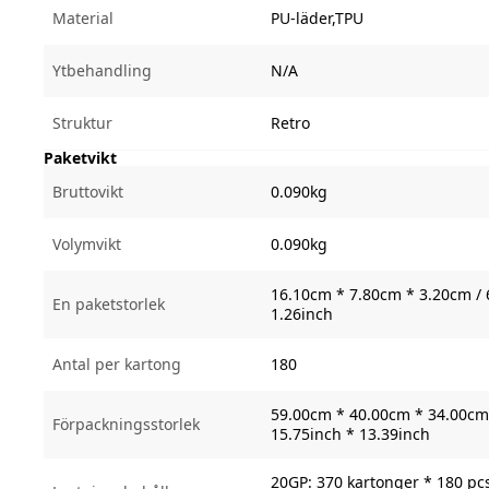
Material
PU-läder,TPU
Ytbehandling
N/A
Struktur
Retro
Paketvikt
Bruttovikt
0.090kg
Volymvikt
0.090kg
16.10cm * 7.80cm * 3.20cm / 
En paketstorlek
1.26inch
Antal per kartong
180
59.00cm * 40.00cm * 34.00cm 
Förpackningsstorlek
15.75inch * 13.39inch
20GP: 370 kartonger * 180 pc