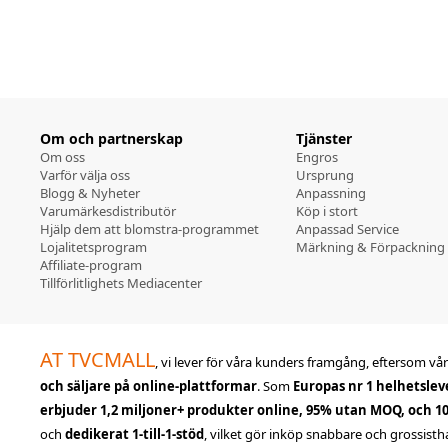
Om och partnerskap
Tjänster
Om oss
Engros
Varför välja oss
Ursprung
Blogg & Nyheter
Anpassning
Varumärkesdistributör
Köp i stort
Hjälp dem att blomstra-programmet
Anpassad Service
Lojalitetsprogram
Märkning & Förpackning
Affiliate-program
Tillförlitlighets Mediacenter
AT TVCMALL
, vi lever för våra kunders framgång, eftersom vår 
och säljare på online-plattformar
. Som
Europas nr 1 helhetslev
erbjuder 1,2 miljoner+ produkter online, 95% utan MOQ, och 1
och
dedikerat 1-till-1-stöd
, vilket gör inköp snabbare och grossisth