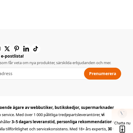
e-postlista!
 som får veta om nya produkter, särskilda erbjudanden och mer.
Prenumerera
oende ägare av webbutiker, butikskedjor, supermarknader
ch service. Med över 1 000 pålitliga tredjepartsleverantörer,
vi
dahåller
3–5 dagars leveranstid, personliga rekommendationer
,
Chatta nu
 tillförlitlighet och servicekonsistens. Med 18+ års expertis,
30+