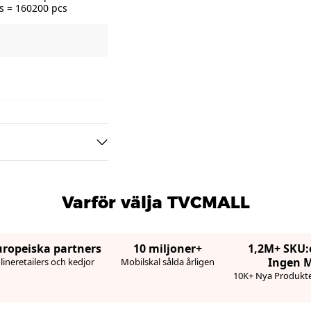
s = 160200 pcs
Varför välja TVCMALL
uropeiska partners
10 miljoner+
1,2M+ SKU:
Ingen 
ineretailers och kedjor
Mobilskal sålda årligen
10K+ Nya Produkte