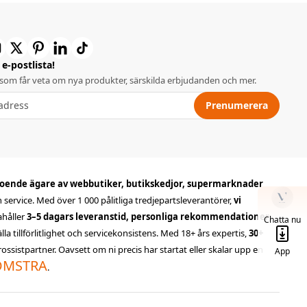
e-postlista!
 som får veta om nya produkter, särskilda erbjudanden och mer.
Prenumerera
oende ägare av webbutiker, butikskedjor, supermarknader
ch service. Med över 1 000 pålitliga tredjepartsleverantörer,
vi
dahåller
3–5 dagars leveranstid, personliga rekommendationer
,
Chatta nu
 tillförlitlighet och servicekonsistens. Med 18+ års expertis,
30+
ssistpartner. Oavsett om ni precis har startat eller skalar upp en
App
LOMSTRA
.