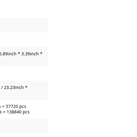
6.89inch * 3.39inch *
/ 23.23inch *
s = 57720 pcs
s = 138840 pcs