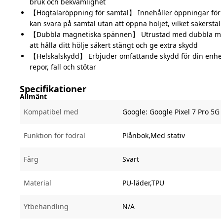
bruk och bekvämlighet
【Högtalaröppning för samtal】 Innehåller öppningar för 
kan svara på samtal utan att öppna höljet, vilket säkerst
【Dubbla magnetiska spännen】 Utrustad med dubbla ma
att hålla ditt hölje säkert stängt och ge extra skydd
【Helskalskydd】 Erbjuder omfattande skydd för din enhe
repor, fall och stötar
Specifikationer
Allmänt
Kompatibel med
Google:
Google Pixel 7 Pro 5G
Funktion för fodral
Plånbok,Med stativ
Färg
Svart
Material
PU-läder,TPU
Ytbehandling
N/A