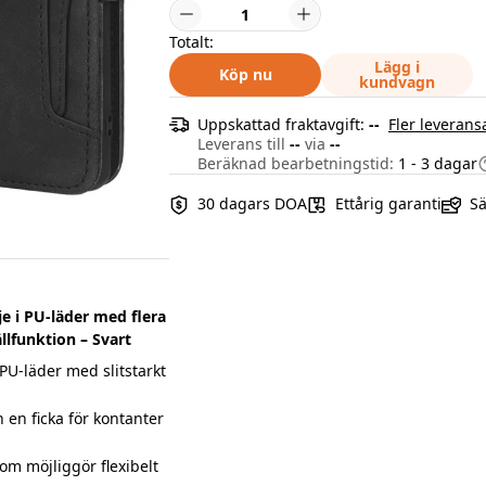
Totalt:
Lägg i
Köp nu
kundvagn
Uppskattad fraktavgift:
--
Fler leverans
Leverans till
--
via
--
Beräknad bearbetningstid:
1 - 3 dagar
30 dagars DOA
Ettårig garanti
Sä
je i PU-läder med flera
lfunktion – Svart
U-läder med slitstarkt
 en ficka för kontanter
om möjliggör flexibelt