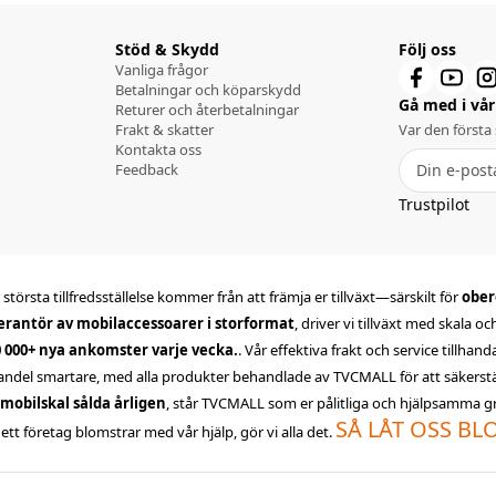
Stöd & Skydd
Följ oss
Vanliga frågor
Betalningar och köparskydd
Gå med i vår 
Returer och återbetalningar
Frakt & skatter
Var den första
Kontakta oss
Feedback
Trustpilot
största tillfredsställelse kommer från att främja er tillväxt—särskilt för
ober
erantör av mobilaccessoarer i storformat
, driver vi tillväxt med skala o
0 000+ nya ankomster varje vecka.
. Vår effektiva frakt och service tillhan
andel smartare, med alla produkter behandlade av TVCMALL för att säkerställa
 mobilskal sålda årligen
, står TVCMALL som er pålitliga och hjälpsamma gro
SÅ LÅT OSS B
ett företag blomstrar med vår hjälp, gör vi alla det.