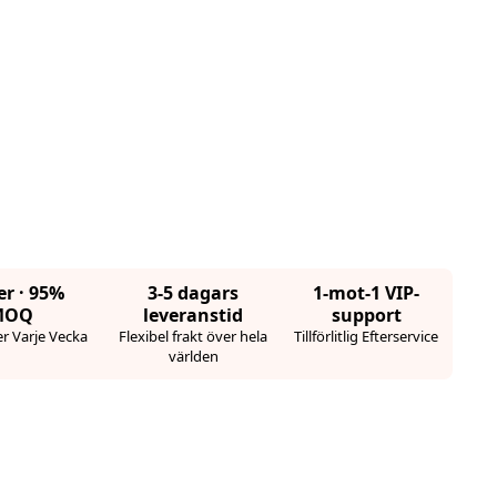
er · 95%
3-5 dagars
1-mot-1 VIP-
MOQ
leveranstid
support
r Varje Vecka
Flexibel frakt över hela
Tillförlitlig Efterservice
världen