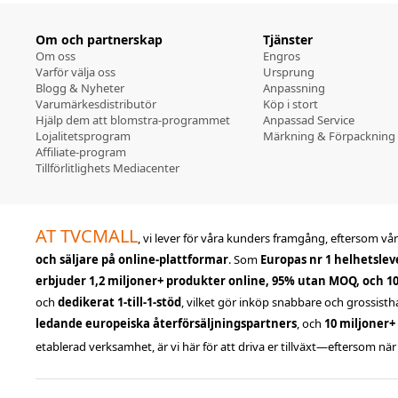
Om och partnerskap
Tjänster
Om oss
Engros
Varför välja oss
Ursprung
Blogg & Nyheter
Anpassning
Varumärkesdistributör
Köp i stort
Hjälp dem att blomstra-programmet
Anpassad Service
Lojalitetsprogram
Märkning & Förpackning
Affiliate-program
Tillförlitlighets Mediacenter
AT TVCMALL
, vi lever för våra kunders framgång, eftersom vår 
och säljare på online-plattformar
. Som
Europas nr 1 helhetslev
erbjuder 1,2 miljoner+ produkter online, 95% utan MOQ, och 1
och
dedikerat 1-till-1-stöd
, vilket gör inköp snabbare och grossisth
ledande europeiska återförsäljningspartners
, och
10 miljoner+
etablerad verksamhet, är vi här för att driva er tillväxt—eftersom när 