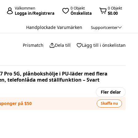
Välkommen
0 Objekt
0 Objekt
Logga in/Registrera
Önskelista
$0.00
Handplockade Varumärken
Supportcenter
Prismatch
Dela till
Lägg till i önskelistan
l 7 Pro 5G, plånbokshölje i PU-läder med flera
, telefonlåda med ställfunktion – Svart
Fler delar
kuponger på $50
Skaffa nu