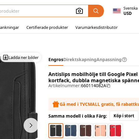
Svenska
USD
ankningar
Certifierade produkter
Varumärkesdistributör
Ladda ner bilder
Engros
Direktskapning
Anpassning
Antislips mobilhölje till Google Pixe
kortfack, dubbla magnetiska spännen
Artikelnummer:
660114082A
Gå med i TVCMALL gratis, få rabatt
Samma modell i olika Färg:
Köp i stort