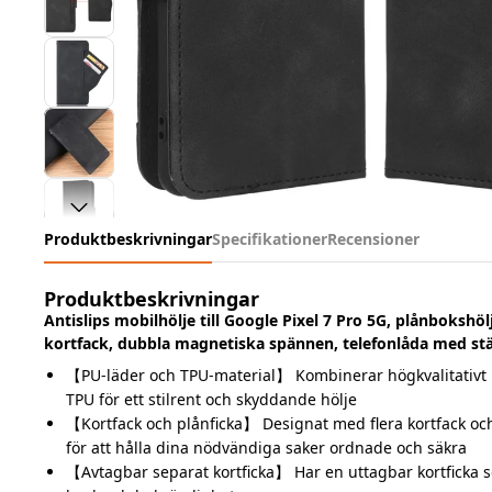
Produktbeskrivningar
Specifikationer
Recensioner
Produktbeskrivningar
Antislips mobilhölje till Google Pixel 7 Pro 5G, plånbokshöl
kortfack, dubbla magnetiska spännen, telefonlåda med stäl
【PU-läder och TPU-material】 Kombinerar högkvalitativt P
TPU för ett stilrent och skyddande hölje
【Kortfack och plånficka】 Designat med flera kortfack och
för att hålla dina nödvändiga saker ordnade och säkra
【Avtagbar separat kortficka】 Har en uttagbar kortficka s