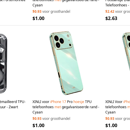
Cyaan
Telefoonhoes -
$0.93
voor groothandel
$2.42
voor gro
$1.00
$2.63
mailleerd TPU-
XINLI voor
iPhone
17
Pro
hoesje
TPU
XINLI Voor
iPh
uur - Zwart
telefoonhoes
met
gegalvaniseerde rand -
telefoonhoes
m
Cyaan
Cyaan
$0.93
voor groothandel
$0.93
voor gro
$1.00
$1.00