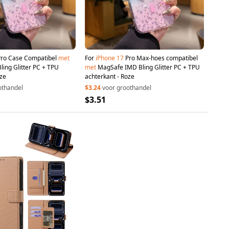
ro Case Compatibel
met
For
iPhone
17
Pro Max-hoes compatibel
ing Glitter PC + TPU
met
MagSafe IMD Bling Glitter PC + TPU
oze
achterkant - Roze
othandel
$3.24
voor groothandel
$3.51