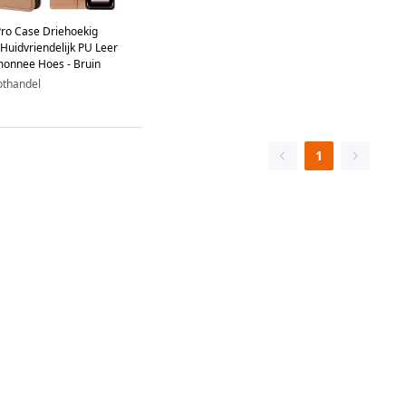
ro Case Driehoekig
uidvriendelijk PU Leer
monnee Hoes - Bruin
othandel
1