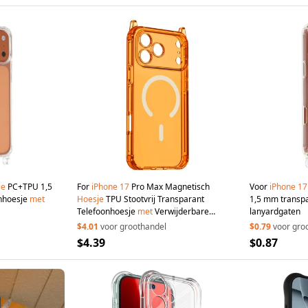
je
PC+TPU 1,5
For
iPhone
17
Pro Max Magnetisch
Voor
iPhone
17
nhoesje
met
Hoesje
TPU Stootvrij Transparant
1,5 mm transpa
Telefoonhoesje
met
Verwijderbare
lanyardgaten
Hoekpads Compatibel
met
MagSafe -
$4.01
voor groothandel
$0.79
voor gro
Transparant Oranje
$4.39
$0.87