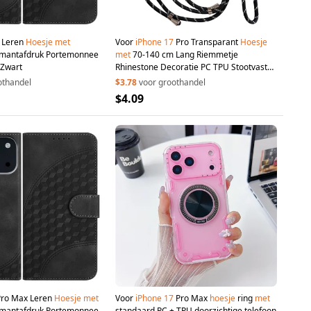
Leren
Hoesje
met
Voor
iPhone
17
Pro Transparant
Hoesje
amantafdruk Portemonnee
met
70-140 cm Lang Riemmetje
 Zwart
Rhinestone Decoratie PC TPU Stootvaste
Hoes - Zwart
othandel
$3.78
voor groothandel
$4.09
ro Max Leren
Hoesje
met
Voor
iPhone
17
Pro Max
hoesje
ring
met
amantafdruk Portemonnee
standaard PC + TPU doorzichtige telefoon