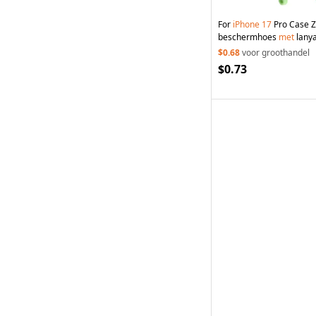
For
iPhone
17
Pro Case Z
beschermhoes
met
lanya
$0.68
voor groothandel
$0.73