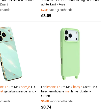
 Zwart
achterkant - Roze
othandel
$2.81
voor groothandel
$3.05
one
17
Pro Max
hoesje
TPU
For
iPhone
17
Pro Max-
hoesje
zacht TPU-
et
gegalvaniseerde rand -
beschermhoesje
met
lanyardgaten -
Groen
othandel
$0.68
voor groothandel
$0.74