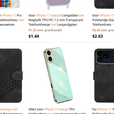
or
iPhone
17
Pro
Voor
iPhone
17
Hoesje
Compatibel
met
Voor
iPhone
17
 telefoonhoes
met
MagSafe TPU+PC 1,5 mm Transparant
Polsbandje Di
Sneeuwman
Telefoonhoesje
met
Lanyardgaten
Telefoonhoes -
$1.33
voor groothandel
$2.42
voor gro
$1.44
$2.63
n
Hoesje
met
XINLI voor
iPhone
17
hoesje
TPU
For
iPhone
17
P
uk Portemonnee
telefoonhoes
met
gegalvaniseerde rand -
Polsbandje Di