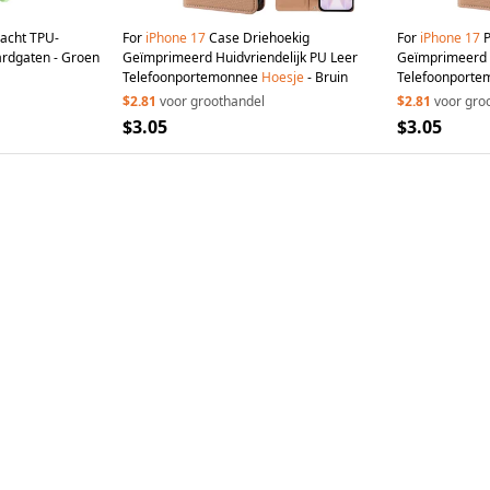
acht TPU-
For
iPhone
17
Case Driehoekig
For
iPhone
17
P
rdgaten - Groen
Geïmprimeerd Huidvriendelijk PU Leer
Geïmprimeerd H
Telefoonportemonnee
Hoesje
- Bruin
Telefoonporte
$2.81
voor groothandel
$2.81
voor gro
$3.05
$3.05