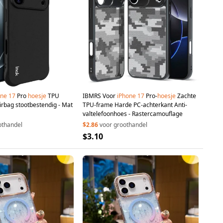
one
17
Pro
hoesje
TPU
IBMRS Voor
iPhone
17
Pro-
hoesje
Zachte
irbag stootbestendig - Mat
TPU-frame Harde PC-achterkant Anti-
valtelefoonhoes - Rastercamouflage
othandel
$2.86
voor groothandel
$3.10