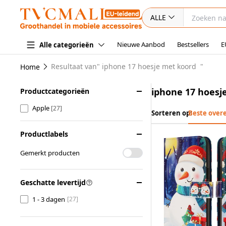
ALLE
Nieuwe Aanbod
Bestsellers
E
Alle categorieën
Resultaat van"
iphone 17 hoesje met koord
"
Home
iphone 17 hoesj
Productcategorieën
Apple
[27]
Sorteren op:
Beste over
Productlabels
Gemerkt producten
Geschatte levertijd
1 - 3 dagen
[27]