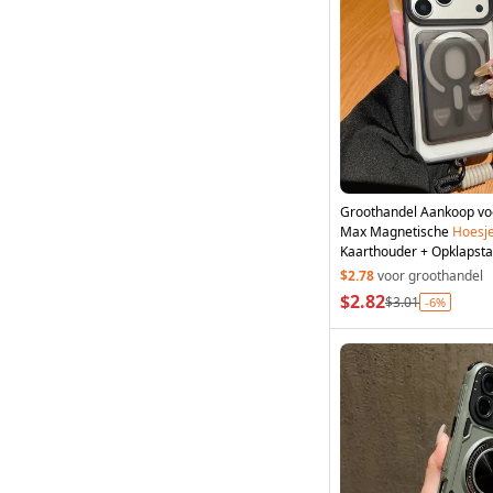
Groothandel Aankoop v
Max Magnetische
Hoesj
Kaarthouder + Opklapst
Telefoonhoesje
met
Pols
$2.78
voor groothandel
$2.82
$3.01
-6%