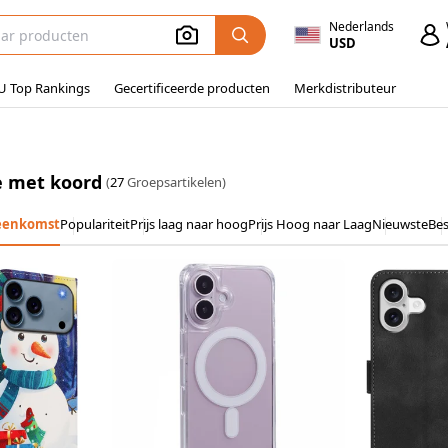
Nederlands
USD
U Top Rankings
Gecertificeerde producten
Merkdistributeur
e met koord
(
27
Groepsartikelen)
eenkomst
Populariteit
Prijs laag naar hoog
Prijs Hoog naar Laag
Nieuwste
Bes