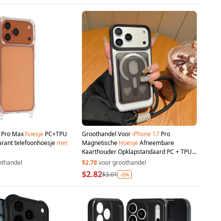
Pro Max
hoesje
PC+TPU
Groothandel Voor
iPhone
17
Pro
rant telefoonhoesje
met
Magnetische
Hoesje
Afneembare
Kaarthouder Opklapstandaard PC + TPU
Telefoonhoesje
met
Polsbandje - Zwart
othandel
$2.78
voor groothandel
$2.82
$3.01
-6%