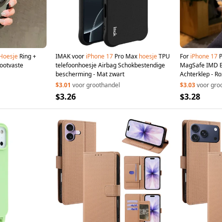
Hoesje
Ring +
IMAK voor
iPhone
17
Pro Max
hoesje
TPU
For
iPhone
17
P
tootvaste
telefoonhoesje Airbag Schokbestendige
MagSafe IMD Bl
bescherming - Mat zwart
Achterklep - R
$3.01
voor groothandel
$3.03
voor gro
$3.26
$3.28