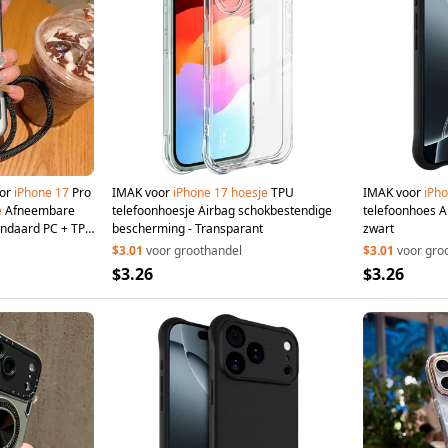
oor
iPhone
17
Pro
IMAK voor
iPhone
17
hoesje
TPU
IMAK voor
iPh
e
Afneembare
telefoonhoesje Airbag schokbestendige
telefoonhoes A
andaard PC + TPU
bescherming - Transparant
zwart
bandje - Zwart
$3.01
voor groothandel
$3.01
voor gro
$3.26
$3.26