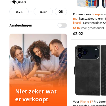
Prijs(USD)
-
OK
Portemonnee
hoesje
vo
met
kerstpatroon, leren
koord
- Geschenkdoos 
Aanbiedingen
$1.87
voor groothandel
$2.02
Niet zeker wat
er verkoopt
Voor
iPhone
17
Pro Lere
Polsbandje Diamantafdr