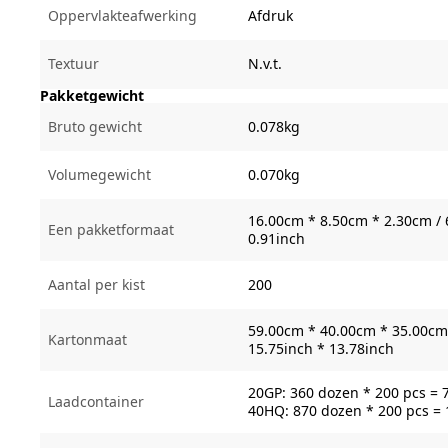
Oppervlakteafwerking
Afdruk
Textuur
N.v.t.
Pakketgewicht
Bruto gewicht
0.078kg
Volumegewicht
0.070kg
16.00cm * 8.50cm * 2.30cm / 
Een pakketformaat
0.91inch
Aantal per kist
200
59.00cm * 40.00cm * 35.00cm 
Kartonmaat
15.75inch * 13.78inch
20GP: 360 dozen * 200 pcs = 
Laadcontainer
40HQ: 870 dozen * 200 pcs =