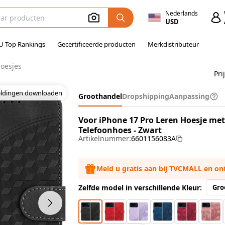
Nederlands
USD
U Top Rankings
Gecertificeerde producten
Merkdistributeur
hoesjes
Pri
eldingen downloaden
Groothandel
Dropshipping
Aanpassing
Voor iPhone 17 Pro Leren Hoesje m
Telefoonhoes - Zwart
Artikelnummer:
6601156083A
Meld u gratis aan bij TVCMALL en o
Zelfde model in verschillende Kleur:
Gro