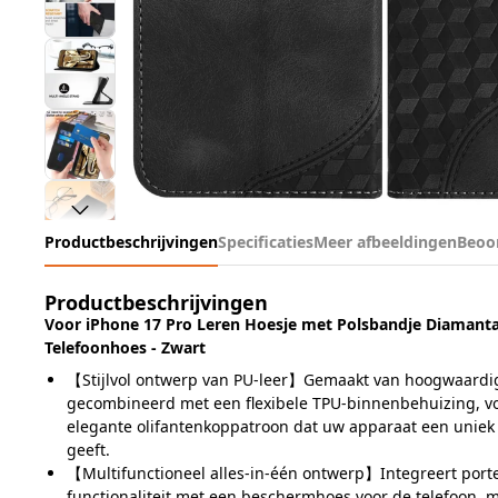
Productbeschrijvingen
Specificaties
Meer afbeeldingen
Beoo
Productbeschrijvingen
Voor iPhone 17 Pro Leren Hoesje met Polsbandje Diaman
Telefoonhoes - Zwart
【Stijlvol ontwerp van PU-leer】Gemaakt van hoogwaardig
gecombineerd met een flexibele TPU-binnenbehuizing, v
elegante olifantenkoppatroon dat uw apparaat een uniek en 
geeft.
【Multifunctioneel alles-in-één ontwerp】Integreert por
functionaliteit met een beschermhoes voor de telefoon, 