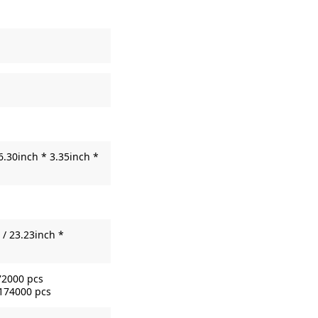
6.30inch * 3.35inch *
/ 23.23inch *
72000 pcs
 174000 pcs