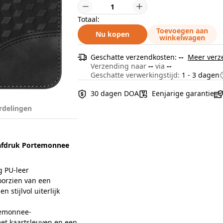
Totaal:
Toevoegen aan
Nu kopen
winkelwagen
Geschatte verzendkosten:
--
Meer verz
Verzending naar
--
via
--
Geschatte verwerkingstijd:
1 - 3 dagen
30 dagen DOA
Eenjarige garantie
rdelingen
tafdruk Portemonnee
 PU-leer
oorzien van een
stijlvol uiterlijk
temonnee-
met kaartsleuven en een