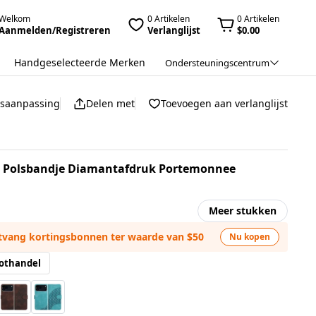
Welkom
0 Artikelen
0 Artikelen
Aanmelden/Registreren
Verlanglijst
$0.00
Handgeselecteerde Merken
Ondersteuningscentrum
jsaanpassing
Delen met
Toevoegen aan verlanglijst
et Polsbandje Diamantafdruk Portemonnee
Meer stukken
ntvang kortingsbonnen ter waarde van $50
Nu kopen
othandel