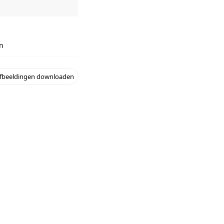
n
fbeeldingen downloaden