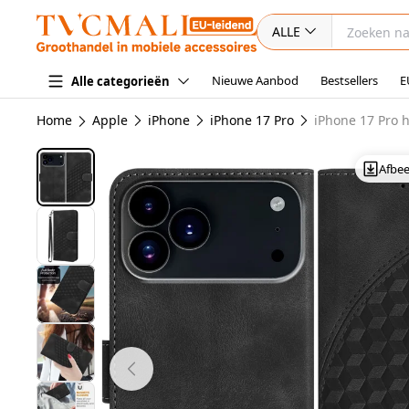
ALLE
Nieuwe Aanbod
Bestsellers
E
Alle categorieën
Home
Apple
iPhone
iPhone 17 Pro
iPhone 17 Pro 
Afbe