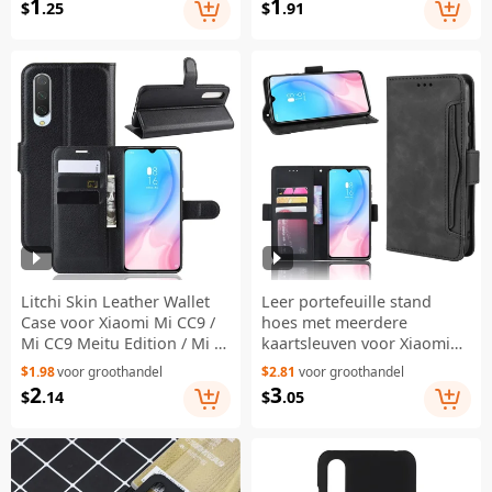
1
1
$
.25
$
.91
Litchi Skin Leather Wallet
Leer portefeuille stand
Case voor Xiaomi Mi CC9 /
hoes met meerdere
Mi CC9 Meitu Edition / Mi 9
kaartsleuven voor Xiaomi
Lite - Zwart
Mi 9 Lite/Mi CC9/Mi CC9
$1.98
voor groothandel
$2.81
voor groothandel
Meitu Editie - Zwart
2
3
$
.14
$
.05