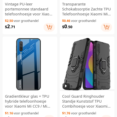
Vintage PU-leer
Transparante
portemonnee standaard
Schokabsorptie Zachte TPU
telefoonhoesje voor Xiaomi
Telefoonhoesje Xiaomi Mi
Mi CC9 / Mi CC9 Meitu
CC9 / Mi CC9 Meitu Editie /
$2.50
voor groothandel
$0.46
voor groothandel
Editie / Mi 9 Lite - Zwart
Mi 9 Lite / Mi 9 Lite -
2
0
$
.71
$
.50
Transparant
Gradientkleur glas + TPU
Cool Guard Ringhouder
hybride telefoonhoesje
Standje Kunststof TPU
voor Xiaomi Mi CC9 / Mi
Combihoesje voor Xiaomi
CC9 Meitu Edition / Mi 9
Mi 9 Lite/ Mi CC9/ Mi CC9
$1.16
voor groothandel
$1.76
voor groothandel
Lite - Blauw / Zwart
Meitu Editie - Zwart