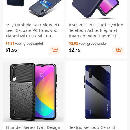
KSQ Dubbele Kaartslots PU
KSQ PC + PU + Stof Hybride
Leer Gecoate PC Hoes voor
Telefoon Achterklep met
Xiaomi Mi CC9 / Mi CC9
Kaartslot voor Xiaomi Mi
Meitu Editie / Mi 9 Lite -
CC9 / Mi CC9 Meitu Edition /
$1.81
voor groothandel
$2.02
voor groothandel
Blauw
Mi 9 Lite / Mi 9 Lite - Blauw
1
2
$
.96
$
.19
Thunder Series Twill Design
Textuurverloop Gehard