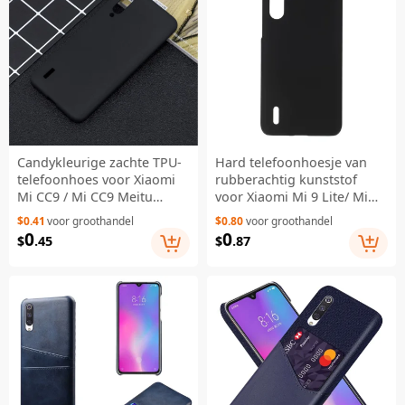
Candykleurige zachte TPU-
Hard telefoonhoesje van
telefoonhoes voor Xiaomi
rubberachtig kunststof
Mi CC9 / Mi CC9 Meitu
voor Xiaomi Mi 9 Lite/ Mi
Edition / Mi 9 Lite - Zwart
CC9/ Mi CC9 Meitu Edition -
$0.41
voor groothandel
$0.80
voor groothandel
Zwart
0
0
$
.45
$
.87