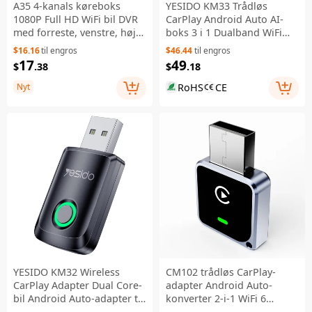
A35 4-kanals køreboks
YESIDO KM33 Trådløs
1080P Full HD WiFi bil DVR
CarPlay Android Auto AI-
med forreste, venstre, højre
boks 3 i 1 Dualband WiFi
og bagudrettede visninger
Bluetooth 5.0 med RGB-
$16.16
til engros
$46.44
til engros
- Sort
belysning - Sort
17
49
$
.38
$
.18
RoHS
CE
Nyt
YESIDO KM32 Wireless
CM102 trådløs CarPlay-
CarPlay Adapter Dual Core-
adapter Android Auto-
bil Android Auto-adapter til
konverter 2-i-1 WiFi 6
Apple Android - Sort
Bluetooth 5.3 USB-adapter