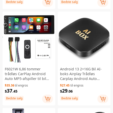
Bedste salg
Bedste salg
F6021W 6,86 tommer
Android 13 2+16G Bil AI-
trådløs CarPlay Android
boks Airplay Trådløs
Auto MP5-afspiller til bil
Carplay Android Auto
med HD-backupkamera og
Dongle Medbygget Netflix /
$35.36
til engros
$27.45
til engros
navigationsystem
Youtube Kabeltil-trådløs
37
29
$
.45
$
.06
Adapter
Bedste salg
Bedste salg