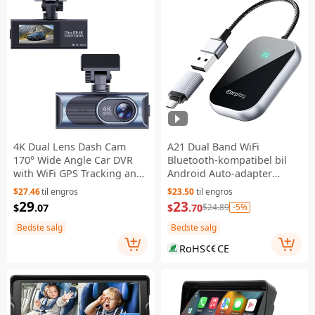
4K Dual Lens Dash Cam
A21 Dual Band WiFi
170° Wide Angle Car DVR
Bluetooth-kompatibel bil
with WiFi GPS Tracking and
Android Auto-adapter
Night Vision
CarPlay-boks fra
$27.46
til engros
$23.50
til engros
kabelbunden til trådløs
29
23
$
.07
$
.70
-5%
$24.89
dongle
Bedste salg
Bedste salg
RoHS
CE