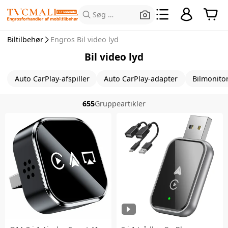
Søg efter produkter
Biltilbehør
Engros Bil video lyd
Bil video lyd
Auto CarPlay-afspiller
Auto CarPlay-adapter
Bilmonito
655
Gruppeartikler