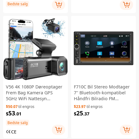
Bedste salg
V56 4K 1080P Døreoptager
F710C Bil Stereo Modtager
Frem Bag Kamera GPS
7'' Bluetooth-kompatibel
5GHz WiFi Nattesyn
Håndfri Bilradio FM
Parkeringsmonitor Bil DVR
Modtager MP5 Bilafspiller
$50.07
til engros
$23.97
til engros
- Sort
53
25
$
.01
$
.37
Bedste salg
CE