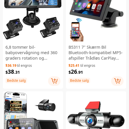
6,8 tommer bil-
B5311 7" Skærm Bil
babyovervågning med 360
Bluetooth-kompatibel MP5-
graders rotation og
afspiller Trådløs CarPlay
dobbeltkamera, 8 LED
Bakke-kamera Display FM-
$36.19
til engros
$25.41
til engros
fuldfarve HD infrarød
radio Videoafspiller
38
26
$
.31
$
.91
nattevision
Bedste salg
Bedste salg