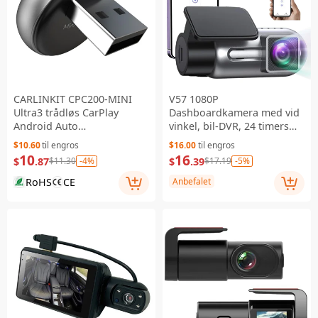
CARLINKIT CPC200-MINI
V57 1080P
Ultra3 trådløs CarPlay
Dashboardkamera med vid
Android Auto
vinkel, bil-DVR, 24 timers
opgraderingsadapter til bil
parkeringsmodus, WiFi-
$10.60
til engros
$16.00
til engros
USB-dongle
appstyring, mini
10
16
$
.87
-4%
$
.39
-5%
$11.30
$17.19
køreoptager
RoHS
CE
Anbefalet