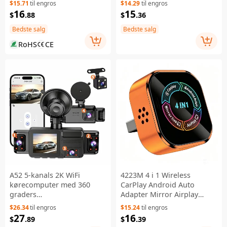
$15.71
til engros
$14.29
til engros
AirPlay, Mirror Link USB-
interface-dongle - Sølv
16
15
$
.88
$
.36
dongle - Sølv
Bedste salg
Bedste salg
RoHS
CE
A52 5-kanals 2K WiFi
4223M 4 i 1 Wireless
kørecomputer med 360
CarPlay Android Auto
graders
Adapter Mirror Airplay
panoramaindstilling - Sort
Miracast til biler med
$26.34
til engros
$15.24
til engros
trådmonteret CarPlay -
27
16
$
.89
$
.39
Orange