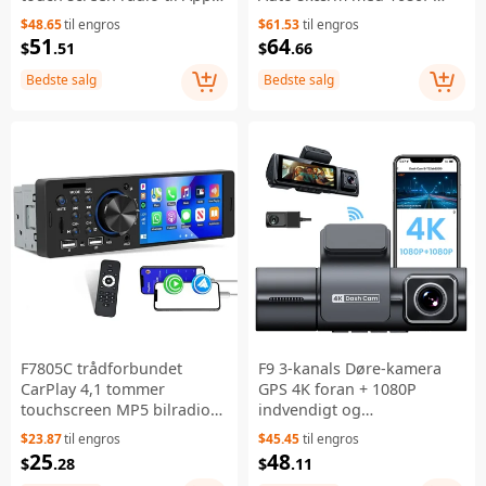
CarPlay / Android Auto FM-
dual optagelse AHD backup
$48.65
til engros
$61.53
til engros
transmitter
kamera
51
64
$
.51
$
.66
Bedste salg
Bedste salg
F7805C trådforbundet
F9 3-kanals Døre-kamera
CarPlay 4,1 tommer
GPS 4K foran + 1080P
touchscreen MP5 bilradio
indvendigt og
Bluetooth SD AUX USB 7
bagudrettede natte-syn bil-
$23.87
til engros
$45.45
til engros
farver lys
kamera med understøttelse
25
48
$
.28
$
.11
multimedieafspiller
af WiFi App-styring