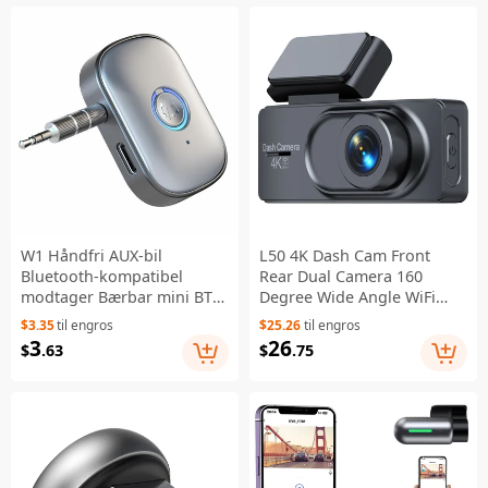
W1 Håndfri AUX-bil
L50 4K Dash Cam Front
Bluetooth-kompatibel
Rear Dual Camera 160
modtager Bærbar mini BT
Degree Wide Angle WiFi
5.3-modtager Billydadapter
Parking Monitor Driving
$3.35
til engros
$25.26
til engros
Recorder - Sort
3
26
$
.63
$
.75