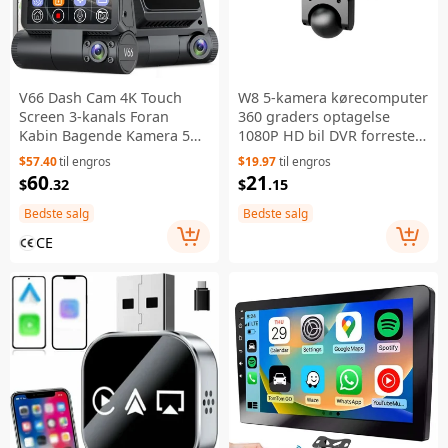
V66 Dash Cam 4K Touch
W8 5-kamera kørecomputer
Screen 3-kanals Foran
360 graders optagelse
Kabin Bagende Kamera 5
1080P HD bil DVR forreste
GHz WiFi GPS ADAS
og bagerste indvendige
$57.40
til engros
$19.97
til engros
Nattesyn Bil DVR - Sort
sidevisning
60
21
$
.32
$
.15
parkeringsmonitor
Bedste salg
Bedste salg
CE