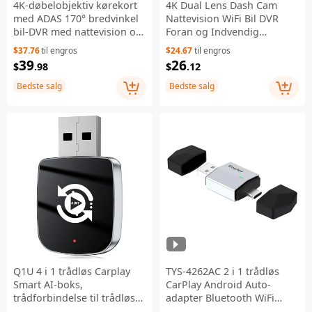
4K-døbelobjektiv kørekort
4K Dual Lens Dash Cam
med ADAS 170° bredvinkel
Nattevision WiFi Bil DVR
bil-DVR med nattevision og
Foran og Indvendig
G-sensor
Kameraoptager med 360
$37.76
til engros
$24.67
til engros
Grader Roterbar Linse
39
26
$
.98
$
.12
Bedste salg
Bedste salg
Q1U 4 i 1 trådløs Carplay
TYS-4262AC 2 i 1 trådløs
Smart AI-boks,
CarPlay Android Auto-
trådforbindelse til trådløs
adapter Bluetooth WiFi
CarPlay, Android Auto,
USB-A USB-C dobbelt