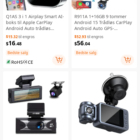
Q1AS 3 i 1 Airplay Smart AI-
R911A 1+16GB 9 tommer
boks til Apple CarPlay
Android 15 Trådløs CarPlay
Android Auto trådløs
Android Auto GPS-
adapter - Sølv
navigationsskærm med 12-
$15.32
til engros
$52.93
til engros
LED-back-upkamera
16
56
$
.48
$
.04
Bedste salg
Bedste salg
RoHS
CE