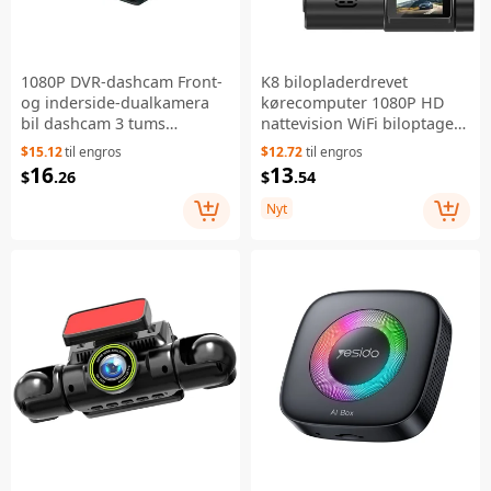
1080P DVR-dashcam Front-
K8 bilopladerdrevet
og inderside-dualkamera
kørecomputer 1080P HD
bil dashcam 3 tums
nattevision WiFi biloptager
gravitationsfølsom IPS-
- Sort
$15.12
til engros
$12.72
til engros
skærm kørekort med
16
13
$
.26
$
.54
nattevision 170 graders
vidvinkel G-sensor
Nyt
parkeringsmonitor