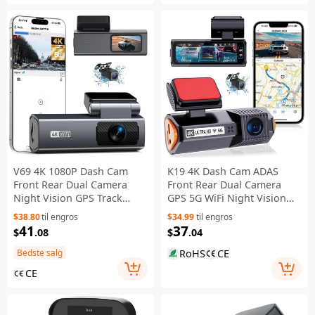
V69 4K 1080P Dash Cam
K19 4K Dash Cam ADAS
Front Rear Dual Camera
Front Rear Dual Camera
Night Vision GPS Track
GPS 5G WiFi Night Vision
Parking Monitor WiFi Car
Loopoptagelse Dash
$38.80
til engros
$34.99
til engros
DVR - Grå
Camera Car DVR - Sort
41
37
$
.08
$
.04
RoHS
CE
Bedste salg
CE