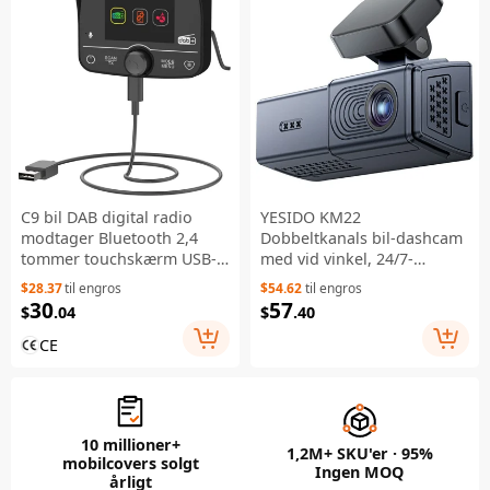
C9 bil DAB digital radio
YESIDO KM22
modtager Bluetooth 2,4
Dobbeltkanals bil-dashcam
tommer touchskærm USB-C
med vid vinkel, 24/7-
FM-sender til billyd - Sort
overvågning, 1080P
$28.37
til engros
$54.62
til engros
kørekortoptager
30
57
$
.04
$
.40
CE
10 millioner+
1,2M+ SKU'er · 95%
mobilcovers solgt
Ingen MOQ
årligt