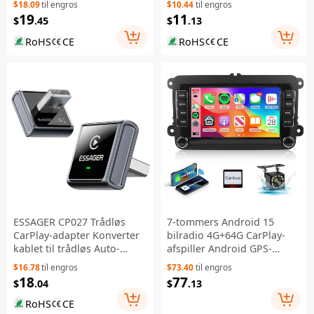
$18.09
til engros
$10.44
til engros
til bil - Sort
19
11
$
.45
$
.13
RoHS
CE
RoHS
CE
ESSAGER CP027 Trådløs
7-tommers Android 15
CarPlay-adapter Konverter
bilradio 4G+64G CarPlay-
kablet til trådløs Auto-
afspiller Android GPS-
dongle til iPhone Android -
navigation 12-LED-
$16.78
til engros
$73.40
til engros
Sort
backkamera Auto-afspiller
18
77
$
.04
$
.13
til Volkswagen Golf MK5 /
Polo Passat Jetta
RoHS
CE