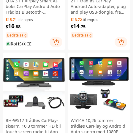
Q1A 3 i 1 Airplay Smart AI-
2 i 1 trådløs CarPlay
boks CarPlay Android Auto
Android Auto-adapter, plug
Trådløs Bluetooth-
and play USB-dongle, fra
kompatibel Adapter - Sort
kablet til trådløs konverter
$15.71
til engros
$13.72
til engros
til iPhone / Android
16
14
$
.88
$
.75
Bedste salg
Bedste salg
RoHS
CE
RH-W517 Trådløs CarPlay-
W514A 10,26 tommer
skærm, 10,3 tommer HD bil
trådløs CarPlay og Android
touch screen radio til Apple
Auto skærm med 1080P