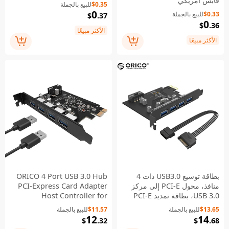
قابس أمريكي
$0.35
للبيع بالجملة
0
$0.33
للبيع بالجملة
$
.37
0
$
.36
الأكثر مبيعًا
الأكثر مبيعًا
بطاقة توسيع USB3.0 ذات 4
ORICO 4 Port USB 3.0 Hub
منافذ، محول PCI-E إلى مركز
PCI-Express Card Adapter
USB 3.0، بطاقة تمديد PCI-E
Host Controller for
Windows XP Vista PC
(PME-4U)
$13.65
للبيع بالجملة
$11.57
للبيع بالجملة
Laptop (PVU3-4P)
12
14
$
.32
$
.68