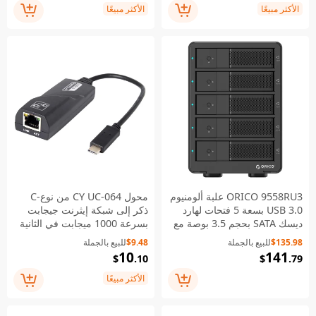
الأكثر مبيعًا
الأكثر مبيعًا
ORICO 9558RU3 علبة ألومنيوم
محول CY UC-064 من نوع-C
USB 3.0 بسعة 5 فتحات لهارد
ذكر إلى شبكة إيثرنت جيجابت
ديسك SATA بحجم 3.5 بوصة مع
بسرعة 1000 ميجابت في الثانية
وظيفة RAID - قابس أوروبي
للحاسوب المحمول - أسود
$135.98
للبيع بالجملة
$9.48
للبيع بالجملة
10
141
$
.10
$
.79
الأكثر مبيعًا