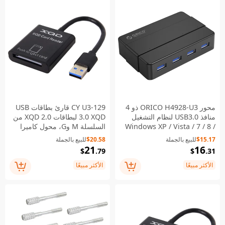
محور ORICO H4928-U3 ذو 4
CY U3-129 قارئ بطاقات USB
منافذ USB3.0 لنظام التشغيل
3.0 XQD لبطاقات XQD 2.0 من
Windows XP / Vista / 7 / 8 /
السلسلة M وG، محول كاميرا
10 / Linux / Mac OS - أسود /
USB 3.0، كاتب بسرعة 500
$15.17
للبيع بالجملة
$20.58
للبيع بالجملة
قابس الاتحاد الأوروبي
ميجابايت/ثانية
21
16
$
.79
$
.31
الأكثر مبيعًا
الأكثر مبيعًا