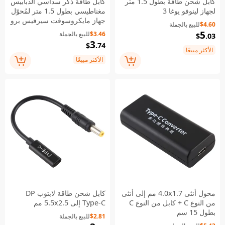
كابل شحن طاقة بطول 1.5 متر
كابل طاقة ذكر سداسي الدبابيس
لجهاز لينوفو يوغا 3
مغناطيسي بطول 1.5 متر لمُحوّل
جهاز مايكروسوفت سيرفيس برو
$4.60
للبيع بالجملة
5/6
5
$3.46
للبيع بالجملة
$
.03
3
$
.74
الأكثر مبيعًا
الأكثر مبيعًا
محول أنثى 4.0x1.7 مم إلى أنثى
كابل شحن طاقة لابتوب DP
من النوع C + كابل من النوع C
Type-C إلى 5.5x2.5 مم
بطول 15 سم
$2.81
للبيع بالجملة