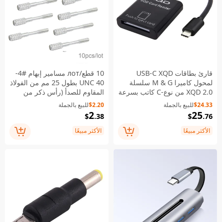
قارئ بطاقات USB-C XQD
10 قطع/лот مسامير إبهام #4-
لمحول كاميرا M & G سلسلة
40 UNC بطول 25 مم من الفولاذ
XQD 2.0 من نوع-C كاتب بسرعة
المقاوم للصدأ (رأس ذكر من
500 ميجابايت/ثانية
النوع C) لكابل الكمبيوتر
$24.33
للبيع بالجملة
$2.20
للبيع بالجملة
2
25
$
.38
$
.76
الأكثر مبيعًا
الأكثر مبيعًا