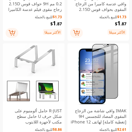
واقي عدسة كاميرا من الزجاج
0.2 مم 9H حواف قوس 2.15D
المقوى بحواف قوس 2.15D
زجاج مقوى فيلم عدسة الكاميرا
وسمك 0.2 مم وصلابة 9H،
الخلفية 3 قطع/مجموعة لهاتف
$1.73
للبيع بالجملة
$1.73
للبيع بالجملة
قطعتان/مجموعة لهاتف iPhone
iPhone 12 Pro
1
1
$
.87
$
.87
12 / 12 mini
الأكثر مبيعًا
الأكثر مبيعًا
IMAK واقي شاشة من الزجاج
R-JUST حامل ألومنيوم على
المقوى المضاد للتجسس 9H
شكل حرف U حامل سطح
[تغطية كاملة] لهاتف iPhone 12
مكتب لأجهزة اللابتوب
Pro Max
$2.61
للبيع بالجملة
$8.86
للبيع بالجملة