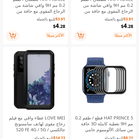
0.2 مم 9H واقي شاشة من
0.2 مم 9H واقي شاشة من
الزجاج المقوى مع حافة من
الزجاج المقوى مع حافة من
سبائك الألومنيوم ثلاثية الأبعاد
سبائك الألومنيوم ثلاثية الأبعاد
$3.91
للبيع بالجملة
$3.91
للبيع بالجملة
لهواتف Apple Watch Series
لهاتف Apple Watch SE3 / SE2
4
4
$
.28
$
.28
SE3 / SE2 / SE1 / 6 / 5 / 4
/ SE1 / 6 / 5 / 4 بحجم 44 مم
بحجم 40 مم
الأكثر مبيعًا
الأكثر مبيعًا
HAT PRINCE 5 قطع / طقم 0.2
LOVE MEI غطاء واقي مع فيلم
مم 9H تغطية كاملة 3D حافة
زجاج مقوى لهاتف سامسونج
من سبائك الألومنيوم حامي
جالكسي S20 FE 4G / 5G /
شاشة زجاجي مقسّى لساعة
2022 / S20 Lite، غطاء مضاد
$8.21
للبيع بالجملة
$14.23
للبيع بالجملة