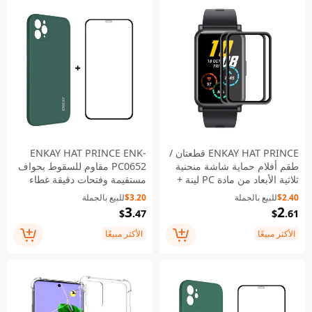
ENKAY HAT PRINCE قطعتان /
ENKAY HAT PRINCE ENK-
طقم أفلام حماية شاشة منحنية
PC0652 مقاوم للسقوط بحواف
ثلاثية الأبعاد من مادة PC لينة +
مستقيمة وفتحات دقيقة غطاء
PMMA تغطية كاملة بدقة عالية
هاتف من السيليكون اللين السائل
$2.40
للبيع بالجملة
$3.20
للبيع بالجملة
لهاتف Honor Watch ES
+ واقي شاشة زجاجي مقوى
3
2
$
.47
$
.61
بالكامل 0.26 مم 9H 2.5D
ملصق بالكامل للشاشة لهاتف
الأكثر مبيعًا
الأكثر مبيعًا
iPhone 11 Pro - أخضر