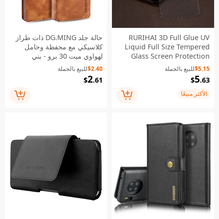
RURIHAI 3D Full Glue UV
حالة جلد DG.MING ذات طراز
Liquid Full Size Tempered
كلاسيكي مع محفظة وحامل
Glass Screen Protection
لهواوي ميت 30 برو - بني
Film for iPhone (2019) 6.1
$5.15
للبيع بالجملة
$2.40
للبيع بالجملة
inch / XR 6.1 inch (Works
2
5
$
.61
$
.63
with UV Lamp: 109901251)
الأكثر مبيعًا