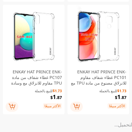
ENKAY HAT PRINCE ENK-
ENKAY HAT PRINCE ENK-
PC101 غطاء شفاف مقاوم
PC107 غطاء شفاف من مادة
للانزلاق مصنوع من مادة TPU مع
TPU مقاوم للانزلاق مع وسادة
كيس هوائي مضاد للسقوط في
هوائية مضادة للسقوط من الأربع
$1.73
للبيع بالجملة
$1.73
للبيع بالجملة
الأركان الأربعة لهاتف Motorola
زوايا لهاتف Samsung Galaxy
1
1
$
.87
$
.87
A02
Moto G Play (2021)
الأكثر مبيعًا
الأكثر مبيعًا
لتحميل...