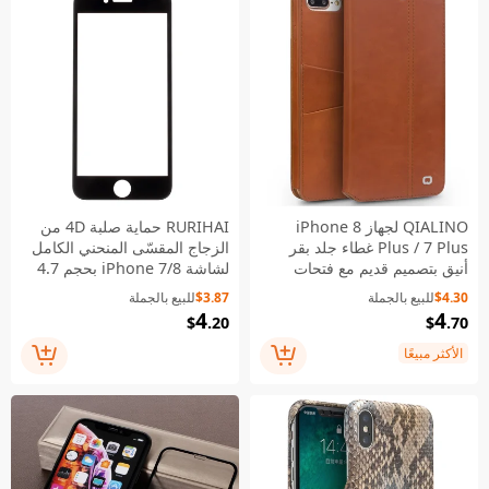
QIALINO لجهاز iPhone 8
RURIHAI حماية صلبة 4D من
Plus / 7 Plus غطاء جلد بقر
الزجاج المقسّى المنحني الكامل
أنيق بتصميم قديم مع فتحات
لشاشة iPhone 7/8 بحجم 4.7
لوضع البطاقات - بني
بوصة/SE (2020)/SE (2022) -
$4.30
للبيع بالجملة
$3.87
للبيع بالجملة
أسود
4
4
$
.20
$
.70
الأكثر مبيعًا