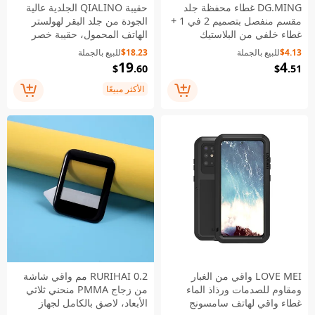
DG.MING غطاء محفظة جلد
حقيبة QIALINO الجلدية عالية
مقسم منفصل بتصميم 2 في 1 +
الجودة من جلد البقر لهولستر
غطاء خلفي من البلاستيك
الهاتف المحمول، حقيبة خصر
المطلي بالجلد لهواوي ميت 30
لهاتف iPhone 16 / 16 Pro /
$4.13
للبيع بالجملة
$18.23
للبيع بالجملة
برو - أسود
11 Pro Max بحجم 6.5 بوصة -
19
4
$
.60
$
.51
أسود
الأكثر مبيعًا
LOVE MEI واقي من الغبار
RURIHAI 0.2 مم واقي شاشة
ومقاوم للصدمات ورذاذ الماء
من زجاج PMMA منحني ثلاثي
غطاء واقي لهاتف سامسونج
الأبعاد، لاصق بالكامل لجهاز