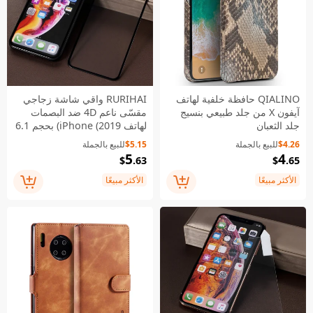
QIALINO حافظة خلفية لهاتف
RURIHAI واقي شاشة زجاجي
آيفون X من جلد طبيعي بنسيج
مقسّى ناعم 4D ضد البصمات
جلد الثعبان
لهاتف iPhone (2019) بحجم 6.1
بوصة / XR بحجم 6.1 بوصة
$4.26
للبيع بالجملة
$5.15
للبيع بالجملة
5
4
$
.63
$
.65
الأكثر مبيعًا
الأكثر مبيعًا