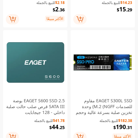
جالكسي S20 بلس من
Amazfit GTR
$14.23
للبيع بالجملة
$2.18
للبيع بالجملة
معدن+سيليكون+زجاج مقسّى -
2
15
$
.36
$
.29
أسود
الأكثر مبيعًا
EAGET S300L SSD مقاوم
EAGET S600 SSD 2.5 بوصة
للصدمات M.2 (NGFF) وحدة
SATA III قرص صلب حالت صلبة
تخزين صلبة بسرعة عالية وحجم
داخلي - 128 جيجابايت
صغير للحاسوب المحمول أو
$182.38
للبيع بالجملة
$41.78
للبيع بالجملة
الكمبيوتر - 1 تيرابايت
44
190
$
.25
$
.31
الأكثر مبيعًا