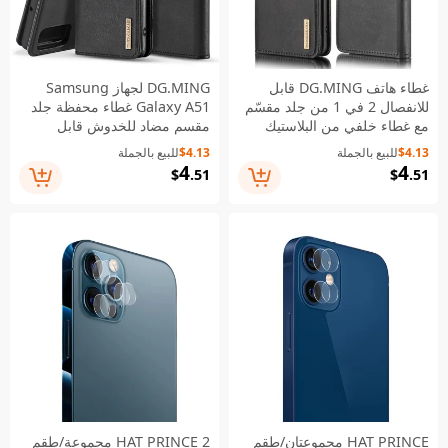
غطاء هاتف DG.MING قابل
DG.MING لجهاز Samsung
للانفصال 2 في 1 من جلد مقسّم
Galaxy A51 غطاء محفظة جلد
مع غطاء خلفي من البلاستيك
مقسم مضاد للخدوش قابل
المطلي بالجلد لهاتف OnePlus
للفصل 2 في 1 + غطاء خلفي
$4.13
للبيع بالجملة
$4.13
للبيع بالجملة
8 Pro - أسود
من البلاستيك المطلي بالجلد -
4
4
$
.51
$
.51
أسود
HAT PRINCE مجموعتان/طقم
HAT PRINCE 2 مجموعة/طقم