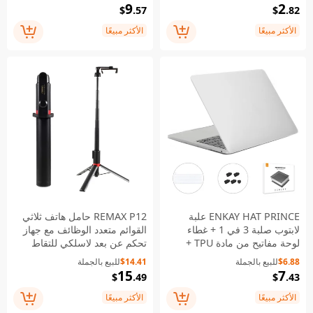
9
2
$
.57
$
.82
الأكثر مبيعًا
الأكثر مبيعًا
ENKAY HAT PRINCE علبة
REMAX P12 حامل هاتف ثلاثي
لابتوب صلبة 3 في 1 + غطاء
القوائم متعدد الوظائف مع جهاز
لوحة مفاتيح من مادة TPU +
تحكم عن بعد لاسلكي للتقاط
سدادات ضد الغبار لجهاز
الصور
$6.88
للبيع بالجملة
$14.41
للبيع بالجملة
MacBook Pro بحجم 13.3
15
7
$
.49
$
.43
بوصة (النسخة الأوروبية، مع
شريط اللمس) A2251 / A2289
الأكثر مبيعًا
الأكثر مبيعًا
/ A2338 - أبيض