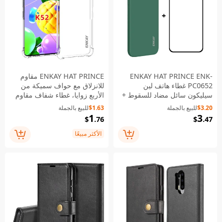
ENKAY HAT PRINCE ENK-
ENKAY HAT PRINCE مقاوم
PC0652 غطاء هاتف لين
للانزلاق مع حواف سميكة من
سيليكون سائل مضاد للسقوط +
الأربع زوايا، غطاء شفاف مقاوم
واقي شاشة زجاجي مقوى
للصدمات مصنوع من مادة TPU
$3.20
للبيع بالجملة
$1.63
للبيع بالجملة
بالكامل 0.26 مم 9H 2.5D مع
لهاتف LG K52 / K62 / Q52 /
1
3
$
.76
$
.47
غراء كامِل لهاتف iPhone 11 -
K62+
أخضر
الأكثر مبيعًا