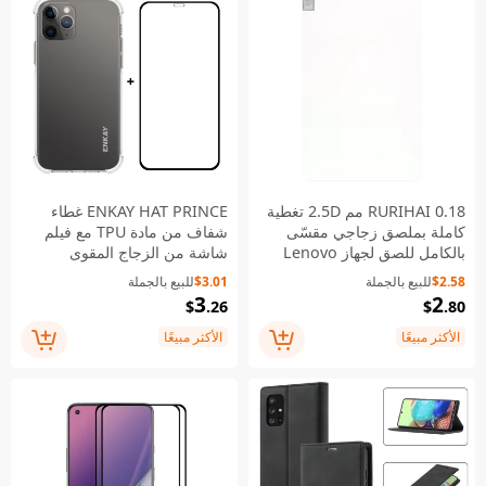
RURIHAI 0.18 مم 2.5D تغطية
ENKAY HAT PRINCE غطاء
كاملة بملصق زجاجي مقسّى
شفاف من مادة TPU مع فيلم
بالكامل للصق لجهاز Lenovo
شاشة من الزجاج المقوى
Tab M8 8505X/Tab M8 (الجيل
[بالغراء الكامل] [تغطية كاملة]
$2.58
للبيع بالجملة
$3.01
للبيع بالجملة
الثاني)/M8 (الجيل الثالث)
لهاتف iPhone 12 / 12 Pro
3
2
$
.26
$
.80
الأكثر مبيعًا
الأكثر مبيعًا