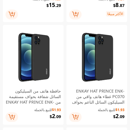
Apple Watch Series SE3 /
للصدمات والانزلاق والغبار - أسود
15
8
$
.29
$
.87
SE2 / SE1 / 6 / 5 / 4 بحجم 40
مم
الأكثر مبيعًا
ENKAY HAT PRINCE ENK-
حافظة هاتف من السيليكون
PC070 غطاء هاتف واقي من
السائل شفافة بحواف مستقيمة
السيليكون السائل الناعم بحواف
من ENKAY HAT PRINCE ENK-
مستقيمة وفتحات دقيقة للآيفون
PC069 لتوفير حماية دقيقة لهاتف
$1.93
للبيع بالجملة
$1.93
للبيع بالجملة
12 برو ماكس - أسود
iPhone 12 Pro - أسود
2
2
$
.09
$
.09