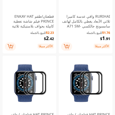
RURIHAI واقي عدسة كاميرا
قطعتان/طقم ENKAY HAT
ثلاثي الأبعاد يغطي بالكامل لهاتف
PRINCE فيلم شاشة تغطية
سامسونج جالكسي A71 SM-
كامِلة بحواف بلاستيكية ثلاثية
A715 / A71 5G SM-A716
الأبعاد + PMMA مخصص لجهاز
$1.76
للبيع بالجملة
$2.23
للبيع بالجملة
Fitbit Versa 3 / Fitbit Sense
2
1
$
.42
$
.91
الأكثر مبيعًا
الأكثر مبيعًا
HAT PRINCE قطعتان / طقم
HAT PRINCE قطعتان / طقم