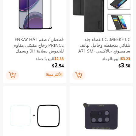
LC.IMEEKE LC غطاء جلد
قطعتان / طقم ENKAY HAT
تلقائي بمحفظة وحامل لهاتف
PRINCE زجاج مقسّى مقاوم
سامسونج جالاكسي A71 SM-
للخدوش بصلابة 9H وبسمك
A715/M70S - أسود
0.26 مم مع حواف 2.5D وتغطية
$3.23
للبيع بالجملة
$2.33
للبيع بالجملة
كاملة للشاشة باستخدام لاصق
2
3
$
.54
$
.50
كامل للون بلس 8T / 8T+ 5G
الأكثر مبيعًا