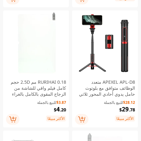
APEXEL APL-D8 متعدد
RURIHAI 0.18 مم 2.5D حجم
الوظائف متوافق مع بلوتوث
كامل فيلم واقي للشاشة من
حامل يدوي أحادي المحور ثلاثي
الزجاج المقوى بالكامل بالغراء
القوائم لالتقاط الصور الذاتية
لجهاز Samsung Galaxy Tab
$28.12
للبيع بالجملة
$3.87
للبيع بالجملة
S9+ / S7+ / Tab S7 FE / Tab
4
29
$
.20
$
.78
S8+
الأكثر مبيعًا
الأكثر مبيعًا