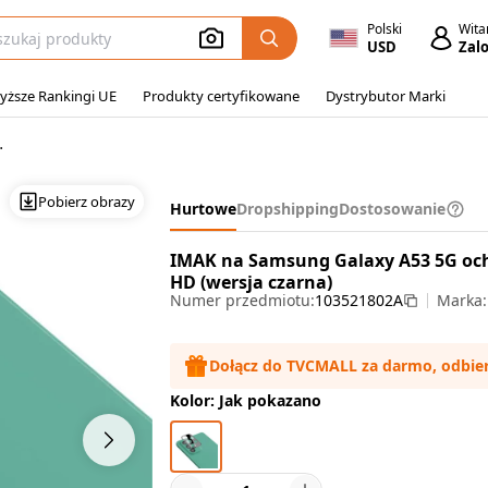
Polski
Wit
USD
Zalo
yższe Rankingi UE
Produkty certyfikowane
Dystrybutor Marki
chraniacze ekranu Galaxy A53 5G
Pobierz obrazy
Hurtowe
Dropshipping
Dostosowanie
IMAK na Samsung Galaxy A53 5G och
HD (wersja czarna)
Numer przedmiotu:
103521802A
Marka
Dołącz do TVCMALL za darmo, odbie
Kolor: Jak pokazano