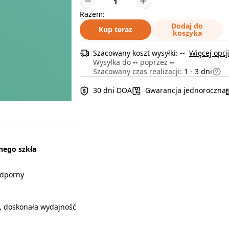
Razem:
Dodaj do
Kup teraz
koszyka
Szacowany koszt wysyłki:
--
Więcej opcj
Wysyłka do
--
poprzez
--
Szacowany czas realizacji:
1 - 3 dni
30 dni DOA
Gwarancja jednoroczna
nego szkła
odporny
, doskonała wydajność