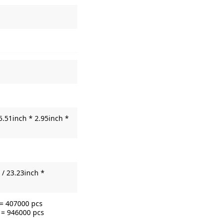
5.51inch * 2.95inch *
/ 23.23inch *
 = 407000 pcs
 = 946000 pcs