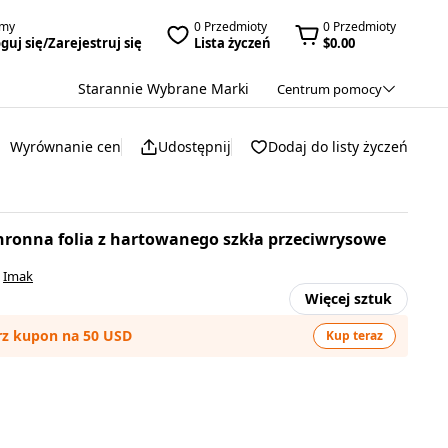
amy
0 Przedmioty
0 Przedmioty
guj się/Zarejestruj się
Lista życzeń
$0.00
Starannie Wybrane Marki
Centrum pomocy
Wyrównanie cen
Udostępnij
Dodaj do listy życzeń
ronna folia z hartowanego szkła przeciwrysowe
:
Imak
Więcej sztuk
rz kupon na 50 USD
Kup teraz