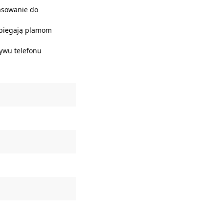
asowanie do
obiegają plamom
tywu telefonu