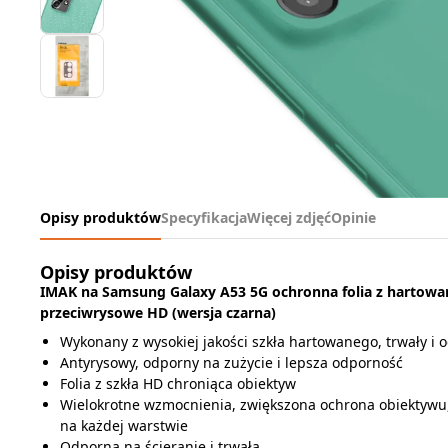
Opisy produktów
Specyfikacja
Więcej zdjęć
Opinie
Opisy produktów
IMAK na Samsung Galaxy A53 5G ochronna folia z hartowa
przeciwrysowe HD (wersja czarna)
Wykonany z wysokiej jakości szkła hartowanego, trwały i 
Antyrysowy, odporny na zużycie i lepsza odporność
Folia z szkła HD chroniąca obiektyw
Wielokrotne wzmocnienia, zwiększona ochrona obiektywu
na każdej warstwie
Odporna na ścieranie i trwała