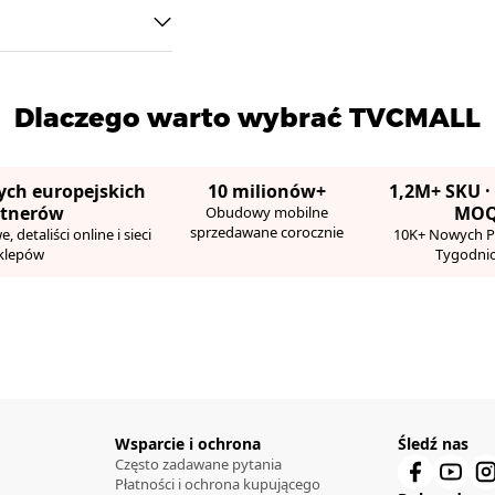
Dlaczego warto wybrać TVCMALL
ych europejskich
10 milionów+
1,2M+ SKU ·
rtnerów
MO
Obudowy mobilne
sprzedawane corocznie
 detaliści online i sieci
10K+ Nowych 
klepów
Tygodni
Wsparcie i ochrona
Śledź nas
Często zadawane pytania
Płatności i ochrona kupującego