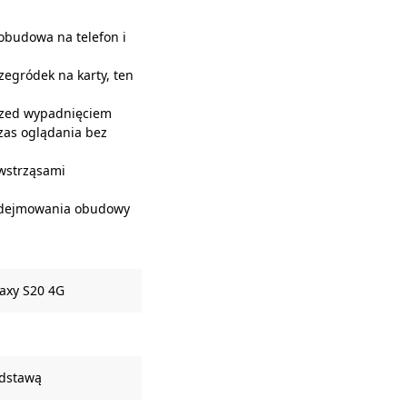
 obudowa na telefon i
zegródek na karty, ten
przed wypadnięciem
zas oglądania bez
 wstrząsami
zdejmowania obudowy
axy S20 4G
odstawą