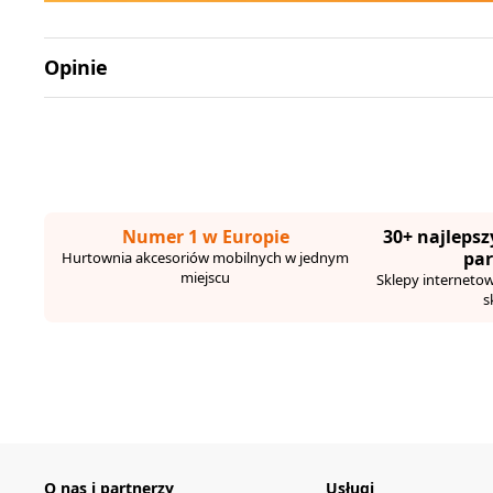
Opinie
Numer 1 w Europie
30+ najlepsz
pa
Hurtownia akcesoriów mobilnych w jednym
miejscu
Sklepy internetowe,
s
O nas i partnerzy
Usługi