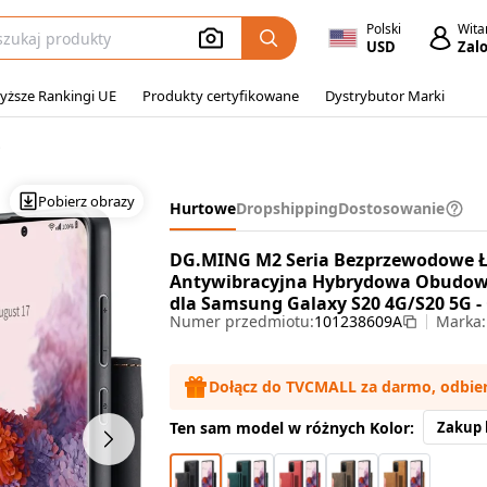
Polski
Wit
USD
Zalo
yższe Rankingi UE
Produkty certyfikowane
Dystrybutor Marki
tui Samsung Galaxy S20
Pobierz obrazy
Hurtowe
Dropshipping
Dostosowanie
DG.MING M2 Seria Bezprzewodowe Ł
Antywibracyjna Hybrydowa Obudowa
dla Samsung Galaxy S20 4G/S20 5G -
Numer przedmiotu:
101238609A
Marka
Dołącz do TVCMALL za darmo, odbie
Ten sam model w różnych Kolor:
Zakup