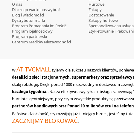
O nas
Hurtowe
Dlaczego warto nas wybrać
Zakupy
Blog i wiadomości
Dostosowanie
Dystrybutor marki
Zakupy hurtowe
Program Pomagania im Rościć
Spersonalizowana usługa
Program lojalnościowy
Etykietowanie i Pakowani
Program partnerski
Centrum Mediów Niezawodności
AT TVCMALL
W
żyjemy dla sukcesu naszych klientów, poniewa
detaliści z sieci stacjonarnych, supermarkety oraz sprzedawc
skalę i obsługę. Dzięki ponad 1000 niezawodnym dostawcom zewnę
każdego tygodnia.
. Nasza efektywna wysyłka i obsługa zapewniają
hurt inteligentniejszym, przy czym wszystkie produkty są przetwarz
partnerów handlowych
oraz
Ponad 10 milionów etui na telefo
Państwo działalność, czy rozwijają już istniejący biznes, jesteśmy 
ZACZNIJMY BLOKOWAĆ
.