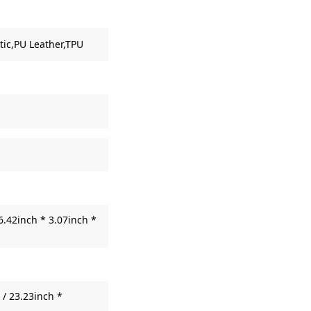
tic,PU Leather,TPU
6.42inch * 3.07inch *
/ 23.23inch *