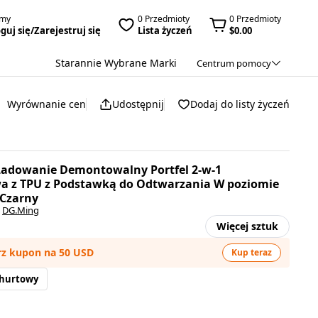
amy
0 Przedmioty
0 Przedmioty
guj się/Zarejestruj się
Lista życzeń
$0.00
Starannie Wybrane Marki
Centrum pomocy
Wyrównanie cen
Udostępnij
Dodaj do listy życzeń
adowanie Demontowalny Portfel 2-w-1
 z TPU z Podstawką do Odtwarzania W poziomie
 Czarny
:
DG.Ming
Więcej sztuk
rz kupon na 50 USD
Kup teraz
 hurtowy