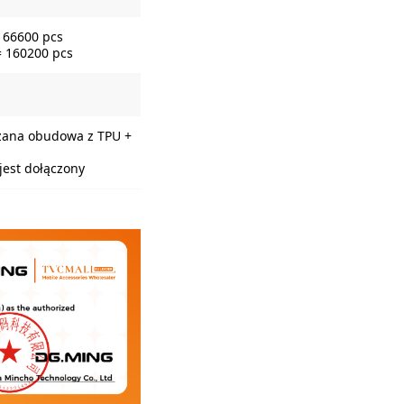
= 66600 pcs
= 160200 pcs
zana obudowa z TPU +
 jest dołączony