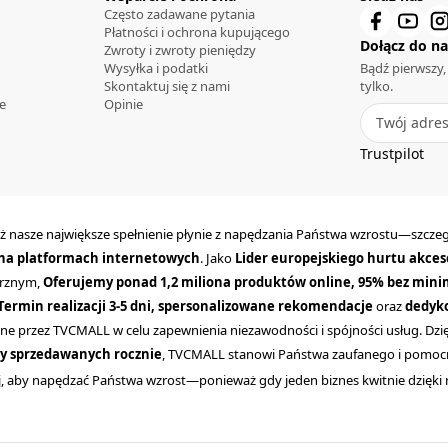
Często zadawane pytania
Płatności i ochrona kupującego
Dołącz do na
Zwroty i zwroty pieniędzy
Wysyłka i podatki
Bądź pierwszy,
Skontaktuj się z nami
tylko.
e
Opinie
Trustpilot
ż nasze największe spełnienie płynie z napędzania Państwa wzrostu—szczeg
y na platformach internetowych
. Jako
Lider europejskiego hurtu akce
trznym,
Oferujemy ponad 1,2 miliona produktów online, 95% bez minim
Termin realizacji 3-5 dni, spersonalizowane rekomendacje
oraz
dedyko
ane przez TVCMALL w celu zapewnienia niezawodności i spójności usług. Dz
ny sprzedawanych rocznie
, TVCMALL stanowi Państwa zaufanego i pomocn
tutaj, aby napędzać Państwa wzrost—ponieważ gdy jeden biznes kwitnie dzię