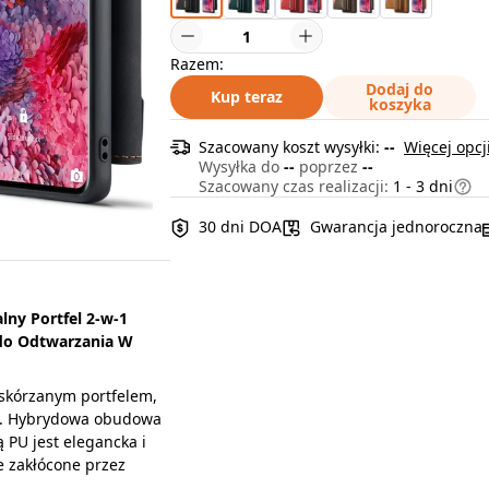
Razem:
Dodaj do
Kup teraz
koszyka
Szacowany koszt wysyłki:
--
Więcej opcj
Wysyłka do
--
poprzez
--
Szacowany czas realizacji:
1 - 3 dni
30 dni DOA
Gwarancja jednoroczna
y Portfel 2-w-1
do Odtwarzania W
skórzanym portfelem,
w. Hybrydowa obudowa
ą PU jest elegancka i
 zakłócone przez