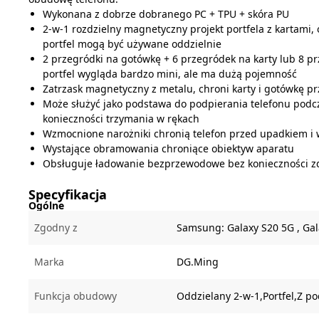
Wykonana z dobrze dobranego PC + TPU + skóra PU
2-w-1 rozdzielny magnetyczny projekt portfela z kartami,
portfel mogą być używane oddzielnie
2 przegródki na gotówkę + 6 przegródek na karty lub 8 pr
portfel wygląda bardzo mini, ale ma dużą pojemność
Zatrzask magnetyczny z metalu, chroni karty i gotówkę 
Może służyć jako podstawa do podpierania telefonu podc
konieczności trzymania w rękach
Wzmocnione narożniki chronią telefon przed upadkiem i
Wystające obramowania chroniące obiektyw aparatu
Obsługuje ładowanie bezprzewodowe bez konieczności 
Specyfikacja
Ogólne
Zgodny z
Samsung:
Galaxy S20 5G ,
Gal
Marka
DG.Ming
Funkcja obudowy
Oddzielany 2-w-1,Portfel,Z p