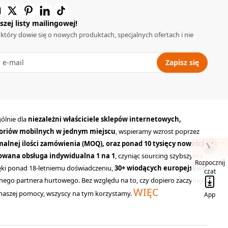
szej listy mailingowej!
 który dowie się o nowych produktach, specjalnych ofertach i nie
Zapisz się
ólnie dla
niezależni właściciele sklepów internetowych,
soriów mobilnych w jednym miejscu
, wspieramy wzrost poprzez
alnej ilości zamówienia (MOQ), oraz ponad 10 tysięcy nowości
wana obsługa indywidualna 1 na 1
, czyniąc sourcing szybszym i
Rozpocznij
ięki ponad 18-letniemu doświadczeniu,
30+ wiodących europejskich
czat
ego partnera hurtowego. Bez względu na to, czy dopiero zaczynają
WIĘC
ki naszej pomocy, wszyscy na tym korzystamy.
App