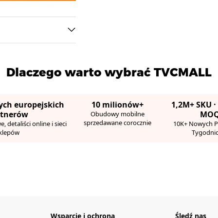
Dlaczego warto wybrać TVCMALL
ych europejskich
10 milionów+
1,2M+ SKU ·
rtnerów
MO
Obudowy mobilne
sprzedawane corocznie
 detaliści online i sieci
10K+ Nowych 
klepów
Tygodni
Wsparcie i ochrona
Śledź nas