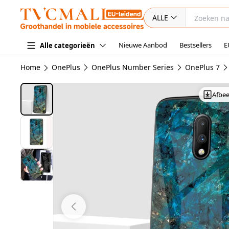
ALLE
Nieuwe Aanbod
Bestsellers
E
Alle categorieën
Home
OnePlus
OnePlus Number Series
OnePlus 7
Afbe