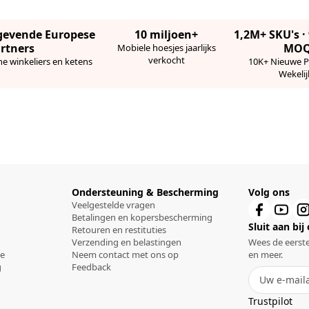
gevende Europese
10 miljoen+
1,2M+ SKU's 
rtners
MO
Mobiele hoesjes jaarlijks
verkocht
ne winkeliers en ketens
10K+ Nieuwe 
Wekelij
Ondersteuning & Bescherming
Volg ons
Veelgestelde vragen
Betalingen en kopersbescherming
Sluit aan bij
Retouren en restituties
Verzending en belastingen
Wees de eerste
ce
Neem contact met ons op
en meer.
g
Feedback
Trustpilot