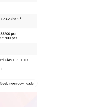
/ 23.23inch *
133200 pcs
 321900 pcs
rd Glas + PC + TPU
n
fbeeldingen downloaden