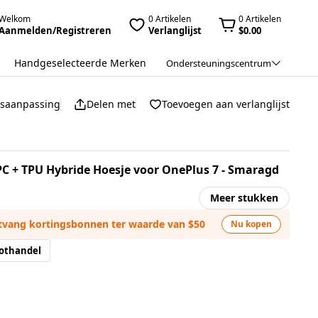
Welkom
0 Artikelen
0 Artikelen
Aanmelden/Registreren
Verlanglijst
$0.00
Handgeselecteerde Merken
Ondersteuningscentrum
jsaanpassing
Delen met
Toevoegen aan verlanglijst
C + TPU Hybride Hoesje voor OnePlus 7 - Smaragd
Meer stukken
ntvang kortingsbonnen ter waarde van $50
Nu kopen
othandel