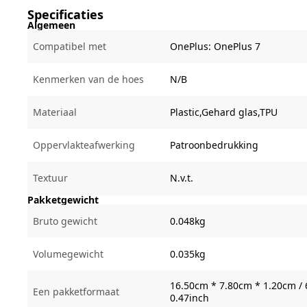
Specificaties
Algemeen
Compatibel met
OnePlus:
OnePlus 7
Kenmerken van de hoes
N/B
Materiaal
Plastic,Gehard glas,TPU
Oppervlakteafwerking
Patroonbedrukking
Textuur
N.v.t.
Pakketgewicht
Bruto gewicht
0.048kg
Volumegewicht
0.035kg
16.50cm * 7.80cm * 1.20cm / 
Een pakketformaat
0.47inch