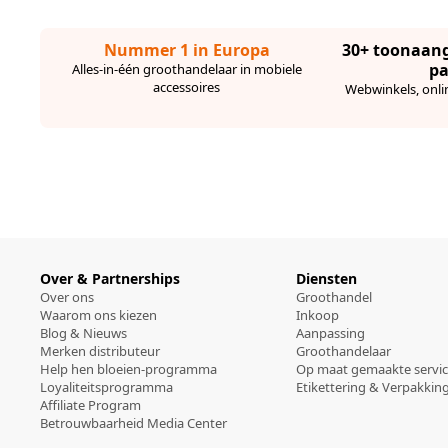
Nummer 1 in Europa
30+ toonaan
pa
Alles-in-één groothandelaar in mobiele
accessoires
Webwinkels, onli
Over & Partnerships
Diensten
Over ons
Groothandel
Waarom ons kiezen
Inkoop
Blog & Nieuws
Aanpassing
Merken distributeur
Groothandelaar
Help hen bloeien-programma
Op maat gemaakte servi
Loyaliteitsprogramma
Etikettering & Verpakkin
Affiliate Program
Betrouwbaarheid Media Center