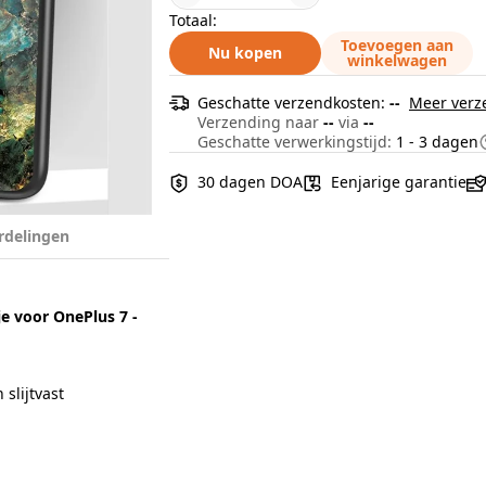
Totaal:
Toevoegen aan
Nu kopen
winkelwagen
Geschatte verzendkosten:
--
Meer verz
Verzending naar
--
via
--
Geschatte verwerkingstijd:
1 - 3 dagen
30 dagen DOA
Eenjarige garantie
rdelingen
e voor OnePlus 7 -
slijtvast