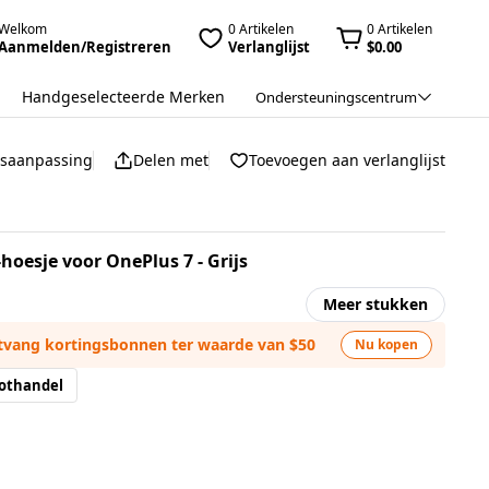
Welkom
0 Artikelen
0 Artikelen
Aanmelden/Registreren
Verlanglijst
$0.00
Handgeselecteerde Merken
Ondersteuningscentrum
jsaanpassing
Delen met
Toevoegen aan verlanglijst
hoesje voor OnePlus 7 - Grijs
Meer stukken
ntvang kortingsbonnen ter waarde van $50
Nu kopen
othandel