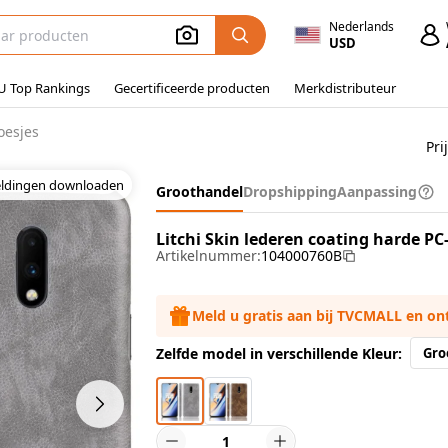
Nederlands
USD
U Top Rankings
Gecertificeerde producten
Merkdistributeur
oesjes
Pri
eldingen downloaden
Groothandel
Dropshipping
Aanpassing
Litchi Skin lederen coating harde PC-
Artikelnummer:
104000760B
Meld u gratis aan bij TVCMALL en o
Zelfde model in verschillende Kleur:
Gro