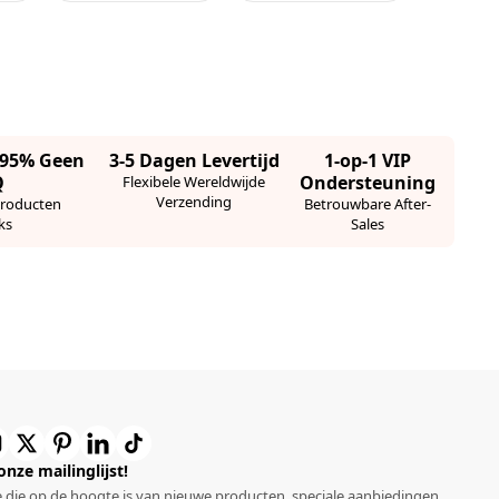
· 95% Geen
3-5 Dagen Levertijd
1-op-1 VIP
Q
Ondersteuning
Flexibele Wereldwijde
Verzending
Producten
Betrouwbare After-
ks
Sales
 onze mailinglijst!
 die op de hoogte is van nieuwe producten, speciale aanbiedingen