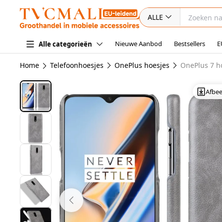
ALLE
Nieuwe Aanbod
Bestsellers
E
Alle categorieën
Home
Telefoonhoesjes
OnePlus hoesjes
OnePlus 7 h
Afbe