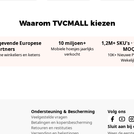
Waarom TVCMALL kiezen
gevende Europese
10 miljoen+
1,2M+ SKU's 
rtners
MO
Mobiele hoesjes jaarlijks
verkocht
ne winkeliers en ketens
10K+ Nieuwe 
Wekelij
Ondersteuning & Bescherming
Volg ons
Veelgestelde vragen
Betalingen en kopersbescherming
Sluit aan bij
Retouren en restituties
Verzending en belastingen
Wees de eerste