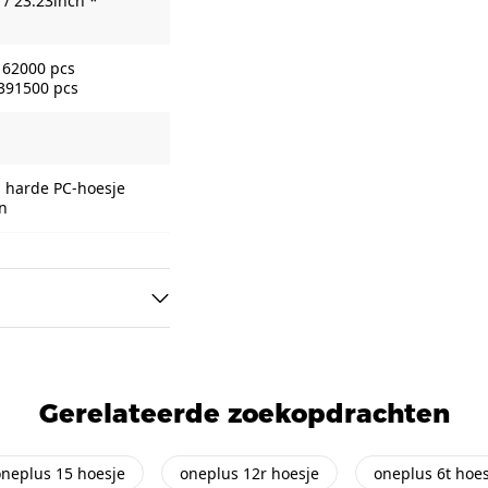
/ 23.23inch *
162000 pcs
 391500 pcs
ng harde PC-hoesje
n
Gerelateerde zoekopdrachten
neplus 15 hoesje
oneplus 12r hoesje
oneplus 6t hoes