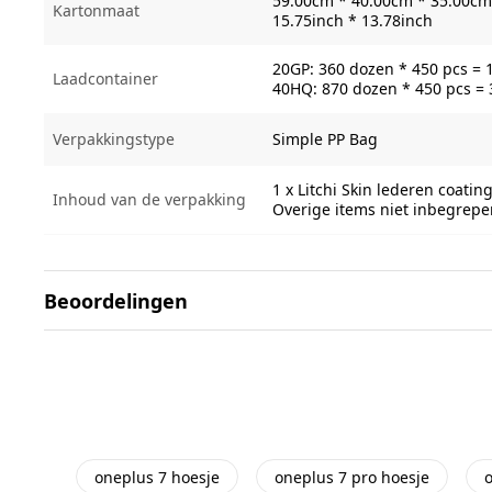
59.00cm * 40.00cm * 35.00cm 
Kartonmaat
15.75inch * 13.78inch
20GP: 360 dozen * 450 pcs = 
Laadcontainer
40HQ: 870 dozen * 450 pcs =
Verpakkingstype
Simple PP Bag
1 x Litchi Skin lederen coati
Inhoud van de verpakking
Overige items niet inbegrepe
Beoordelingen
oneplus 7 hoesje
oneplus 7 pro hoesje
o