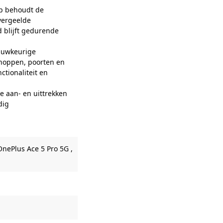
rp behoudt de
vergeelde
 blijft gedurende
auwkeurige
knoppen, poorten en
ctionaliteit en
aan- en uittrekken
dig
OnePlus Ace 5 Pro 5G ,