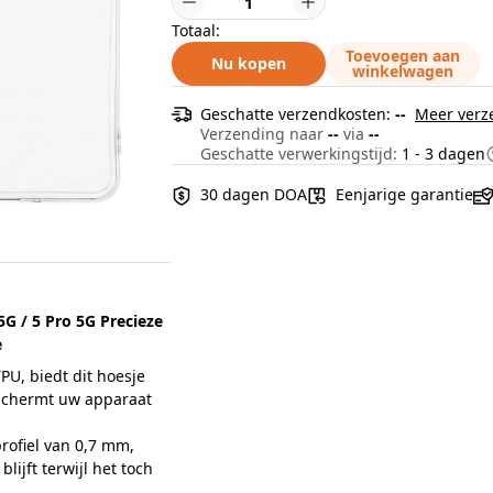
Totaal:
Toevoegen aan
Nu kopen
winkelwagen
Geschatte verzendkosten:
--
Meer verz
Verzending naar
--
via
--
Geschatte verwerkingstijd:
1 - 3 dagen
30 dagen DOA
Eenjarige garantie
G / 5 Pro 5G Precieze
e
, biedt dit hoesje
eschermt uw apparaat
rofiel van 0,7 mm,
ijft terwijl het toch