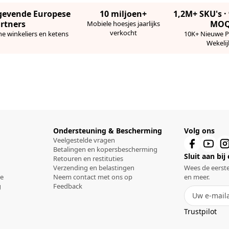
gevende Europese
10 miljoen+
1,2M+ SKU's 
rtners
MO
Mobiele hoesjes jaarlijks
verkocht
ne winkeliers en ketens
10K+ Nieuwe 
Wekelij
Ondersteuning & Bescherming
Volg ons
Veelgestelde vragen
Betalingen en kopersbescherming
Sluit aan bij
Retouren en restituties
Verzending en belastingen
Wees de eerste
ce
Neem contact met ons op
en meer.
g
Feedback
Trustpilot