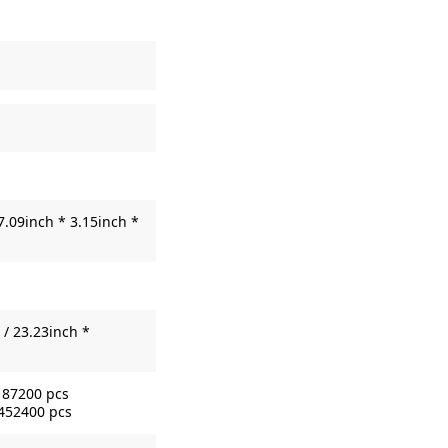
7.09inch * 3.15inch *
/ 23.23inch *
187200 pcs
 452400 pcs