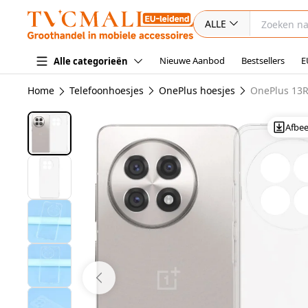
ALLE
Nieuwe Aanbod
Bestsellers
E
Alle categorieën
Home
Telefoonhoesjes
OnePlus hoesjes
OnePlus 13R
Afbe