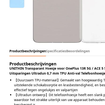
Productbeschrijvingen
Specificaties
Beoordelingen
Productbeschrijvingen
UNITHIN Transparant Hoesje voor OnePlus 13R 5G / ACE 5 5
Uitsparingen Ultradun 0,7 mm TPU Anti-val Telefoonhoesj
【Duurzaam TPU-materiaal】Gemaakt van hoogwaardig TPU
uitstekende schokabsorptie en krasbestendigheid, en b
effectief tegen ongelukjes en valpartijen
【Ultradun ontwerp】Dit telefoonhoesje heeft een slank p
waardoor het strakke uiterlijk van uw apparaat behouden bl
beschermd is