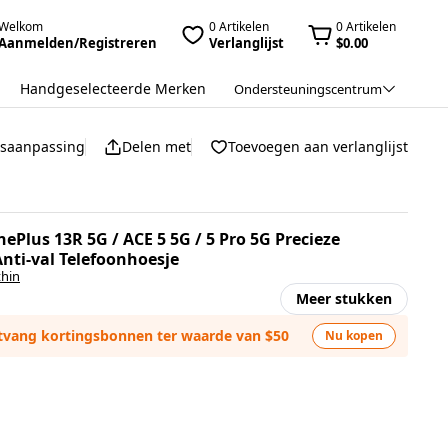
Welkom
0 Artikelen
0 Artikelen
Aanmelden/Registreren
Verlanglijst
$0.00
Handgeselecteerde Merken
Ondersteuningscentrum
jsaanpassing
Delen met
Toevoegen aan verlanglijst
Plus 13R 5G / ACE 5 5G / 5 Pro 5G Precieze
nti-val Telefoonhoesje
thin
Meer stukken
ntvang kortingsbonnen ter waarde van $50
Nu kopen