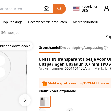
Nederlands
USD
U Top Rankings
Gecertificeerde producten
Merkdistributeur
 5G hoesjes
Pri
eldingen downloaden
Groothandel
Dropshipping
Aanpassing
UNITHIN Transparant Hoesje voor One
Uitsparingen Ultradun 0,7 mm TPU A
Artikelnummer:
6601161455A
Merk:
Uni
Meld u gratis aan bij TVCMALL en o
Kleur: Zoals afgebeeld