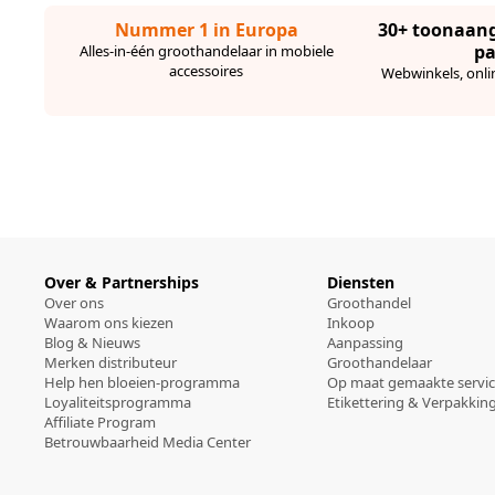
Nummer 1 in Europa
30+ toonaan
pa
Alles-in-één groothandelaar in mobiele
accessoires
Webwinkels, onli
Over & Partnerships
Diensten
Over ons
Groothandel
Waarom ons kiezen
Inkoop
Blog & Nieuws
Aanpassing
Merken distributeur
Groothandelaar
Help hen bloeien-programma
Op maat gemaakte servi
Loyaliteitsprogramma
Etikettering & Verpakkin
Affiliate Program
Betrouwbaarheid Media Center