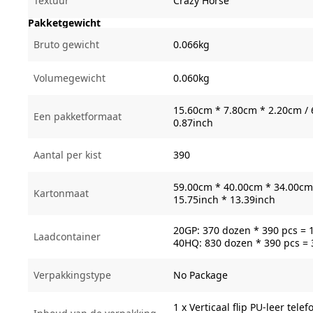
Textuur
Crazy Horse
Pakketgewicht
Bruto gewicht
0.066kg
Volumegewicht
0.060kg
15.60cm * 7.80cm * 2.20cm / 
Een pakketformaat
0.87inch
Aantal per kist
390
59.00cm * 40.00cm * 34.00cm 
Kartonmaat
15.75inch * 13.39inch
20GP: 370 dozen * 390 pcs = 
Laadcontainer
40HQ: 830 dozen * 390 pcs =
Verpakkingstype
No Package
1 x Verticaal flip PU-leer tele