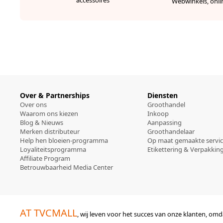
accessoires
Webwinkels, onli
Over & Partnerships
Diensten
Over ons
Groothandel
Waarom ons kiezen
Inkoop
Blog & Nieuws
Aanpassing
Merken distributeur
Groothandelaar
Help hen bloeien-programma
Op maat gemaakte servi
Loyaliteitsprogramma
Etikettering & Verpakkin
Affiliate Program
Betrouwbaarheid Media Center
AT TVCMALL
, wij leven voor het succes van onze klanten, o