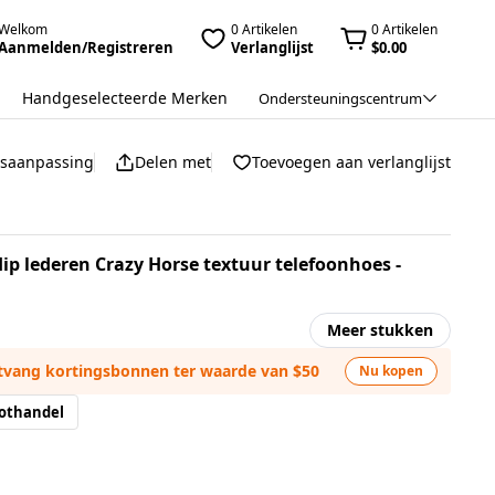
Welkom
0 Artikelen
0 Artikelen
Aanmelden/Registreren
Verlanglijst
$0.00
Handgeselecteerde Merken
Ondersteuningscentrum
jsaanpassing
Delen met
Toevoegen aan verlanglijst
lip lederen Crazy Horse textuur telefoonhoes -
Meer stukken
ntvang kortingsbonnen ter waarde van $50
Nu kopen
othandel