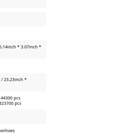
6.14inch * 3.07inch *
/ 23.23inch *
144300 pcs
 323700 pcs
foonhoes