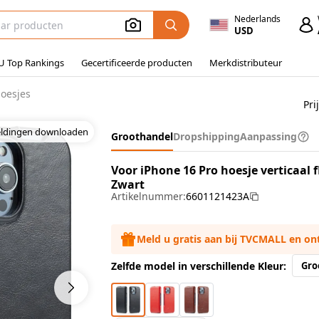
Nederlands
USD
U Top Rankings
Gecertificeerde producten
Merkdistributeur
hoesjes
Pri
eldingen downloaden
Groothandel
Dropshipping
Aanpassing
Voor iPhone 16 Pro hoesje verticaal f
Zwart
Artikelnummer:
6601121423A
Meld u gratis aan bij TVCMALL en o
Zelfde model in verschillende Kleur:
Gro