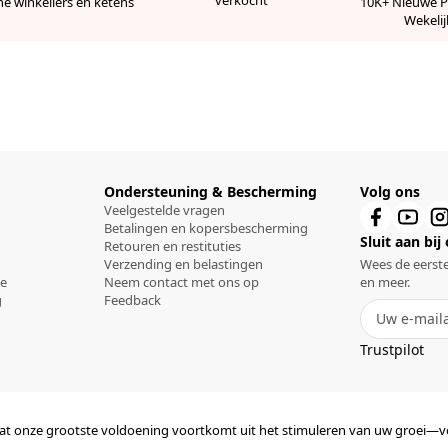
verkocht
ne winkeliers en ketens
10K+ Nieuwe 
Wekelij
Ondersteuning & Bescherming
Volg ons
Veelgestelde vragen
Betalingen en kopersbescherming
Sluit aan bij
Retouren en restituties
Verzending en belastingen
Wees de eerste
ce
Neem contact met ons op
en meer.
g
Feedback
Trustpilot
mdat onze grootste voldoening voortkomt uit het stimuleren van uw groei—