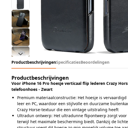
Productbeschrijvingen
Specificaties
Beoordelingen
Productbeschrijvingen
Voor iPhone 16 Pro hoesje verticaal flip lederen Crazy Hor
telefoonhoes - Zwart
Premium materiaalconstructie: Het hoesje is vervaardigd
leer en PC, waardoor een stijlvolle en duurzame buitenka
Crazy Horse-textuur die een vintage uitstraling heeft
Ultradun ontwerp: Het ultradunne flipontwerp zorgt voor 
terwijl het maximale bescherming biedt. Dankzij de licht
structuur voegt dit hoesje zo min mogelijk volume toe aa