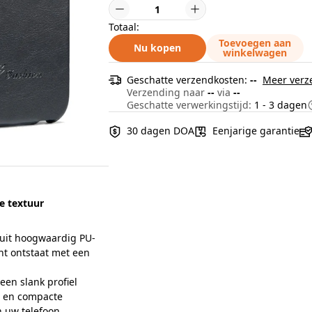
Totaal:
Toevoegen aan
Nu kopen
winkelwagen
Geschatte verzendkosten:
--
Meer verz
Verzending naar
--
via
--
Geschatte verwerkingstijd:
1 - 3 dagen
30 dagen DOA
Eenjarige garantie
se textuur
 uit hoogwaardig PU-
nt ontstaat met een
een slank profiel
e en compacte
n uw telefoon