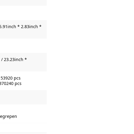
5.91inch * 2.83inch *
/ 23.23inch *
153920 pcs
 370240 pcs
nbegrepen