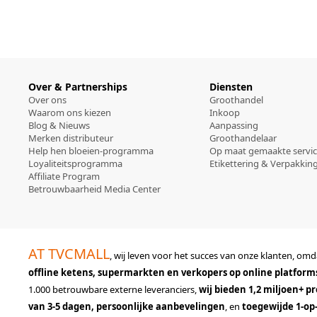
Over & Partnerships
Diensten
Over ons
Groothandel
Waarom ons kiezen
Inkoop
Blog & Nieuws
Aanpassing
Merken distributeur
Groothandelaar
Help hen bloeien-programma
Op maat gemaakte servi
Loyaliteitsprogramma
Etikettering & Verpakkin
Affiliate Program
Betrouwbaarheid Media Center
AT TVCMALL
, wij leven voor het succes van onze klanten, o
offline ketens, supermarkten en verkopers op online platform
1.000 betrouwbare externe leveranciers,
wij bieden 1,2 miljoen+ 
van 3-5 dagen, persoonlijke aanbevelingen
, en
toegewijde 1-op