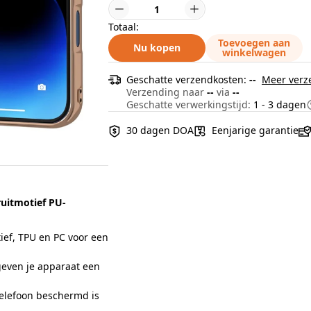
Totaal:
Toevoegen aan
Nu kopen
winkelwagen
Geschatte verzendkosten:
--
Meer verz
Verzending naar
--
via
--
Geschatte verwerkingstijd:
1 - 3 dagen
30 dagen DOA
Eenjarige garantie
ruitmotief PU-
ief, TPU en PC voor een
geven je apparaat een
elefoon beschermd is