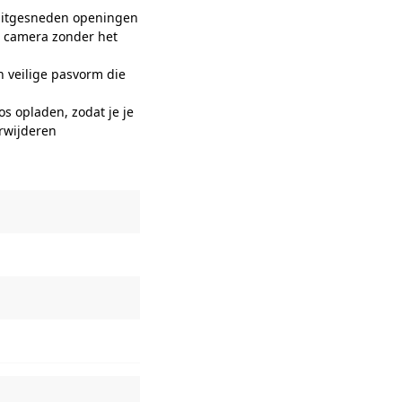
 uitgesneden openingen
e camera zonder het
n veilige pasvorm die
s opladen, zodat je je
erwijderen