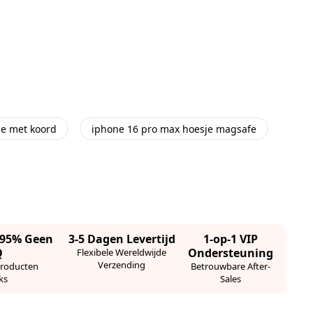
je met koord
iphone 16 pro max hoesje magsafe
· 95% Geen
3-5 Dagen Levertijd
1-op-1 VIP
Q
Ondersteuning
Flexibele Wereldwijde
Verzending
Producten
Betrouwbare After-
ks
Sales