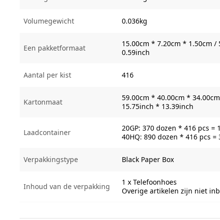
Volumegewicht
0.036kg
15.00cm * 7.20cm * 1.50cm / 
Een pakketformaat
0.59inch
Aantal per kist
416
59.00cm * 40.00cm * 34.00cm 
Kartonmaat
15.75inch * 13.39inch
20GP: 370 dozen * 416 pcs = 
Laadcontainer
40HQ: 890 dozen * 416 pcs =
Verpakkingstype
Black Paper Box
1 x Telefoonhoes
Inhoud van de verpakking
Overige artikelen zijn niet i