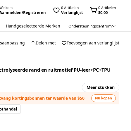
Welkom
0 Artikelen
0 Artikelen
Aanmelden/Registreren
Verlanglijst
$0.00
Handgeselecteerde Merken
Ondersteuningscentrum
jsaanpassing
Delen met
Toevoegen aan verlanglijst
ctrolyseerde rand en ruitmotief PU-leer+PC+TPU
Meer stukken
ntvang kortingsbonnen ter waarde van $50
Nu kopen
othandel