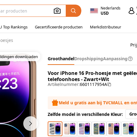
Nederlands
USD
U Top Rankings
Gecertificeerde producten
Merkdistributeur
hoesjes
Pri
eldingen downloaden
Groothandel
Dropshipping
Aanpassing
Voor iPhone 16 Pro-hoesje met geële
telefoonhoes - Zwart+Wit
Artikelnummer:
6601117954A
Meld u gratis aan bij TVCMALL en o
Zelfde model in verschillende Kleur:
Gro