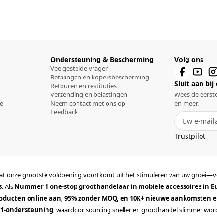
Ondersteuning & Bescherming
Volg ons
Veelgestelde vragen
Betalingen en kopersbescherming
Sluit aan bij
Retouren en restituties
Verzending en belastingen
Wees de eerste
ce
Neem contact met ons op
en meer.
g
Feedback
Trustpilot
mdat onze grootste voldoening voortkomt uit het stimuleren van uw groei—
s
. Als
Nummer 1 one-stop groothandelaar in mobiele accessoires in E
producten online aan, 95% zonder MOQ, en 10K+ nieuwe aankomsten e
-1-ondersteuning
, waardoor sourcing sneller en groothandel slimmer wo