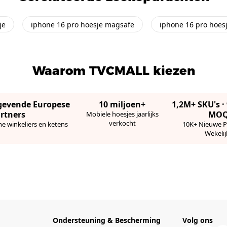
je
iphone 16 pro hoesje magsafe
iphone 16 pro hoes
Waarom TVCMALL kiezen
gevende Europese
10 miljoen+
1,2M+ SKU's 
rtners
MO
Mobiele hoesjes jaarlijks
verkocht
ne winkeliers en ketens
10K+ Nieuwe 
Wekelij
Ondersteuning & Bescherming
Volg ons