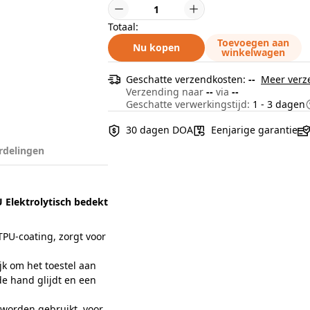
Totaal:
Toevoegen aan
Nu kopen
winkelwagen
Geschatte verzendkosten:
--
Meer verz
Verzending naar
--
via
--
Geschatte verwerkingstijd:
1 - 3 dagen
30 dagen DOA
Eenjarige garantie
rdelingen
 Elektrolytisch bedekt
TPU-coating, zorgt voor
k om het toestel aan
de hand glijdt en een
 worden gebruikt, voor