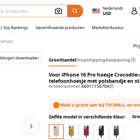
Nederlands
USD
U Top Rankings
Gecertificeerde producten
Merkdistributeur
hoesjes
Pri
eldingen downloaden
Groothandel
Dropshipping
Aanpassing
Voor iPhone 16 Pro hoesje Crocodile-
telefoonhoesje met polsbandje en st
Artikelnummer:
6601115670A
Meld u gratis aan bij TVCMALL en o
Zelfde model in verschillende Kleur:
Gro