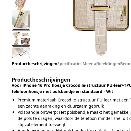
Productbeschrijvingen
Specificaties
Meer afbeeldingen
Beoo
Productbeschrijvingen
Voor iPhone 16 Pro hoesje Crocodile-structuur PU-leer+TPU
telefoonhoesje met polsbandje en standaard - Wit
Premium materiaal: Crocodile-structuur PU-leer met een 
een zachte aanraking en duurzaam gebruik
Polsbandje ontwerp: Het polsbandje maakt het gemakkelij
de pols te dragen, waardoor de telefoon minder snel uit 
stijlvol element toevoegt
Handenvrij gemak: Het polsbandje kan ook als standaard