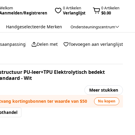
Welkom
0 Artikelen
0 Artikelen
Aanmelden/Registreren
Verlanglijst
$0.00
Handgeselecteerde Merken
Ondersteuningscentrum
jsaanpassing
Delen met
Toevoegen aan verlanglijst
structuur PU-leer+TPU Elektrolytisch bedekt
andaard - Wit
Meer stukken
ntvang kortingsbonnen ter waarde van $50
Nu kopen
othandel