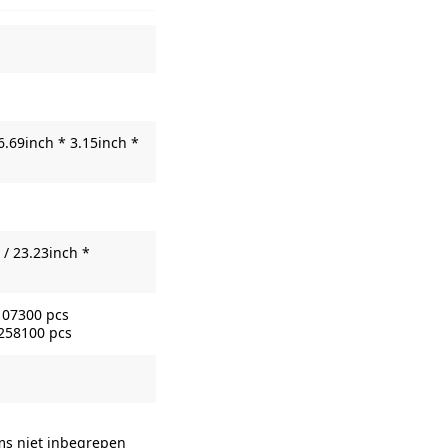
6.69inch * 3.15inch *
/ 23.23inch *
107300 pcs
 258100 pcs
ems niet inbegrepen