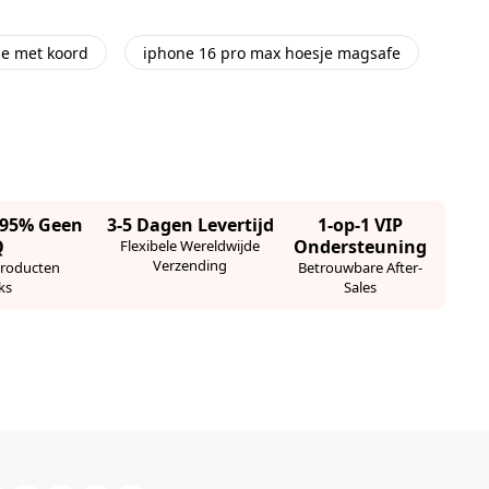
je met koord
iphone 16 pro max hoesje magsafe
· 95% Geen
3-5 Dagen Levertijd
1-op-1 VIP
Q
Ondersteuning
Flexibele Wereldwijde
Verzending
Producten
Betrouwbare After-
ks
Sales