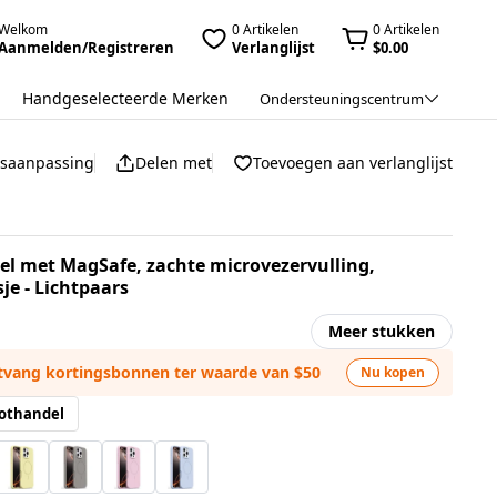
Welkom
0 Artikelen
0 Artikelen
Aanmelden/Registreren
Verlanglijst
$0.00
Handgeselecteerde Merken
Ondersteuningscentrum
jsaanpassing
Delen met
Toevoegen aan verlanglijst
el met MagSafe, zachte microvezervulling,
je - Lichtpaars
Meer stukken
ntvang kortingsbonnen ter waarde van $50
Nu kopen
othandel