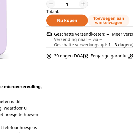
Totaal:
Toevoegen aan
Nu kopen
winkelwagen
Geschatte verzendkosten:
--
Meer verz
Verzending naar
--
via
--
Geschatte verwerkingstijd:
1 - 3 dagen
30 dagen DOA
Eenjarige garantie
e microvezervulling,
ten is dit
g, waardoor u
et hoesje te hoeven
 telefoonhoesje is