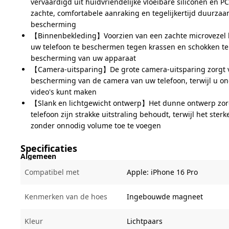
vervaardigd uit huidvriendelijke vloeibare siliconen en P
zachte, comfortabele aanraking en tegelijkertijd duurza
bescherming
【Binnenbekleding】Voorzien van een zachte microvezel
uw telefoon te beschermen tegen krassen en schokken te
bescherming van uw apparaat
【Camera-uitsparing】De grote camera-uitsparing zorgt 
bescherming van de camera van uw telefoon, terwijl u on
video's kunt maken
【Slank en lichtgewicht ontwerp】Het dunne ontwerp zor
telefoon zijn strakke uitstraling behoudt, terwijl het ste
zonder onnodig volume toe te voegen
Specificaties
Algemeen
Compatibel met
Apple:
iPhone 16 Pro
Kenmerken van de hoes
Ingebouwde magneet
Kleur
Lichtpaars