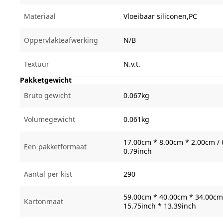
Materiaal
Vloeibaar siliconen,PC
Oppervlakteafwerking
N/B
Textuur
N.v.t.
Pakketgewicht
Bruto gewicht
0.067kg
Volumegewicht
0.061kg
17.00cm * 8.00cm * 2.00cm / 
Een pakketformaat
0.79inch
Aantal per kist
290
59.00cm * 40.00cm * 34.00cm 
Kartonmaat
15.75inch * 13.39inch