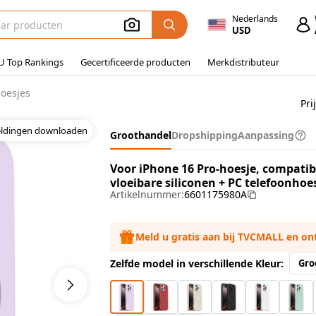
Nederlands
USD
U Top Rankings
Gecertificeerde producten
Merkdistributeur
hoesjes
Pri
eldingen downloaden
Groothandel
Dropshipping
Aanpassing
Voor iPhone 16 Pro-hoesje, compatib
vloeibare siliconen + PC telefoonhoes
Artikelnummer:
6601175980A
Meld u gratis aan bij TVCMALL en o
Zelfde model in verschillende Kleur:
Gro