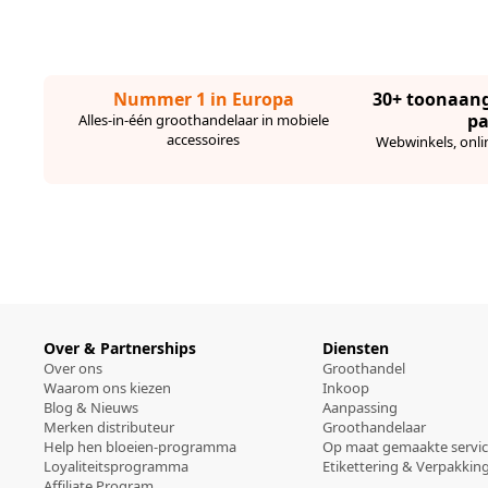
Nummer 1 in Europa
30+ toonaan
pa
Alles-in-één groothandelaar in mobiele
accessoires
Webwinkels, onli
Over & Partnerships
Diensten
Over ons
Groothandel
Waarom ons kiezen
Inkoop
Blog & Nieuws
Aanpassing
Merken distributeur
Groothandelaar
Help hen bloeien-programma
Op maat gemaakte servi
Loyaliteitsprogramma
Etikettering & Verpakkin
Affiliate Program