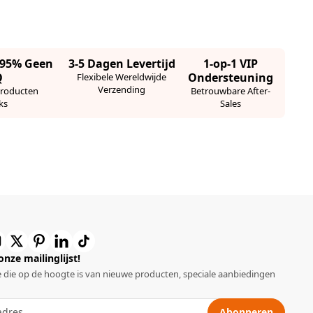
· 95% Geen
3-5 Dagen Levertijd
1-op-1 VIP
Q
Ondersteuning
Flexibele Wereldwijde
Verzending
Producten
Betrouwbare After-
ks
Sales
 onze mailinglijst!
 die op de hoogte is van nieuwe producten, speciale aanbiedingen
Abonneren