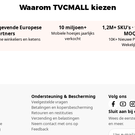
Waarom TVCMALL kiezen
gevende Europese
10 miljoen+
1,2M+ SKU's 
rtners
MO
Mobiele hoesjes jaarlijks
verkocht
ne winkeliers en ketens
10K+ Nieuwe 
Wekelij
Ondersteuning & Bescherming
Volg ons
Veelgestelde vragen
Betalingen en kopersbescherming
Sluit aan bij
Retouren en restituties
Verzending en belastingen
Wees de eerste
ce
Neem contact met ons op
en meer.
g
Feedback