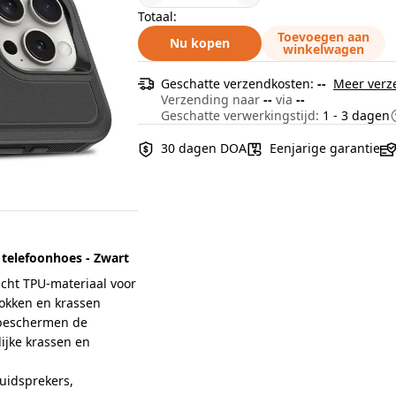
Totaal:
Toevoegen aan
Nu kopen
winkelwagen
Geschatte verzendkosten:
--
Meer verz
Verzending naar
--
via
--
Geschatte verwerkingstijd:
1 - 3 dagen
30 dagen DOA
Eenjarige garantie
 telefoonhoes - Zwart
ht TPU-materiaal voor
hokken en krassen
beschermen de
ijke krassen en
uidsprekers,