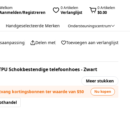
Welkom
0 Artikelen
0 Artikelen
Aanmelden/Registreren
Verlanglijst
$0.00
Handgeselecteerde Merken
Ondersteuningscentrum
jsaanpassing
Delen met
Toevoegen aan verlanglijst
+TPU Schokbestendige telefoonhoes - Zwart
Meer stukken
ntvang kortingsbonnen ter waarde van $50
Nu kopen
othandel