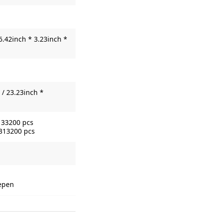
6.42inch * 3.23inch *
/ 23.23inch *
133200 pcs
 313200 pcs
repen