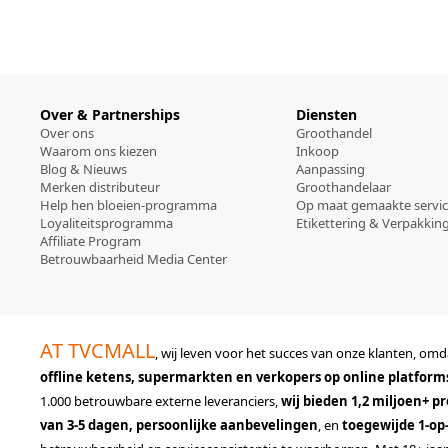
Over & Partnerships
Diensten
Over ons
Groothandel
Waarom ons kiezen
Inkoop
Blog & Nieuws
Aanpassing
Merken distributeur
Groothandelaar
Help hen bloeien-programma
Op maat gemaakte servi
Loyaliteitsprogramma
Etikettering & Verpakkin
Affiliate Program
Betrouwbaarheid Media Center
AT TVCMALL
, wij leven voor het succes van onze klanten, o
offline ketens, supermarkten en verkopers op online platform
1.000 betrouwbare externe leveranciers,
wij bieden 1,2 miljoen+ 
van 3-5 dagen, persoonlijke aanbevelingen
, en
toegewijde 1-op