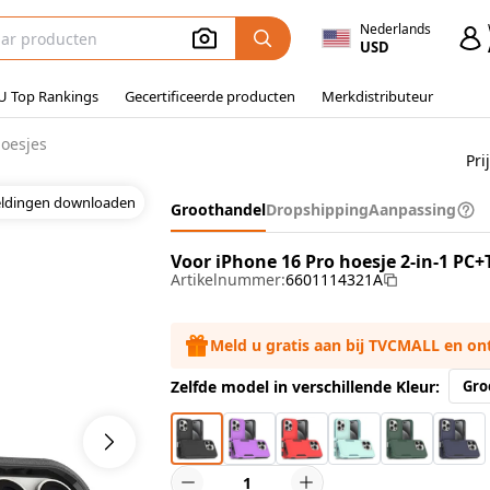
Nederlands
USD
U Top Rankings
Gecertificeerde producten
Merkdistributeur
hoesjes
Pri
eldingen downloaden
Groothandel
Dropshipping
Aanpassing
Voor iPhone 16 Pro hoesje 2-in-1 PC
Artikelnummer:
6601114321A
Meld u gratis aan bij TVCMALL en o
Zelfde model in verschillende Kleur:
Gro