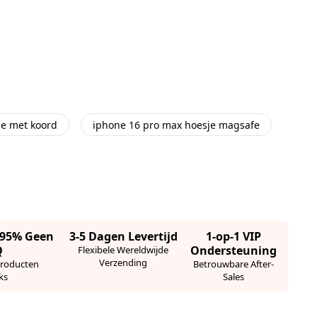
je met koord
iphone 16 pro max hoesje magsafe
· 95% Geen
3-5 Dagen Levertijd
1-op-1 VIP
Q
Ondersteuning
Flexibele Wereldwijde
Verzending
Producten
Betrouwbare After-
ks
Sales