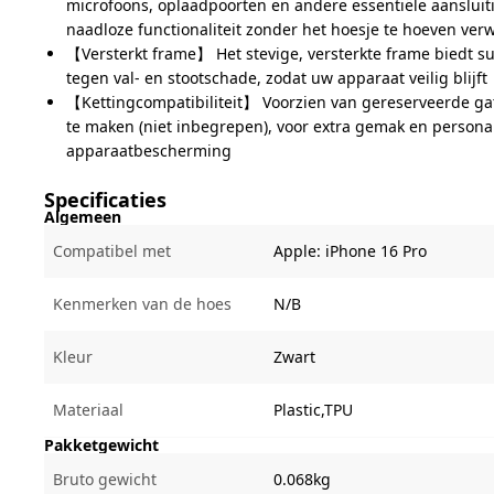
microfoons, oplaadpoorten en andere essentiële aanslui
naadloze functionaliteit zonder het hoesje te hoeven ver
【Versterkt frame】 Het stevige, versterkte frame biedt 
tegen val- en stootschade, zodat uw apparaat veilig blijft
【Kettingcompatibiliteit】 Voorzien van gereserveerde ga
te maken (niet inbegrepen), voor extra gemak en persona
apparaatbescherming
Specificaties
Algemeen
Compatibel met
Apple:
iPhone 16 Pro
Kenmerken van de hoes
N/B
Kleur
Zwart
Materiaal
Plastic,TPU
Pakketgewicht
Bruto gewicht
0.068kg