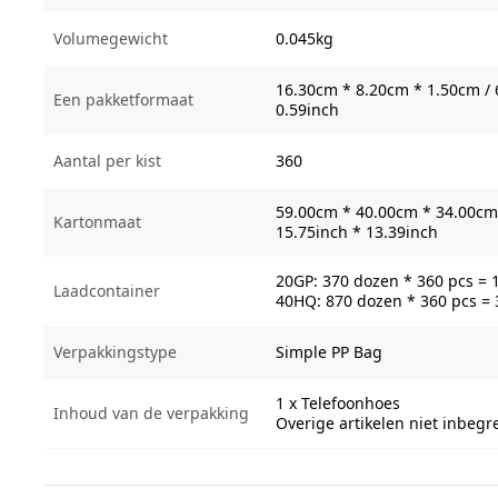
Volumegewicht
0.045kg
16.30cm * 8.20cm * 1.50cm / 
Een pakketformaat
0.59inch
Aantal per kist
360
59.00cm * 40.00cm * 34.00cm 
Kartonmaat
15.75inch * 13.39inch
20GP: 370 dozen * 360 pcs = 
Laadcontainer
40HQ: 870 dozen * 360 pcs =
Verpakkingstype
Simple PP Bag
1 x Telefoonhoes
Inhoud van de verpakking
Overige artikelen niet inbeg