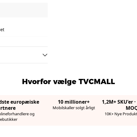
ret
Hvorfor vælge TVCMALL
edste europæiske
10 millioner+
1,2M+ SKU'er 
rtnere
MO
Mobilskaller solgt årligt
lineforhandlere og
10K+ Nye Produkt
ebutikker