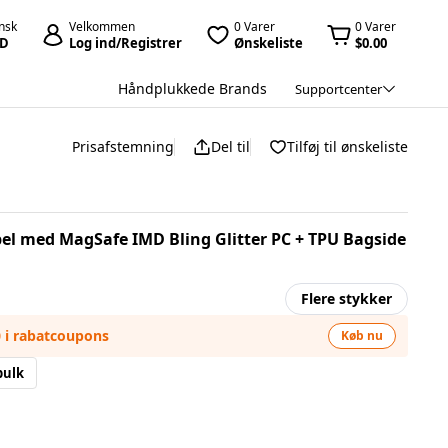
nsk
Velkommen
0 Varer
0 Varer
D
Log ind/Registrer
Ønskeliste
$0.00
Håndplukkede Brands
Supportcenter
Prisafstemning
Del til
Tilføj til ønskeliste
el med MagSafe IMD Bling Glitter PC + TPU Bagside
Flere stykker
0 i rabatcoupons
Køb nu
bulk