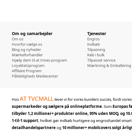
Om og samarbejder
Tjenester
Om os
Engros
Hvorfor vælge os
Indkøb
Blog og nyheder
Tilpasning
Mærkeforhandler
Køb i bulk
Hjælp dem til at trives-program
Tilpasset service
Loyalitetsprogram
Mærkning & Emballering
Affiliate Program
Pålideligheds Mediecenter
AT TVCMALL
Hos
lever vi for vores kunders succes, fordi vore
supermarkeder og sælgere på onlineplatforme
. Som
Europas fø
tilbyder 1,2 millioner+ produkter online, 95% uden MOQ, og 10
1-til-1 support
, hvilket gør indkøb hurtigere og engroshandel smart
detailhandelspartnere
og
10 millioner+ mobilcovers solgt årlig