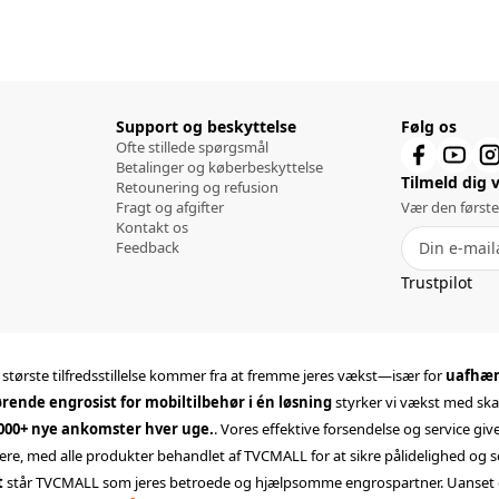
Support og beskyttelse
Følg os
Ofte stillede spørgsmål
Betalinger og køberbeskyttelse
Tilmeld dig 
Retounering og refusion
Fragt og afgifter
Vær den første
Kontakt os
Feedback
Trustpilot
s største tilfredsstillelse kommer fra at fremme jeres vækst—især for
uafhæng
rende engrosist for mobiltilbehør i én løsning
styrker vi vækst med ska
.000+ nye ankomster hver uge.
. Vores effektive forsendelse og service giv
ere, med alle produkter behandlet af TVCMALL for at sikre pålidelighed og s
t
står TVCMALL som jeres betroede og hjælpsomme engrospartner. Uanset om I 