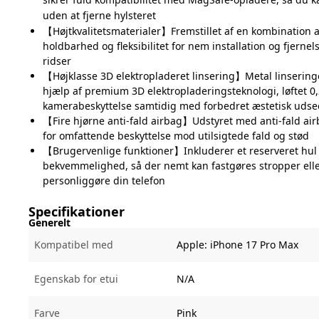
uden at fjerne hylsteret
【Højtkvalitetsmaterialer】Fremstillet af en kombination 
holdbarhed og fleksibilitet for nem installation og fjerne
ridser
【Højklasse 3D elektropladeret linsering】Metal linseringe
hjælp af premium 3D elektropladeringsteknologi, løftet 0
kamerabeskyttelse samtidig med forbedret æstetisk uds
【Fire hjørne anti-fald airbag】Udstyret med anti-fald airba
for omfattende beskyttelse mod utilsigtede fald og stød
【Brugervenlige funktioner】Inkluderer et reserveret hul t
bekvemmelighed, så der nemt kan fastgøres stropper elle
personliggøre din telefon
Specifikationer
Generelt
Kompatibel med
Apple:
iPhone 17 Pro Max
Egenskab for etui
N/A
Farve
Pink