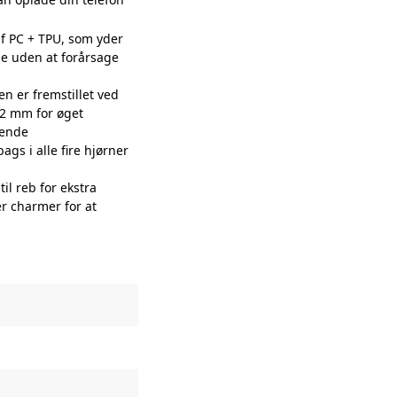
af PC + TPU, som yder
lse uden at forårsage
n er fremstillet ved
,2 mm for øget
eende
gs i alle fire hjørner
il reb for ekstra
r charmer for at