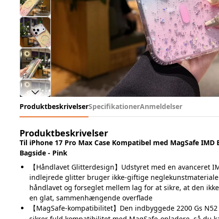
Produktbeskrivelser
Specifikationer
Anmeldelser
Produktbeskrivelser
Til iPhone 17 Pro Max Case Kompatibel med MagSafe IMD Bl
Bagside - Pink
【Håndlavet Glitterdesign】Udstyret med en avanceret I
indlejrede glitter bruger ikke-giftige neglekunstmaterial
håndlavet og forseglet mellem lag for at sikre, at den ikke 
en glat, sammenhængende overflade
【MagSafe-kompatibilitet】Den indbyggede 2200 Gs N52
sikrer fuld kompatibilitet med MagSafe-opladere, så du k