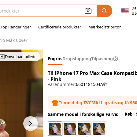
Da
US
 Top Rangeringer
Certificerede produkter
Mærkedistributør
Pro Max Cover
Download billeder
Engros
Dropshipping
Tilpasning
Til iPhone 17 Pro Max Case Kompatib
- Pink
Varenummer:
6601181504A
Tilmeld dig TVCMALL gratis og få $5
Samme model i forskellige Farve:
Køb i 