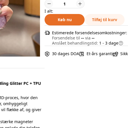
I alt:
Køb nu
Tilføj til kurv
Estimerede forsendelsesomkostninger
Forsendelse til
--
via
--
Anslået behandlingstid:
1 - 3 dage
30 dages DOA
Et-års garanti
Sikk
ing Glitter PC + TPU
MD-proces, hvor den
er, omhyggeligt
vil flække af, og giver
 stærke magneter
an oplade din telefon