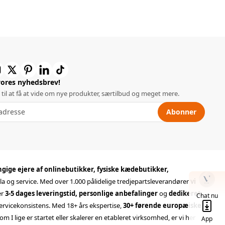
vores nyhedsbrev!
 til at få at vide om nye produkter, særtilbud og meget mere.
Abonner
ige ejere af onlinebutikker, fysiske kædebutikker,
la og service. Med over 1.000 pålidelige tredjepartsleverandører
vi
er
3-5 dages leveringstid, personlige anbefalinger
og
dedikeret
Chat nu
ervicekonsistens. Med 18+ års ekspertise,
30+ førende europæiske
lige er startet eller skalerer en etableret virksomhed, er vi her
App