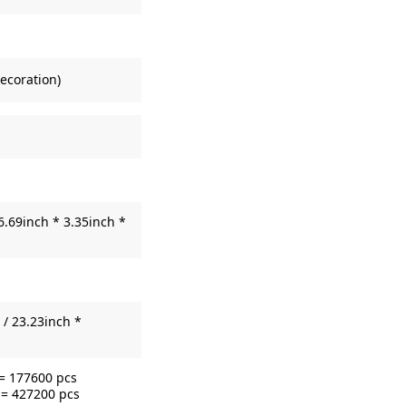
ecoration)
6.69inch * 3.35inch *
/ 23.23inch *
 = 177600 pcs
 = 427200 pcs