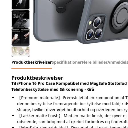
Produktbeskrivelser
Specifikationer
Flere billeder
Anmeldels
Produktbeskrivelser
Til iPhone 16 Pro Case Kompatibel med MagSafe Støttefo
Telefonbeskyttelse med Silikonering - Grå
【Premium materiale】 Fremstillet af en kombination af TP
denne beskyttelse fremragende beskyttelse mod fald, rid
slitage, hvilket giver øget holdbarhed og overlegen beskyt
【Lækker matte finish】 Med en matte finish, der giver et e
udseende, samtidig med at grebet forbedres og fingeraft
【MagSafe-kompatibilitet】 Designet til at være kompati