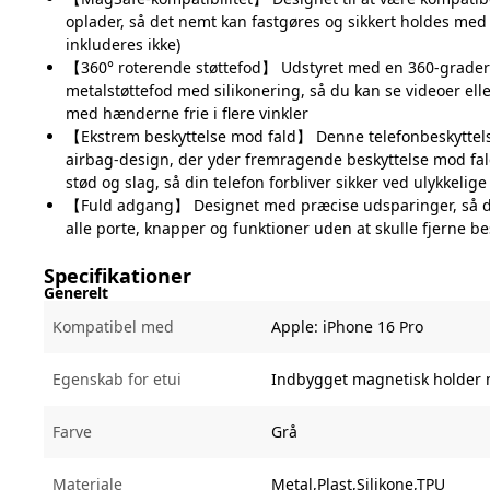
oplader, så det nemt kan fastgøres og sikkert holdes med
inkluderes ikke)
【360° roterende støttefod】 Udstyret med en 360-grader
metalstøttefod med silikonering, så du kan se videoer ell
med hænderne frie i flere vinkler
【Ekstrem beskyttelse mod fald】 Denne telefonbeskyttels
airbag-design, der yder fremragende beskyttelse mod fal
stød og slag, så din telefon forbliver sikker ved ulykkelige
【Fuld adgang】 Designet med præcise udsparinger, så d
alle porte, knapper og funktioner uden at skulle fjerne be
Specifikationer
Generelt
Kompatibel med
Apple:
iPhone 16 Pro
Egenskab for etui
Indbygget magnetisk holder m
Farve
Grå
Materiale
Metal,Plast,Silikone,TPU