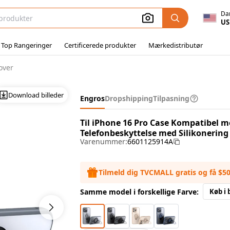
Da
US
 Top Rangeringer
Certificerede produkter
Mærkedistributør
over
Download billeder
Engros
Dropshipping
Tilpasning
Til iPhone 16 Pro Case Kompatibel 
Telefonbeskyttelse med Silikonering 
Varenummer:
6601125914A
Tilmeld dig TVCMALL gratis og få $5
Samme model i forskellige Farve:
Køb i 