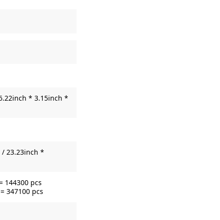
6.22inch * 3.15inch *
/ 23.23inch *
 = 144300 pcs
 = 347100 pcs