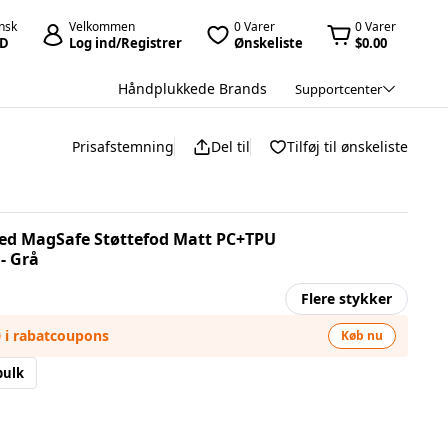
nsk
Velkommen
0 Varer
0 Varer
D
Log ind/Registrer
Ønskeliste
$0.00
Håndplukkede Brands
Supportcenter
Prisafstemning
Del til
Tilføj til ønskeliste
med MagSafe Støttefod Matt PC+TPU
- Grå
Flere stykker
0 i rabatcoupons
Køb nu
bulk