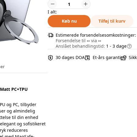
I alt:
Køb nu
Tilføj til kurv
Estimerede forsendelsesomkostninger
Forsendelse til
--
via
--
Anslået behandlingstid:
1 - 3 dage
30 dages DOA
Et-års garanti
Sikk
er
d Matt PC+TPU
U og PC, tilbyder
ser og almindelig
telse til din enhed
legant og sofistikeret
ryk reduceres
bel med MagSafe-