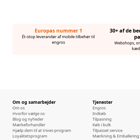
Europas nummer 1
30+ af de b
pa
Ét-stop leverandør af mobile tilbehør til
engros
Webshops, on
kæd
Om og samarbejder
Tjenester
Om os
Engros
Hvorfor vælge os
Indkøb
Blog og nyheder
Tilpasning
Mærkeforhandler
Køb i bulk
Hjælp dem til at trives-program
Tilpasset service
Loyalitetsprogram
Mærkning & Emballering