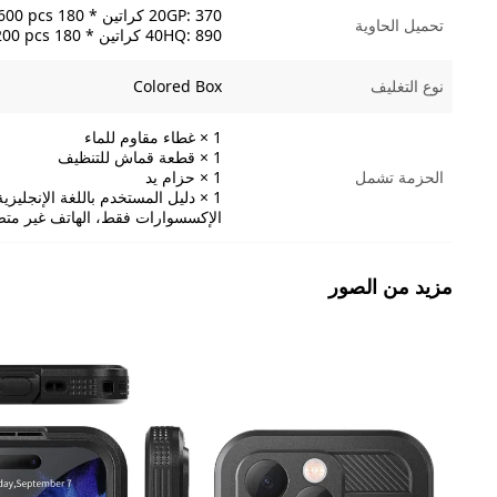
20GP: 370 كراتين * 180 pcs = 66600 pcs
تحميل الحاوية
40HQ: 890 كراتين * 180 pcs = 160200 pcs
نوع التغليف
Colored Box
​1 × غطاء مقاوم للماء
1 × قطعة قماش للتنظيف
الحزمة تشمل
1 × حزام يد
1 × دليل المستخدم باللغة الإنجليزية
الإكسسوارات فقط، الهاتف غير مت
مزيد من الصور