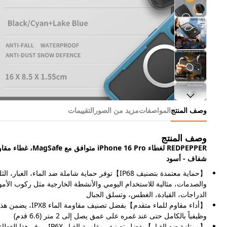
وصف المنتج
المواصفات
مزيد من الصور
التقييمات
وصف المنتج
شفاف - أسود
【حماية معتمدة بتصنيف IP68】توفر حماية شاملة ضد الماء، الغبا
والصدمات، مثالية للاستخدام اليومي والأنشطة الخارجية مثل ركوب الأم
الدراجات، القيادة، الغطس، وتسلق الجبال
【أداء مقاوم للماء متقدم】بفضل 
وظيفياً بالكامل حتى عند غمره على عمق يصل إلى 2 متر (6.6 قدم)
【ممتازة ضد الغبار】بفضل تصنيف مقاومة 