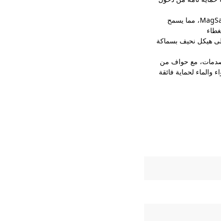
【متوافق مع MagSafe】تم تصميمه ليكون متوافقًا مع إكسسوارات MagSafe، مما يسمح
غطاء
على هيكل نحيف بسماكة
لصدمات، مع حواف من