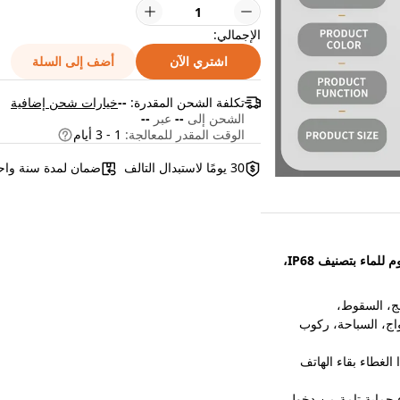
الإجمالي:
اشتري الآن
أضف إلى السلة
تكلفة الشحن المقدرة:
--
خيارات شحن إضافية
الشحن إلى
--
عبر
--
الوقت المقدر للمعالجة:
1 - 3 أيام
30 يومًا لاستبدال التالف
ضمان لمدة سنة واح
REDPEPPER لغطاء iPhone 16 Pro متوافق مع MagSafe، غطاء مقاوم للماء بتصنيف IP68،
ر، الثلج، السقوط،
واج، السباحة، ركوب
تصنيف مقاومة الماء IPX8، يضمن هذا الغطاء بقاء الهاتف
الغبار IP6X، يوفر هذا الغطاء حماية تامة من دخول