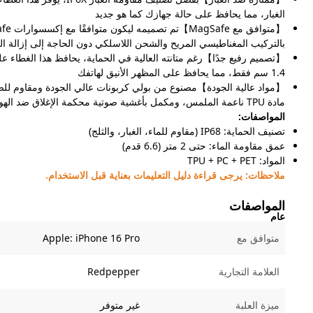
الغبار، مما يحافظ على حالة جهازك كما هو جديد
بالتركيب المغناطيسي المريح والشحن اللاسلكي دون الحاجة إلى إزالة ال
【تصميم رفيع جدًا】رغم متانته العالية في الحماية، يحافظ هذا الغطاء 
1.4 سم فقط، مما يحافظ على المظهر الأنيق لهاتفك
【مواد عالية الجودة】مصنوع من بولي كربونات عالي الجودة ومقاوم ل
مادة TPU ناعمة الملمس، ومكمل بأغشية صوتية محكمة الإغلاق ضد الهواء والماء لحماية فائقة
المواصفات:
تصنيف الحماية: IP68 (مقاوم للماء، الغبار، والثلج)
عمق مقاومة الماء: حتى 2 متر (6.6 قدم)
المواد: TPU + PC + PET
ملاحظات:
يرجى قراءة دليل التعليمات بعناية قبل الاستخدام.
المواصفات
عام
متوافق مع
iPhone 16 Pro
Apple:
العلامة التجارية
Redpepper
ميزة العلبة
غير متوفر