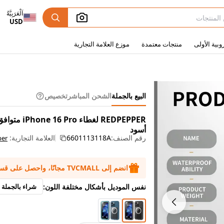
اَلْعَرَبِيَّةُ
USD
وبية الأولى
منتجات معتمدة
موزع العلامة التجارية
البيع بالجملة
الشحن المباشر
تخصيص
أسود
رقم الصنف:
6601113118A
العلامة التجارية:
per
انضم إلى TVCMALL مجانًا، واحصل على قسائم بقيمة 50 دولارًا
نفس الموديل بأشكال مختلفة اللون:
شراء بالجملة