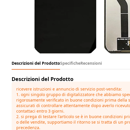
Descrizioni del Prodotto
Specifiche
Recensioni
Descrizioni del Prodotto
ricevere istruzioni e annuncio di servizio post-vendita:
1. ogni singolo gruppo di digitalizzatore che abbiamo sped
rigorosamente verificato in buone condizioni prima della 
assicurati di controllare attentamente dopo averlo ricevuto
contattaci entro 3 giorni.
2. si prega di testare l'articolo se è in buone condizioni pr
o delle vendite, supportiamo il ritorno se si tratta di un pr
precedenza.