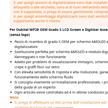
3. per quegli assiemi di digitalizzatore sono stati installat
all'aspetto o alle etichette, sono al di fuori dell'ambito dell
non è supportato, si prega di essere gentilmente compres
4. per quegli assemblaggi digitalizzanti sono stati vendut
supportiamo anche il ritorno.
Per Oukitel WP28 OEM Grado S LCD Screen e Digitizer Asse
(senza logo)
Pezzo di ricambio di grado S OEM per schermo AMOLED 
digitalizzatore
Sostituzione perfetta per schermo AMOLED e modulo digit
danneggiato o non funzionante
Adatto per problemi di visualizzazione immagini, schermi 
crepe o graffi fisici sul vetro
Con elevata sensibilità di risposta e alta risoluzione, gara
funzionamento dello schermo fluido
Si consiglia vivamente un'installazione professionale, i pr
della guida di un esperto
Ogni articolo viene controllato ed è in ottime condizioni 
Nota:
Si prega di effettuare un test prima dell'installazione per 
problemi funzionali del componente.