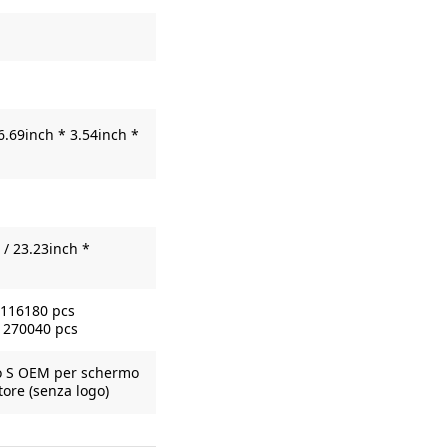
6.69inch * 3.54inch *
/ 23.23inch *
 116180 pcs
= 270040 pcs
do S OEM per schermo
ore (senza logo)