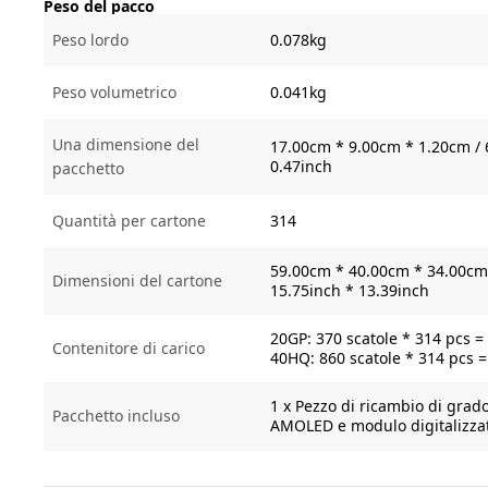
Peso del pacco
Peso lordo
0.078kg
Peso volumetrico
0.041kg
Una dimensione del
17.00cm * 9.00cm * 1.20cm / 
0.47inch
pacchetto
Quantità per cartone
314
59.00cm * 40.00cm * 34.00cm 
Dimensioni del cartone
15.75inch * 13.39inch
20GP: 370 scatole * 314 pcs =
Contenitore di carico
40HQ: 860 scatole * 314 pcs 
1 x Pezzo di ricambio di gra
Pacchetto incluso
AMOLED e modulo digitalizzat