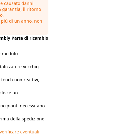
i e causato danni
a garanzia, il ritorno
o.
i più di un anno, non
mbly Parte di ricambio
e modulo
alizzatore vecchio,
touch non reattivi,
ntisce un
incipianti necessitano
prima della spedizione
verificare eventuali