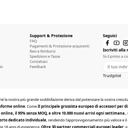
Support & Protezione
Seguici
FAQ
Pagamenti & Protezione acquirenti
Iscriviti alla
Resi e Rimborsi
Spedizioni e Tasse
Sii il primo a 
Contattaci
io
Feedback
Trustpilot
perché la nostra più grande soddisfazione deriva dal potenziare la vostra cres
taforme online
. Come
Il principale grossista europeo di accessori per di
i online, il 95% senza MOQ, e oltre 10.000 nuovi arrivi ogni settimana.
.
orto dedicato individuale
, rendendo l'approvvigionamento più veloce e il c
re 18 anni di esperienza,
Oltre 30 partner commerciali europei leader
, 