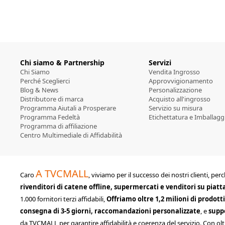
Chi siamo & Partnership
Servizi
Chi Siamo
Vendita Ingrosso
Perché Sceglierci
Approvvigionamento
Blog & News
Personalizzazione
Distributore di marca
Acquisto all'ingrosso
Programma Aiutali a Prosperare
Servizio su misura
Programma Fedeltà
Etichettatura e Imballagg
Programma di affiliazione
Centro Multimediale di Affidabilità
A TVCMALL
Caro
, viviamo per il successo dei nostri clienti, 
rivenditori di catene offline, supermercati e venditori su piat
1.000 fornitori terzi affidabili,
Offriamo oltre 1,2 milioni di prodott
consegna di 3-5 giorni, raccomandazioni personalizzate
, e
supp
da TVCMALL per garantire affidabilità e coerenza del servizio. Con olt