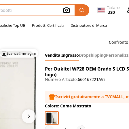
Italiano
USD
ssifiche Top UE
Prodotti Certificati
Distributore di Marca
Confronto 
Scarica Immagini
Vendita Ingrosso
Dropshipping
Personalizz
Per Oukitel WP28 OEM Grado S LCD Sc
logo)
Numero Articolo:
660167221A
Iscriviti gratuitamente a TVCMALL, o
Colore: Come Mostrato