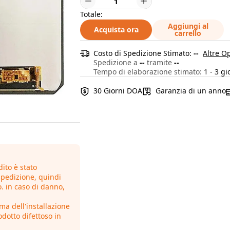
Totale:
Aggiungi al
Acquista ora
carrello
Costo di Spedizione Stimato:
--
Altre O
Spedizione a
--
tramite
--
Tempo di elaborazione stimato:
1 - 3 gi
30 Giorni DOA
Garanzia di un anno
ito è stato
spedizione, quindi
. in caso di danno,
ima dell'installazione
odotto difettoso in