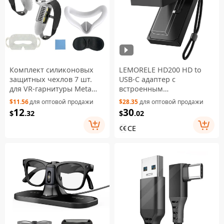
Комплект силиконовых
LEMORELE HD200 HD to
защитных чехлов 7 шт.
USB-C адаптер с
для VR-гарнитуры Meta
встроенным
Quest 3S, ручки
аккумулятором 5000 мА·ч,
$11.56
для оптовой продажи
$28.35
для оптовой продажи
контроллера с защитой от
конвертер 4K / 60 Гц для
12
30
$
.32
$
.02
падений и
Fire TV Stick, совместим с
демпфирующим
AR-очками / USB-C
CE
волновым узором —
мониторами — черный
белый