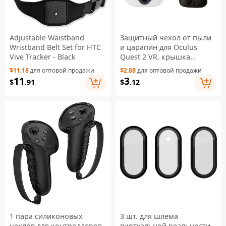
Adjustable Waistband
Защитный чехол от пыли
Wristband Belt Set for HTC
и царапин для Oculus
Vive Tracker - Black
Quest 2 VR, крышка
объектива, футляр - серый
$11.18
для оптовой продажи
$2.88
для оптовой продажи
11
3
$
.91
$
.12
1 пара силиконовых
3 шт. для шлема
чехлов для контроллеров
виртуальной реальности