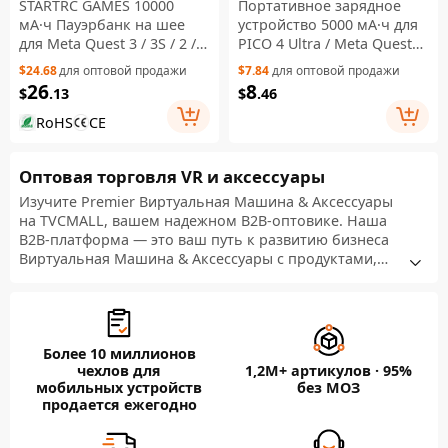
STARTRC GAMES 10000
Портативное зарядное
мА·ч Пауэрбанк на шее
устройство 5000 мА·ч для
для Meta Quest 3 / 3S / 2 /
PICO 4 Ultra / Meta Quest
PICO 4, быстрая зарядка
3S / Quest 2 / Quest 3,
$24.68
для оптовой продажи
$7.84
для оптовой продажи
PD 18 Вт, аккумулятор для
белый цвет
26
8
$
.13
$
.46
VR-гарнитуры — черный
RoHS
CE
Оптовая торговля VR и аксессуары
Изучите Premier Виртуальная Машина & Аксессуары
на TVCMALL, вашем надежном B2B-оптовике. Наша
B2B-платформа — это ваш путь к развитию бизнеса
Виртуальная Машина & Аксессуары с продуктами,
предлагающимися по конкурентоспособным ценам
и с минимальными требованиями к заказам.
Получите бесплатные предложения прямо сейчас и
воспользуйтесь возможностями по настройке
Более 10 миллионов
продукции, эффективному дропшиппингу и гибким
чехлов для
1,2М+ артикулов · 95%
количествам заказов, чтобы усилить ваш бизнес на
мобильных устройств
без МОЗ
конкурентном розничном рынке.
продается ежегодно