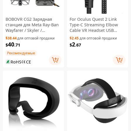
BOBOVR CG2 Зарядная
For Oculus Quest 2 Link
станция для Meta Ray-Ban
Type-C Streaming Elbow
Wayfarer / Skyler /
Cable VR Headset USB
Headliner Умные AI-очки 3
Cable - 3m
$38.44
для оптовой продажи
$2.45
для оптовой продажи
в 1 Зарядная станция с
40
2
$
.71
$
.67
портативным
аккумулятором и чехлом
Рекомендуемые
— Черный
RoHS
CE