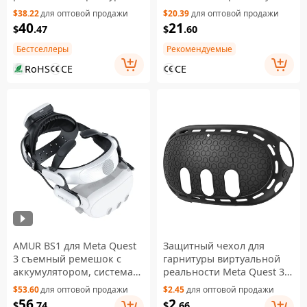
BOBOVR S3 Pro, сменный
Pack 5200mAh
$38.22
для оптовой продажи
$20.39
для оптовой продажи
аккумулятор,
Replacement External
40
21
$
.47
$
.60
портативные аксессуары
Battery
Бестселлеры
Рекомендуемые
RoHS
CE
CE
AMUR BS1 для Meta Quest
Защитный чехол для
3 съемный ремешок с
гарнитуры виртуальной
аккумулятором, система
реальности Meta Quest 3 -
охлаждения для VR-
противоударный
$53.60
для оптовой продажи
$2.45
для оптовой продажи
гарнитуры — белый
силиконовый чехол с
56
2
$
.74
$
.66