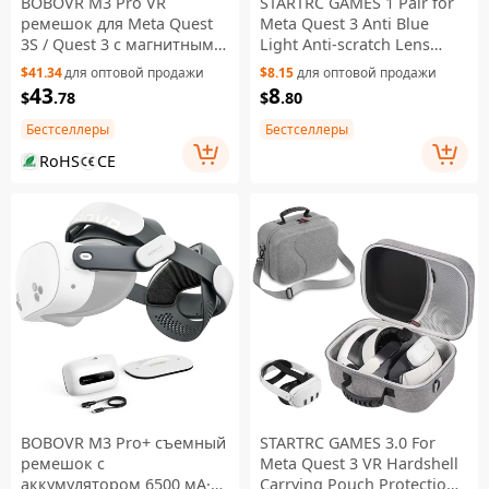
BOBOVR M3 Pro VR
STARTRC GAMES 1 Pair for
ремешок для Meta Quest
Meta Quest 3 Anti Blue
3S / Quest 3 с магнитным
Light Anti-scratch Lens
съёмным аккумулятором
Protective Cover Set
$41.34
для оптовой продажи
$8.15
для оптовой продажи
5200 мА·ч
43
8
$
.78
$
.80
Бестселлеры
Бестселлеры
RoHS
CE
BOBOVR M3 Pro+ съемный
STARTRC GAMES 3.0 For
ремешок с
Meta Quest 3 VR Hardshell
аккумулятором 6500 мА·ч
Carrying Pouch Protection