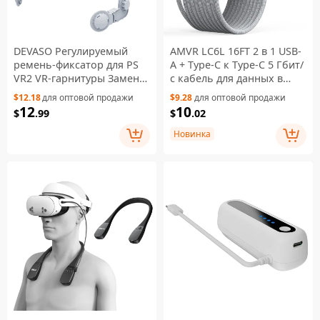
DEVASO Регулируемый
AMVR LC6L 16FT 2 в 1 USB-
ремень-фиксатор для PS
A + Type-C к Type-C 5 Гбит/
VR2 VR-гарнитуры Замена
с кабель для данных в
головной ленты
оплетке из нейлона для
$12.18
для оптовой продажи
$9.28
для оптовой продажи
VR-игр — серый
12
10
$
.99
$
.02
Новинка