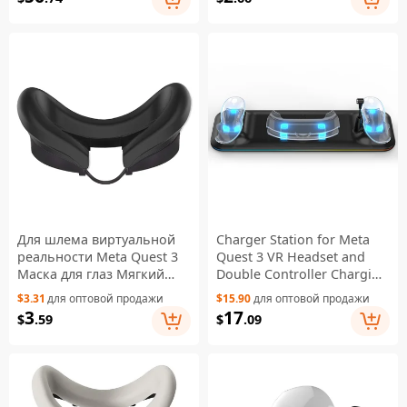
защитой от царапин,
черный
Для шлема виртуальной
Charger Station for Meta
реальности Meta Quest 3
Quest 3 VR Headset and
Маска для глаз Мягкий
Double Controller Charging
силиконовый защитный
Dock - Black
$3.31
для оптовой продажи
$15.90
для оптовой продажи
чехол от пота - черный
3
17
$
.59
$
.09