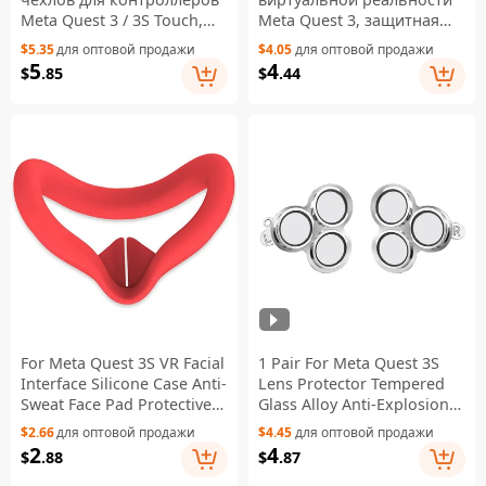
Meta Quest 3 / 3S Touch,
Meta Quest 3, защитная
защитные накладки с
пленка из закаленного
$5.35
для оптовой продажи
$4.05
для оптовой продажи
ремешками — черные
стекла с высоким
5
4
$
.85
$
.44
разрешением - черная
For Meta Quest 3S VR Facial
1 Pair For Meta Quest 3S
Interface Silicone Case Anti-
Lens Protector Tempered
Sweat Face Pad Protective
Glass Alloy Anti-Explosion
Cover - Red
VR Headset Lens Film -
$2.66
для оптовой продажи
$4.45
для оптовой продажи
Silver
2
4
$
.88
$
.87