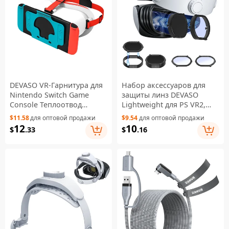
DEVASO VR-Гарнитура для
Набор аксессуаров для
Nintendo Switch Game
защиты линз DEVASO
Console Теплоотвод
Lightweight для PS VR2,
Пластиковый ободок VR-
кольцо-защита от
$11.58
для оптовой продажи
$9.54
для оптовой продажи
очки - белый / синий
царапин
12
10
$
.33
$
.16