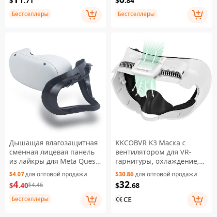
$
.71
$
.84
Бестселлеры
Бестселлеры
Дышащая влагозащитная
KKCOBVR K3 Маска с
сменная лицевая панель
вентилятором для VR-
из лайкры для Meta Quest
гарнитуры, охлаждение,
2
защита от запотевания,
$4.07
для оптовой продажи
$30.86
для оптовой продажи
дышащая лицевая панель
4
32
$
.40
$
.68
$4.46
для Quest 3 — белая
CE
Бестселлеры