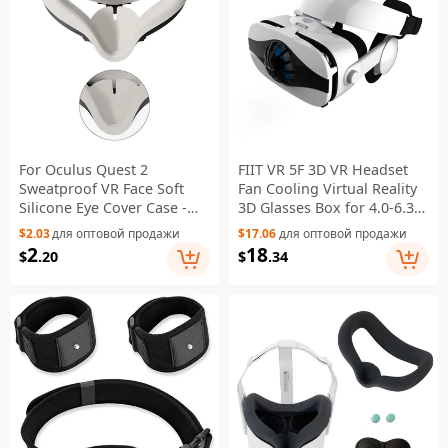
For Oculus Quest 2
FIIT VR 5F 3D VR Headset
Sweatproof VR Face Soft
Fan Cooling Virtual Reality
Silicone Eye Cover Case -
3D Glasses Box for 4.0-6.3
White
inch Smartphone
$2.03
для оптовой продажи
$17.06
для оптовой продажи
2
18
$
.20
$
.34