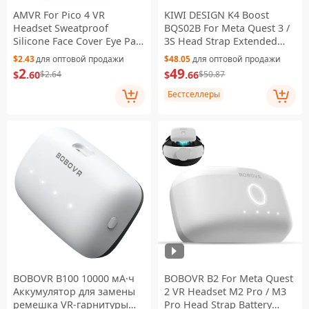
AMVR For Pico 4 VR
KIWI DESIGN K4 Boost
Headset Sweatproof
BQS02B For Meta Quest 3 /
Silicone Face Cover Eye Pad
3S Head Strap Extended
VR Glasses Accessories -
Battery Comfort Headband
$2.43
для оптовой продажи
$48.05
для оптовой продажи
Black
2
49
$
.60
$
.66
$2.64
$50.87
Бестселлеры
BOBOVR B100 10000 мА·ч
BOBOVR B2 For Meta Quest
Аккумулятор для замены
2 VR Headset M2 Pro / M3
ремешка VR-гарнитуры
Pro Head Strap Battery