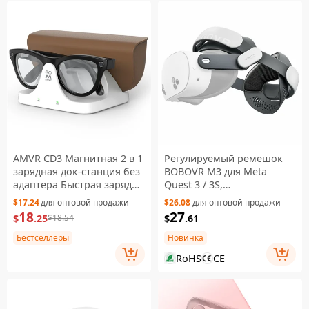
AMVR CD3 Магнитная 2 в 1
Регулируемый ремешок
зарядная док-станция без
BOBOVR M3 для Meta
адаптера Быстрая зарядка
Quest 3 / 3S,
для очков Ray-Ban Meta AI
двухрежимная посадка
$17.24
для оптовой продажи
$26.08
для оптовой продажи
1 и 2 поколения
18
27
$
.25
$
.61
$18.54
Бестселлеры
Новинка
RoHS
CE