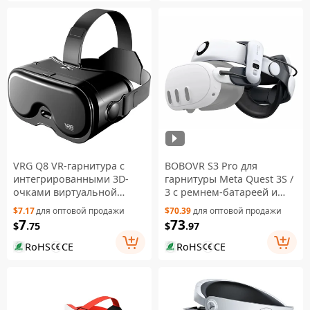
VRG Q8 VR-гарнитура с
BOBOVR S3 Pro для
интегрированными 3D-
гарнитуры Meta Quest 3S /
очками виртуальной
3 с ремнем-батареей и
реальности для игр и AR
системой воздушного
$7.17
для оптовой продажи
$70.39
для оптовой продажи
для смартфонов - VRGQ8 с
охлаждения головы,
7
73
$
.75
$
.97
защитой от синего света
комплект с
аккумулятором 10000
RoHS
CE
RoHS
CE
мА·ч