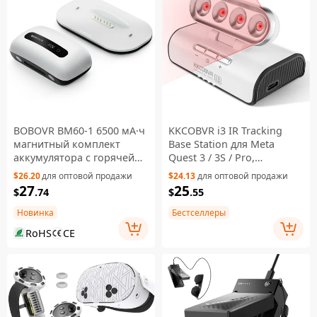
BOBOVR BM60-1 6500 мА·ч
KKCOBVR i3 IR Tracking
магнитный комплект
Base Station для Meta
аккумулятора с горячей
Quest 3 / 3S / Pro,
заменой и зарядной док-
инфракрасный
$26.20
для оптовой продажи
$24.13
для оптовой продажи
станцией для BOBOVR M3
улучшающий свет, 4
27
25
$
.74
$
.55
Pro+ / M3 — белый
уровня яркости, аксессуар
для VR - серебристо-
Новинка
Бестселлеры
белый
RoHS
CE