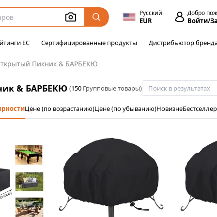
Русский
Добро по
EUR
Войти/З
йтинги ЕС
Сертифицированные продукты
Дистрибьютор бренд
ткрытый Пикник & БАРБЕКЮ
ник & БАРБЕКЮ
(
150
Групповые товары)
ярности
Цене (по возрастанию)
Цене (по убыванию)
Новизне
Бестселле