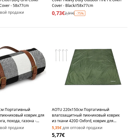
Cover - 58x77cm
Cover - Black//58x77cm
овой продажи
0,73€
2,91€
-75%
 см Портативный
AOTU 220x150см Портативный
 пикниковый коврик для
влагозащитный пикниковый коврик
га, похода, газона -
из ткани 420D Oxford, коврик для
й / белый в клетку
кемпинга и газона, с колышками -
овой продажи
5,35€
для оптовой продажи
армейский зеленый
5,77€