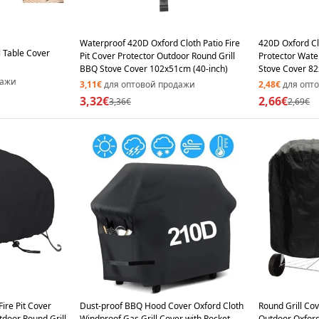
Waterproof 420D Oxford Cloth Patio Fire
420D Oxford Clo
l Table Cover
Pit Cover Protector Outdoor Round Grill
Protector Wate
BBQ Stove Cover 102x51cm (40-inch)
Stove Cover 82
дажи
3,11€
для оптовой продажи
2,48€
для опт
3,32€
2,66€
3,36€
2,69€
ire Pit Cover
Dust-proof BBQ Hood Cover Oxford Cloth
Round Grill Co
tdoor Round Grill
Windproof Gas Grill Cover with Pocket -
Outdoor Oxford