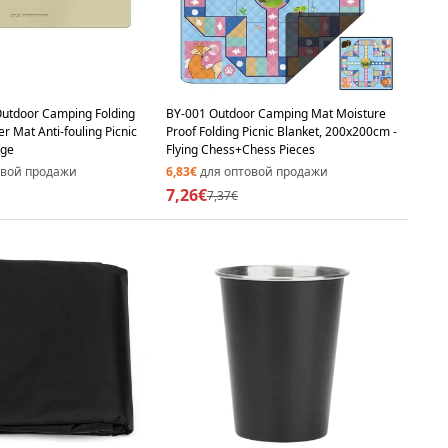
utdoor Camping Folding
BY-001 Outdoor Camping Mat Moisture
r Mat Anti-fouling Picnic
Proof Folding Picnic Blanket, 200x200cm -
ige
Flying Chess+Chess Pieces
овой продажи
6,83€
для оптовой продажи
7,26€
7,37€