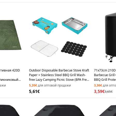
ативная 420D
Outdoor Disposable Barbecue Stove Kraft
71x73cm 210D 
Paper + Stainless Steel BBQ Grill Wash-
Barbecue Grill
пикниковый
free Lazy Camping Picnic Stove (BPA Free,
BBQ Grill Prote
а открытом
No FDA Certification) - Blue
дажи
5,20€
для оптовой продажи
3,36€
для опт
ми гвоздями -
5,61€
3,59€
3,65€