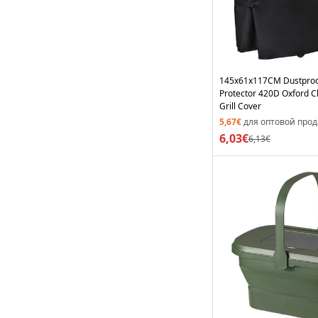
145x61x117CM Dustproof
Protector 420D Oxford C
Grill Cover
5,67€
для оптовой про
6,03€
6,13€