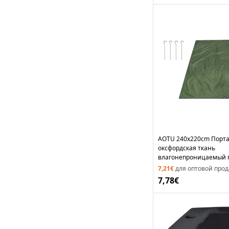
AOTU 240x220cm Порт
оксфордская ткань
влагонепроницаемый 
коврик для кемпинга н
7,21€
для оптовой про
воздухе с закрепляющи
7,78€
Армейский зеленый