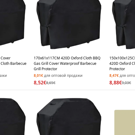
 Cover
170x61x117CM 420D Oxford Cloth BBQ
150x100x125C
 Cloth Barbecue
Gas Grill Cover Waterproof Barbecue
420D Oxford Cl
Grill Protector
Protector
дажи
8,01€
для оптовой продажи
8,47€
для опт
8,52€
8,88€
8,65€
9,03€