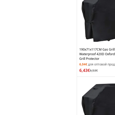
190x71x117CM Gas Grill
Waterproof 420D Oxford
Grill Protector
6,04€
для оптовой про
6,43€
6,53€