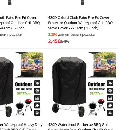
th Patio Fire Pit Cover
420D Oxford Cloth Patio Fire Pit Cover
rproof Outdoor Grill BBQ
Protector Outdoor Waterproof Grill BBQ
x41cm (32-inch)
Stove Cover 77x31cm (30-inch)
овой продажи
2,29€
для оптовой продажи
2,45€
2,49€
ver Waterproof Heavy Duty
420D Waterproof Barbecue BBQ Grill
 Cloth BBQ Grill Cover
Cover Heavy Duty Outdoor Fire Pit Oven