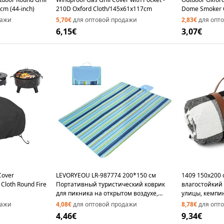
cm (44-inch)
210D Oxford Cloth/145x61x117cm
Dome Smoker 
дажи
5,70€
для оптовой продажи
2,83€
для опт
6,15€
3,07€
Cover
LEVORYEOU LR-987774 200*150 см
1409 150x200
Cloth Round Fire
Портативный туристический коврик
влагостойкий
для пикника на открытом воздухе,
улицы, кемпин
водонепроницаемый газон - синие
черный / серы
дажи
4,08€
для оптовой продажи
8,78€
для опт
полосы
4,46€
9,34€