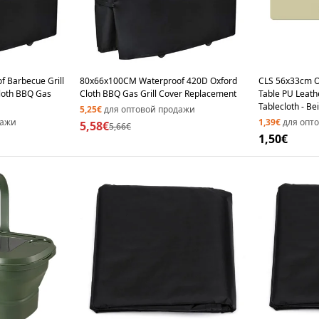
 Barbecue Grill
80x66x100CM Waterproof 420D Oxford
CLS 56x33cm O
loth BBQ Gas
Cloth BBQ Gas Grill Cover Replacement
Table PU Leathe
Tablecloth - Be
5,25€
для оптовой продажи
дажи
1,39€
для опт
5,58€
5,66€
1,50€