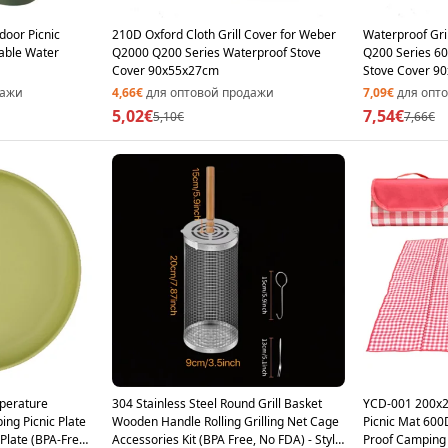
door Picnic
210D Oxford Cloth Grill Cover for Weber
Waterproof Gri
Table Water
Q2000 Q200 Series Waterproof Stove
Q200 Series 6
Cover 90x55x27cm
Stove Cover 9
дажи
4,66€
для оптовой продажи
7,09€
для опт
5,02€
7,54€
5,10€
7,66€
perature
304 Stainless Steel Round Grill Basket
YCD-001 200x2
ing Picnic Plate
Wooden Handle Rolling Grilling Net Cage
Picnic Mat 600
 Plate (BPA-Free,
Accessories Kit (BPA Free, No FDA) - Style
Proof Camping 