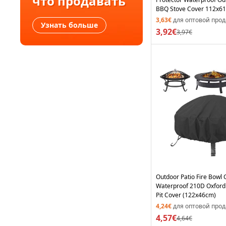
что продавать
BBQ Stove Cover 112x61
3,63€
для оптовой про
Узнать больше
3,92€
3,97€
Outdoor Patio Fire Bowl 
Waterproof 210D Oxford 
Pit Cover (122x46cm)
4,24€
для оптовой про
4,57€
4,64€