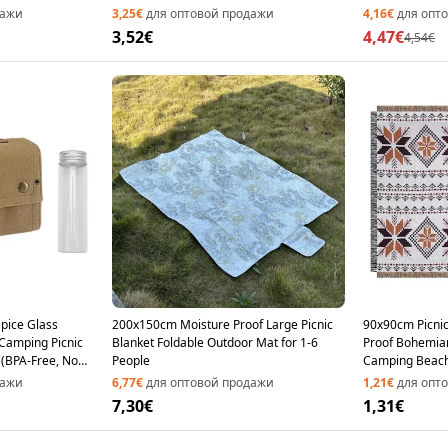
A
дажи
3,25€
для оптовой продажи
4,16€
для опт
3,52€
4,47€
4,54€
pice Glass
200x150cm Moisture Proof Large Picnic
90x90cm Picnic
 Camping Picnic
Blanket Foldable Outdoor Mat for 1-6
Proof Bohemia
 (BPA-Free, No
People
Camping Beach
дажи
6,77€
для оптовой продажи
1,21€
для опт
7,30€
1,31€