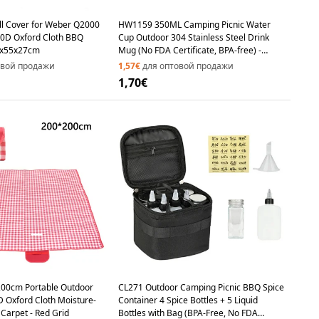
ll Cover for Weber Q2000
HW1159 350ML Camping Picnic Water
00D Oxford Cloth BBQ
Cup Outdoor 304 Stainless Steel Drink
0x55x27cm
Mug (No FDA Certificate, BPA-free) -
Black
овой продажи
1,57€
для оптовой продажи
1,70€
00cm Portable Outdoor
CL271 Outdoor Camping Picnic BBQ Spice
D Oxford Cloth Moisture-
Container 4 Spice Bottles + 5 Liquid
Carpet - Red Grid
Bottles with Bag (BPA-Free, No FDA