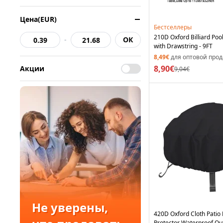
Цена(EUR)
Бестселлеры
210D Oxford Billiard Poo
-
ОК
with Drawstring - 9FT
8,49€
для оптовой про
8,90€
Акции
9,04€
Не уверены,
420D Oxford Cloth Patio F
Protector Waterproof Ou