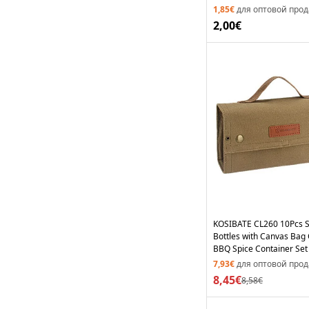
No FDA) - Green
1,85€
для оптовой про
2,00€
KOSIBATE CL260 10Pcs S
Bottles with Canvas Bag
BBQ Spice Container Set
FDA Certified) - Khaki
7,93€
для оптовой про
8,45€
8,58€