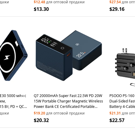
рядки PD 20 В
Аккумулятор Для Iphone 12/13
Charger US Plu
одажи
$12.48
для оптовой продажи
$27.54
для оп
Поддержка Серии 20 вт Быстрая
$13.30
$29.16
Зарядка - Зеленый
E30 5000 мАч с
Q7 20000mAh Super Fast 22.5W PD 20W
PSOOO PS-160
ем,
15W Portable Charger Magnetic Wireless
Dual-Sided Fas
5 Вт, PD + QC
Power Bank CE Certificated Portable
Battery 4-Cabl
Phone Charger for Laptop PC and Cell
Bank, US Plug -
одажи
$19.20
для оптовой продажи
$21.31
для оп
Phone - Blue
$20.32
$22.57