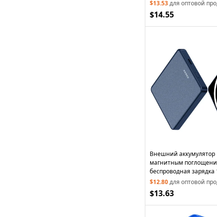
поддержкой быстрой за
$13.53
для оптовой пр
— зеленый
$14.55
Внешний аккумулятор 
магнитным поглощени
беспроводная зарядка 1
20 Вт, синий
$12.80
для оптовой пр
$13.63