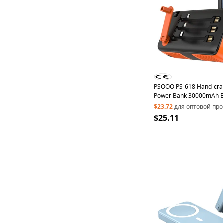
PSOOO PS-618 Hand-cra
Power Bank 30000mAh Ex
Pack Portable Charger w
$23.72
для оптовой пр
C+Lightning Cables - Bla
$25.11