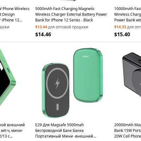
W Phone Wireless
5000mAh Fast Charging Magnetic
10000mAh Fast
t Design
Wireless Charger External Battery Power
Wireless Charg
 iPhone 12
Bank for iPhone 12 Series - Black
Power Bank wit
iPhone 12 Serie
одажи
$13.44
для оптовой продажи
$14.33
для оп
$14.46
$15.40
ной внешний
E29 Для Magsafe 5000mah
20000mAh Magn
 мА·ч, мини-
Беспроводной Банк Банка
Bank 15W Port
2/13 с
Портативный Мини -внешний
20W Cell Phone