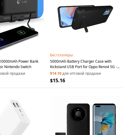
Бестселлеры
 10000mAh Power Bank
5000mAh Battery Charger Case with
for Nintendo Switch
Kickstand USB Port for Oppo Reno4 5G -
Black
товой продажи
$14.10
для оптовой продажи
$15.16