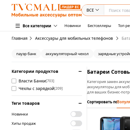
ВСЕ
Новинки
Бестселлеры
Топ ре
Все категории
Главная
Аксессуары для мобильных телефонов
Бат
пауэр банк
аккумуляторный чехол
зарядные устрой
Батареи Сотов
Категории продуктов
Власти Банки
[703]
Категория замен аккум
аккумуляторы для моб
Чехлы с зарядкой
[209]
для ваших бизнес-потр
Сортировать по:
Попул
Теги товаров
Новинки
Хиты продаж