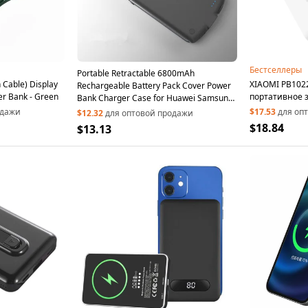
Бестселлеры
Portable Retractable 6800mAh
Cable) Display
XIAOMI PB10
Rechargeable Battery Pack Cover Power
er Bank - Green
портативное 
Bank Charger Case for Huawei Samsung
Xiaomi - Black/Type C
одажи
$17.53
для оп
$12.32
для оптовой продажи
$18.84
$13.13