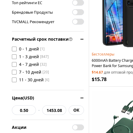
Топ рейтинги ЕС
Брендовые Продукты
TVCMALL Рекомендует
Расчетный срок поставки
0 - 1 дней
[1]
Бестселлеры
1 - 3 дней
[847]
6000mAh Battery Charg
4 - 7 дней
[32]
Power Bank for Samsung
Ultra
7 - 10 дней
[20]
$14.67
для оптовой пр
$15.78
11 - 30 дней
[6]
Цена(USD)
-
ОК
Акции