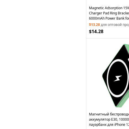
Magnetic Adsorption 15
Charger Pad Ring Bracke
6000mAh Power Bank for
Series - Black
$13.28
для оптовой пр
$14.28
Магнитный беспровод
аккумулятор E30, 10000
пауэрбанк для iPhone 1