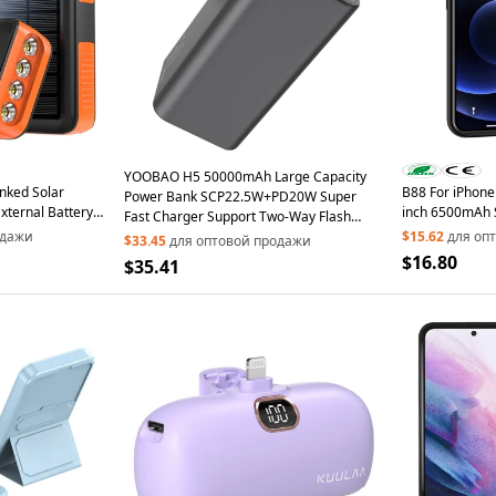
YOOBAO H5 50000mAh Large Capacity
nked Solar
B88 For iPhone 
Power Bank SCP22.5W+PD20W Super
ternal Battery
inch 6500mAh 
Fast Charger Support Two-Way Flash
ith Micro+Type-
Charging Case
одажи
Charging Portable External Battery Pack
$15.62
для оп
$33.45
для оптовой продажи
ck / Orange
Battery Compat
with LED Lighting - Black
$16.80
$35.41
Wireless Charg