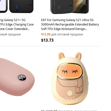
ng Galaxy S21+ 5G
E87 For Samsung Galaxy S21 Ultra 5G
TPU Edge Charging Case
5000mAh Rechargeable Extended Battery
one Cover Extended
Soft TPU Edge Kickstand Design
ckstand
Smartphone Charger Back Case
товой продажи
$12.89
для оптовой продажи
$13.73