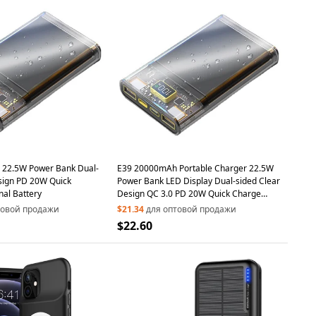
22.5W Power Bank Dual-
E39 20000mAh Portable Charger 22.5W
sign PD 20W Quick
Power Bank LED Display Dual-sided Clear
nal Battery
Design QC 3.0 PD 20W Quick Charge
Phone External Battery
товой продажи
$21.34
для оптовой продажи
$22.60