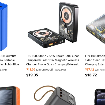
USB Outputs
T10 10000mAh 22.5W Power Bank Clear
E39 10000mAh 
nk Portable
Tempered Glass 15W Magnetic Wireless
sided Clear De
ashlight - Blue
Charger Phone Quick Charging External
Charging Exter
Battery Pack
одажи
$18.00
для оптовой продажи
$17.42
для оп
$19.35
$18.72