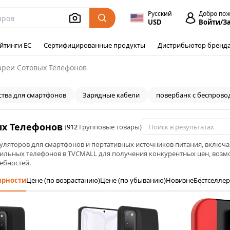
Русский
Добро по
USD
Войти/З
йтинги ЕС
Сертифицированные продукты
Дистрибьютор бренд
ареи Сотовых Телефонов
ства для смартфонов
Зарядные кабели
повербанк с беспрово
ых Телефонов
(
912
Групповые товары)
уляторов для смартфонов и портативных источников питания, включа
ильных телефонов в TVCMALL для получения конкурентных цен, возмо
ебностей.
ярности
Цене (по возрастанию)
Цене (по убыванию)
Новизне
Бестселле