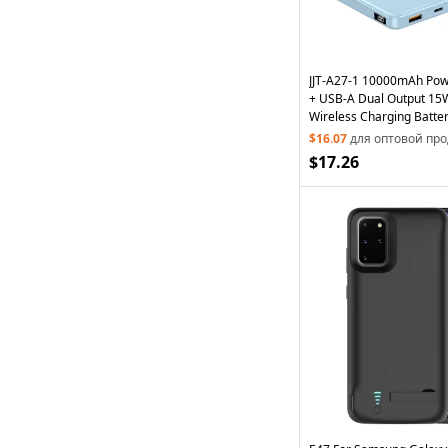
JJT-A27-1 10000mAh Pow
+ USB-A Dual Output 15
Wireless Charging Batte
(iSmartWare Solution) - 
$16.07
для оптовой пр
$17.26