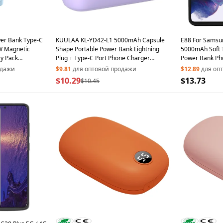
er Bank Type-C
KUULAA KL-YD42-L1 5000mAh Capsule
E88 For Samsu
W Magnetic
Shape Portable Power Bank Lightning
5000mAh Soft 
ry Pack
Plug + Type-C Port Phone Charger
Power Bank Ph
Lake Blue
External Battery - Purple
Battery with Ki
одажи
$9.81
для оптовой продажи
$12.89
для оп
$10.29
$13.73
$10.45