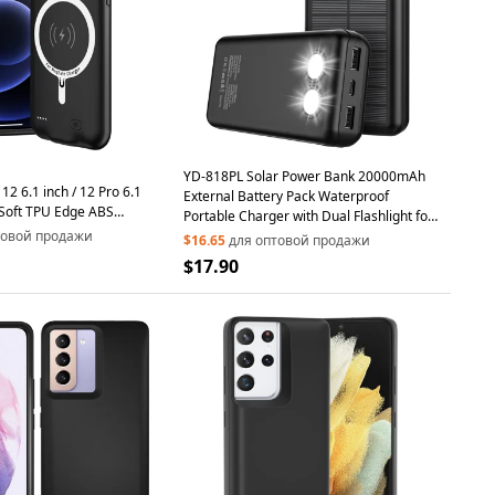
YD-818PL Solar Power Bank 20000mAh
12 6.1 inch / 12 Pro 6.1
External Battery Pack Waterproof
Soft TPU Edge ABS
Portable Charger with Dual Flashlight for
 Rechargeable Extended
товой продажи
Outdoor Camping Hiking
$16.65
для оптовой продажи
ible with MagSafe
$17.90
er (Support Audio)