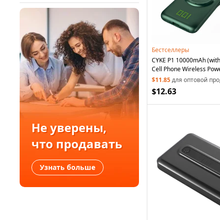
Бестселлеры
CYKE P1 10000mAh (with 
Cell Phone Wireless Pow
$11.85
для оптовой пр
$12.63
Не уверены,
что продавать
Узнать больше