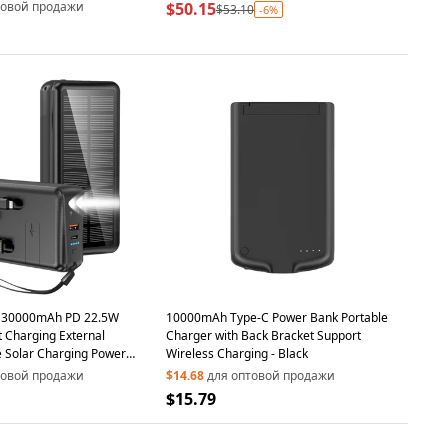
g - Black
товой продажи
$50.15
$53.10
-6%
 30000mAh PD 22.5W
10000mAh Type-C Power Bank Portable
t Charging External
Charger with Back Bracket Support
e Solar Charging Power
Wireless Charging - Black
 Black
товой продажи
$14.68
для оптовой продажи
$15.79