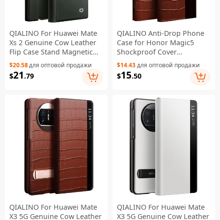
QIALINO For Huawei Mate
QIALINO Anti-Drop Phone
Xs 2 Genuine Cow Leather
Case for Honor Magic5
Flip Case Stand Magnetic
Shockproof Cover
Full Protection Phone Cover
Crocodile Texture Genuine
$20.58
для оптовой продажи
$14.43
для оптовой продажи
- Green
Cow Leather Phone Shell -
21
15
$
.79
$
.50
Brown
QIALINO For Huawei Mate
QIALINO For Huawei Mate
X3 5G Genuine Cow Leather
X3 5G Genuine Cow Leather