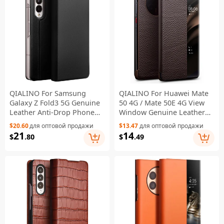
телефона с закалённым
стеклом — чёрный
QIALINO For Samsung
QIALINO For Huawei Mate
Galaxy Z Fold3 5G Genuine
50 4G / Mate 50E 4G View
Leather Anti-Drop Phone
Window Genuine Leather
Case Foldable Stand Card
Touch Slide Button Phone
$20.60
для оптовой продажи
$13.47
для оптовой продажи
Holder Full Protection
Case with Auto Wake /
21
14
$
.80
$
.49
Cover - Black
Sleep - Dark Brown