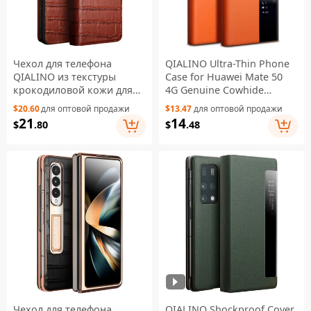
Чехол для телефона
QIALINO Ultra-Thin Phone
QIALINO из текстуры
Case for Huawei Mate 50
крокодиловой кожи для
4G Genuine Cowhide
Samsung Galaxy Z Fold4
Leather Cover Anti-Drop
$20.60
для оптовой продажи
$13.47
для оптовой продажи
5G, деловой стиль,
Shockproof Case with
21
14
$
.80
$
.48
противоударный чехол из
Smart View Window -
воловьей кожи -
Orange
коричневый
Чехол для телефона
QIALINO Shockproof Cover