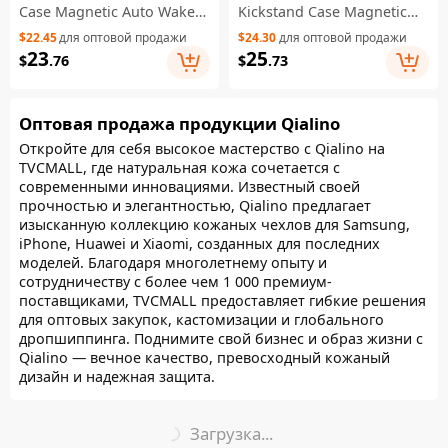
Case Magnetic Auto Wake /
Kickstand Case Magnetic
Sleep Anti-Drop Phone
Auto Wake / Sleep
$22.45
для оптовой продажи
$24.30
для оптовой продажи
Cover with Kickstand -
Shockproof Phone Cover -
23
25
$
.76
$
.73
Brown
White
Оптовая продажа продукции Qialino
Откройте для себя высокое мастерство с Qialino на
TVCMALL, где натуральная кожа сочетается с
современными инновациями. Известный своей
прочностью и элегантностью, Qialino предлагает
изысканную коллекцию кожаных чехлов для Samsung,
iPhone, Huawei и Xiaomi, созданных для последних
моделей. Благодаря многолетнему опыту и
сотрудничеству с более чем 1 000 премиум-
поставщиками, TVCMALL предоставляет гибкие решения
для оптовых закупок, кастомизации и глобального
дропшиппинга. Поднимите свой бизнес и образ жизни с
Qialino — вечное качество, превосходный кожаный
дизайн и надежная защита.
Загрузка...