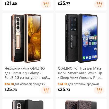
Flip Protective Cover with
Genuine Cowhide Leather
21
25
$
.80
$
.77
Pen Holder - Black
Phone Case - Black
Чехол-книжка QIALINO
QIALINO For Huawei Mate
для Samsung Galaxy Z
X2 5G Smart Auto Wake Up
Fold3 5G из натуральной
/ Sleep View Window Phone
кожи с текстурой
Case Genuine Cowhide
$24.30
для оптовой продажи
$24.30
для оптовой продажи
крокодила и
Leather Anti-drop Phone
25
25
$
.73
$
.73
поликарбоната с
Flip Cover with Hidden
подставкой,
Kickstand - Black
гальваническое
покрытие, чехол для