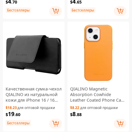
4
4
$
.70
$
.65
Бестселлеры
Бестселлеры
Качественная сумка-чехол
QIALINO Magnetic
QIALINO из натуральной
Absorption Cowhide
кожи для iPhone 16 / 16
Leather Coated Phone Case
Pro / 11 Pro Max 6,5-
Protector Magnetic
$18.23
для оптовой продажи
$8.22
для оптовой продажи
дюймов - Черная
Charging for iPhone 13
19
8
$
.60
$
.88
mini 5.4 inch - Orange
Бестселлеры