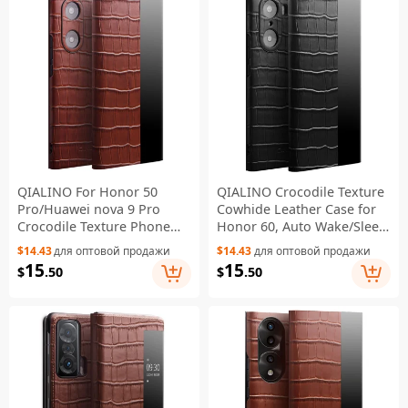
QIALINO For Honor 50
QIALINO Crocodile Texture
Pro/Huawei nova 9 Pro
Cowhide Leather Case for
Crocodile Texture Phone
Honor 60, Auto Wake/Sleep
Case Top Layer Cowhide
Phone Cover with View
$14.43
для оптовой продажи
$14.43
для оптовой продажи
Leather Cover with View
Window - Black
15
15
$
.50
$
.50
Window - Brown