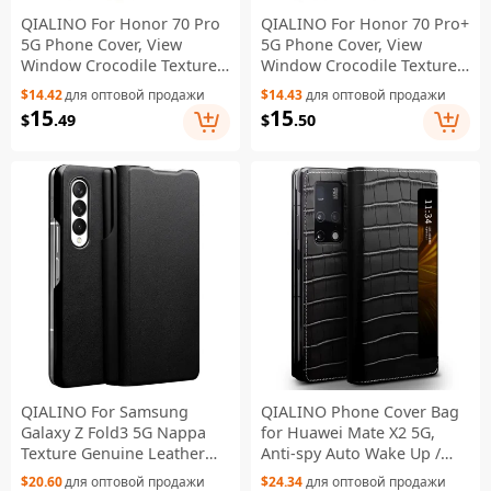
QIALINO For Honor 70 Pro
QIALINO For Honor 70 Pro+
5G Phone Cover, View
5G Phone Cover, View
Window Crocodile Texture
Window Crocodile Texture
Genuine Leather Full
Genuine Leather Bump
$14.42
для оптовой продажи
$14.43
для оптовой продажи
Coverage Folio Flip Auto
Proof Folio Flip Auto
15
15
$
.49
$
.50
Wake/Sleep Case - Brown
Wake/Sleep Case - Black
QIALINO For Samsung
QIALINO Phone Cover Bag
Galaxy Z Fold3 5G Nappa
for Huawei Mate X2 5G,
Texture Genuine Leather
Anti-spy Auto Wake Up /
Anti-Drop Phone Case Folio
Sleep View Window
$20.60
для оптовой продажи
$24.34
для оптовой продажи