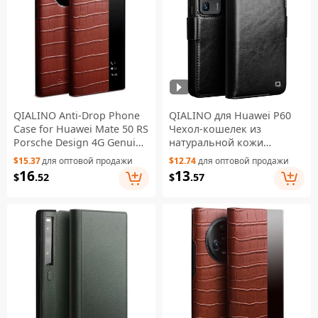
QIALINO Anti-Drop Phone
QIALINO для Huawei P60
Case for Huawei Mate 50 RS
Чехол-кошелек из
Porsche Design 4G Genuine
натуральной кожи
Cow Leather PC Cover -
коровы, подставка,
$15.37
для оптовой продажи
$12.74
для оптовой продажи
Brown
ударопрочный, книжка-
16
13
$
.52
$
.57
чехол - черный