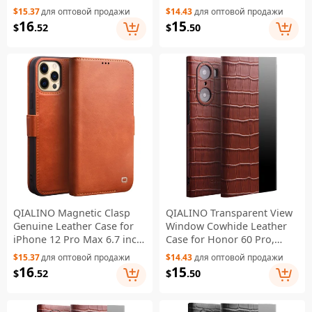
Wallet Phone Case Stand
nova 9, Crocodile Texture
$15.37
для оптовой продажи
$14.43
для оптовой продажи
Cover - Brown
View Window Protective
16
15
$
.52
$
.50
Cover - Black
QIALINO Magnetic Clasp
QIALINO Transparent View
Genuine Leather Case for
Window Cowhide Leather
iPhone 12 Pro Max 6.7 inch,
Case for Honor 60 Pro,
Wallet Viewing Stand
Crocodile Texture Phone
$15.37
для оптовой продажи
$14.43
для оптовой продажи
Phone Shell - Brown
Cover - Brown
16
15
$
.52
$
.50