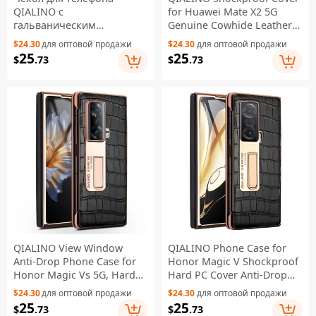
QIALINO с
for Huawei Mate X2 5G
гальваническим
Genuine Cowhide Leather
покрытием для Samsung
Phone Case Anti-Fall Phone
$24.30
для оптовой продажи
$24.30
для оптовой продажи
Galaxy Z Fold4 5G, жесткий
Case with View Window -
25
25
$
.73
$
.73
поликарбонатный чехол с
Green
окошком для просмотра,
чехол с закаленным
стеклом - черный
QIALINO View Window
QIALINO Phone Case for
Anti-Drop Phone Case for
Honor Magic V Shockproof
Honor Magic Vs 5G, Hard
Hard PC Cover Anti-Drop
PC + Genuine Leather
View Window Phone Case
$24.30
для оптовой продажи
$24.30
для оптовой продажи
Phone Cover Kickstand with
with Kickstand - Black
25
25
$
.73
$
.73
Tempered Glass Film - Black