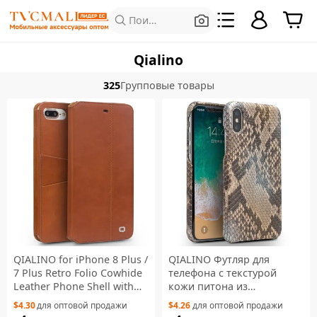
Поиск продуктов
Qialino
325
Групповые товары
QIALINO for iPhone 8 Plus /
QIALINO Футляр для
7 Plus Retro Folio Cowhide
телефона с текстурой
Leather Phone Shell with
кожи питона из
Card Slots - Brown
натуральной кожи для
$4.30
для оптовой продажи
$4.26
для оптовой продажи
iPhone X