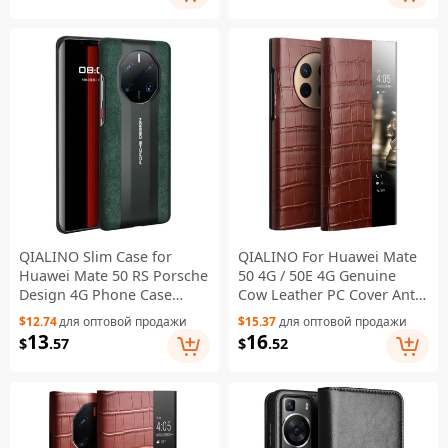
QIALINO Slim Case for
QIALINO For Huawei Mate
Huawei Mate 50 RS Porsche
50 4G / 50E 4G Genuine
Design 4G Phone Case
Cow Leather PC Cover Anti-
Hard PC Protective Cover
Drop Phone Case - Brown
$12.74
для оптовой продажи
$15.37
для оптовой продажи
for Men
13
16
$
.57
$
.52