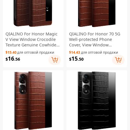
QIALINO For Honor Magic
QIALINO For Honor 70 5G
V View Window Crocodile
Well-protected Phone
Texture Genuine Cowhide
Cover, View Window
Leather Stand Case Phone
Crocodile Texture Genuine
$15.40
для оптовой продажи
$14.43
для оптовой продажи
Shell with Auto Wake/Sleep
Leather Folio Flip Auto
16
15
$
.56
$
.50
- Brown
Wake/Sleep Case - Brown