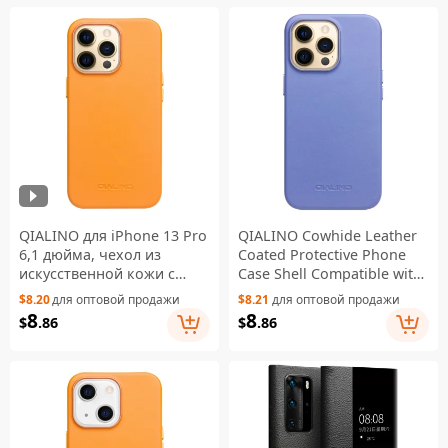
QIALINO для iPhone 13 Pro
QIALINO Cowhide Leather
6,1 дюйма, чехол из
Coated Protective Phone
искусственной кожи с
Case Shell Compatible with
покрытием из
MagSafe Charging for
$8.20
для оптовой продажи
$8.21
для оптовой продажи
поликарбоната,
iPhone 13 Pro Max 6.7 inch
8
8
$
.86
$
.86
магнитный чехол,
- Blue
совместимый с MagSafe,
зарядка — оранжевый