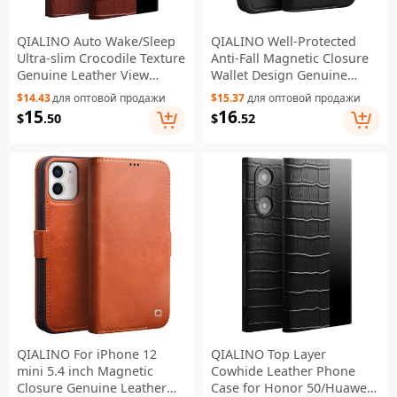
QIALINO Auto Wake/Sleep
QIALINO Well-Protected
Ultra-slim Crocodile Texture
Anti-Fall Magnetic Closure
Genuine Leather View
Wallet Design Genuine
Window Phone Case Shell
Leather Cell Phone Case for
$14.43
для оптовой продажи
$15.37
для оптовой продажи
for Huawei P50 - Brown
iPhone 13 mini 5.4 inch -
15
16
$
.50
$
.52
Black
QIALINO For iPhone 12
QIALINO Top Layer
mini 5.4 inch Magnetic
Cowhide Leather Phone
Closure Genuine Leather
Case for Honor 50/Huawei