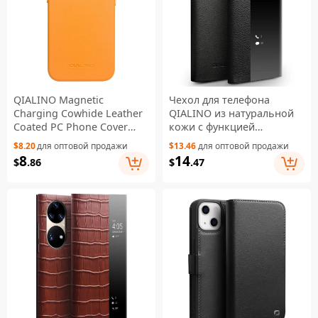
QIALINO Magnetic
Чехол для телефона
Charging Cowhide Leather
QIALINO из натуральной
Coated PC Phone Cover
кожи с функцией
Shell for iPhone 13 6.1 inch
автоматического
$8.20
для оптовой продажи
$13.46
для оптовой продажи
- Orange
пробуждения/сна,
8
14
$
.86
$
.47
ультратонкий, с окошком
для просмотра, для
Huawei P40, черный