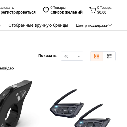
жаловать
0 Товары
0 Товары
арегистрироваться
Список желаний
$0.00
Отобранные вручную бренды
а
Центр поддержки
Показать:
40
ры
Видео