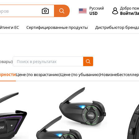
Русский
Добро по
USD
Войти/З
йтинги ЕС
Сертифицированные продукты
Дистрибьютор бренд
овары)
ярности
Цене (по возрастанию)
Цене (по убыванию)
Новизне
Бестселле