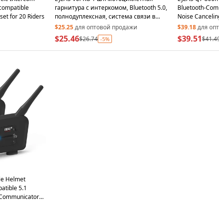
compatible
гарнитура с интеркомом, Bluetooth 5.0,
Bluetooth-Com
et for 20 Riders
полнодуплексная, система связи в
Noise Canceling
шлеме для реального времени
$25.25
для оптовой продажи
$39.18
для оп
общения при езде
$25.46
$39.51
$26.74
$41.4
-5%
le Helmet
atible 5.1
 Communicator