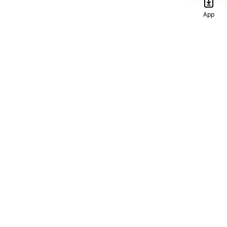
App
 нами
йтесь к нашему рассылочному списку!