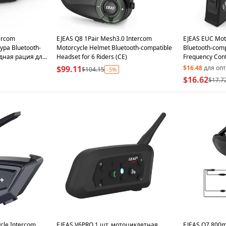
ercom
EJEAS Q8 1Pair Mesh3.0 Intercom
EJEAS EUC Mot
ра Bluetooth-
Motorcycle Helmet Bluetooth-compatible
Bluetooth-compa
дная рация для
Headset for 6 Riders (CE)
Frequency Cont
Switching
$99.11
$16.48
для оп
$104.15
-5%
$16.62
$17.7
cle Intercom
EJEAS V6PRO 1 шт. мотоциклетная
EJEAS Q7 800m