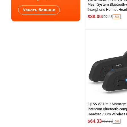
Mesh System Bluetooth-
Узнать больше
Interphone Helmet Heads
$88.00
$92.48
-5%
EJEAS V7 1Pair Motorcyc
Intercom Bluetooth-comp
Headset 700m Wireless
for 7 Riders
$64.33
$67.60
-5%