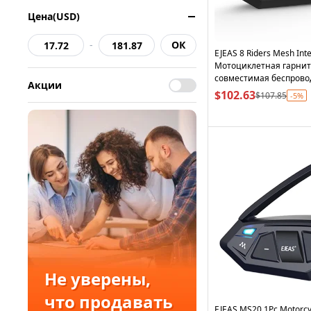
Цена(USD)
-
ОК
EJEAS 8 Riders Mesh Int
Мотоциклетная гарниту
совместимая беспрово
Акции
шлема
$102.63
$107.85
-5%
Не уверены,
что продавать
EJEAS MS20 1Pc Motorcy