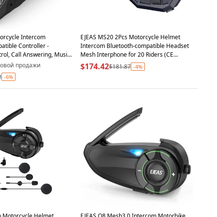
orcycle Intercom
EJEAS MS20 2Pcs Motorcycle Helmet
tible Controller -
Intercom Bluetooth-compatible Headset
rol, Call Answering, Music
Mesh Interphone for 20 Riders (CE
Certified)
товой продажи
$174.42
$181.87
-4%
2
-6%
 Motorcycle Helmet
EJEAS Q8 Mesh3.0 Intercom Motorbike