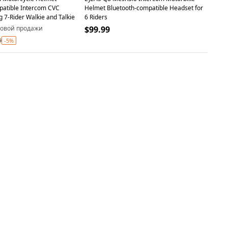
patible Intercom CVC
Helmet Bluetooth-compatible Headset for
 7-Rider Walkie and Talkie
6 Riders
товой продажи
$99.99
9
-5%