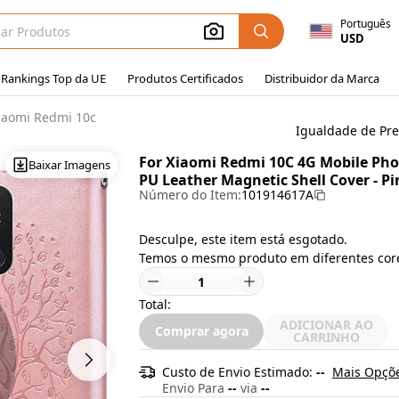
Português
USD
Rankings Top da UE
Produtos Certificados
Distribuidor da Marca
iaomi Redmi 10c
Igualdade de Pr
For Xiaomi Redmi 10C 4G Mobile Pho
Baixar Imagens
PU Leather Magnetic Shell Cover - Pi
Número do Item:
101914617A
Desculpe, este item está esgotado.
Temos o mesmo produto em diferentes cor
Total:
ADICIONAR AO
Comprar agora
CARRINHO
Custo de Envio Estimado:
--
Mais Opçõe
Envio Para
--
via
--