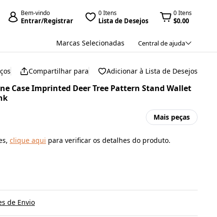
Bem-vindo
0 Itens
0 Itens
Entrar/Registrar
Lista de Desejos
$0.00
Marcas Selecionadas
Central de ajuda
eços
Compartilhar para
Adicionar à Lista de Desejos
ne Case Imprinted Deer Tree Pattern Stand Wallet
nk
Mais peças
es,
clique aqui
para verificar os detalhes do produto.
s de Envio