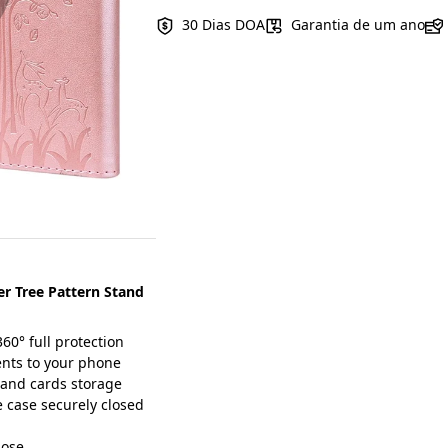
30 Dias DOA
Garantia de um ano
r Tree Pattern Stand
60° full protection
ents to your phone
 and cards storage
 case securely closed
lose