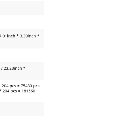
7.01inch * 3.39inch *
/ 23.23inch *
* 204 pcs = 75480 pcs
* 204 pcs = 181560