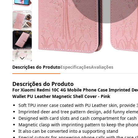
Descrições do Produto
Especificações
Avaliações
Descrições do Produto
For Xiaomi Redmi 10C 4G Mobile Phone Case Imprinted Dee
Wallet PU Leather Magnetic Shell Cover - Pink
Soft TPU inner case coated with PU Leather skin, provide 3
Imprinted deer and tree pattern design, add funny elem
Designed with card slots and cash compartment for cash
Magnetic clasp with imprinting pattern to keep the phone
It also can be converted into a supporting stand
Special cutouts for answering phone calls with the case c