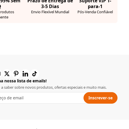
· 95% Sem
Prazo de Entrega de
Suporte VIP 1-
Q
3-5 Dias
para-1
Produtos
Envio Flexível Mundial
Pós-Venda Confiável
ente
a nossa lista de emails!
o a saber sobre novos produtos, ofertas especiais e muito mais.
Inscrever-se