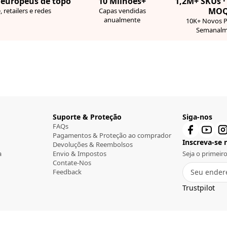
 europeus de topo
10 Milhões+
1,2M+ SKUs 
MO
, retailers e redes
Capas vendidas
anualmente
10K+ Novos 
Semanalm
Suporte & Proteção
Siga-nos
FAQs
Pagamentos & Proteção ao comprador
Inscreva-se n
Devoluções & Reembolsos
a
Envio & Impostos
Seja o primeir
Contate-Nos
Feedback
Trustpilot