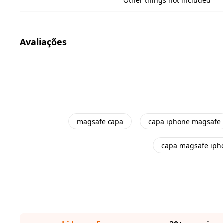
Other things not included
Avaliações
magsafe capa
capa iphone magsafe
capa magsafe iph