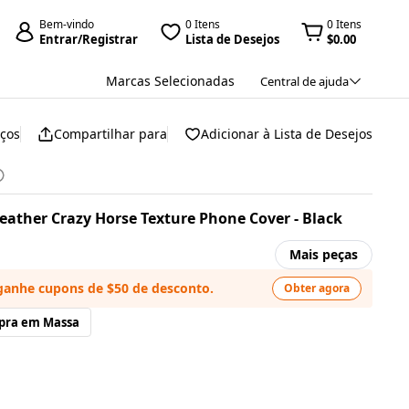
Bem-vindo
0 Itens
0 Itens
Entrar/Registrar
Lista de Desejos
$0.00
Marcas Selecionadas
Central de ajuda
eços
Compartilhar para
Adicionar à Lista de Desejos
 Leather Crazy Horse Texture Phone Cover - Black
Mais peças
ganhe cupons de $50 de desconto.
Obter agora
pra em Massa