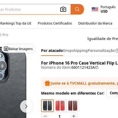
Português
USD
Rankings Top da UE
Produtos Certificados
Distribuidor da Marca
6 Pro
Igualdade de Pr
Baixar Imagens
Por atacado
Dropshipping
Personalização
For iPhone 16 Pro Case Vertical Flip
Número do Item:
6601121423A
Junte-se à TVCMALL gratuitamente, 
Mesmo modelo em diferentes Cor:
Com