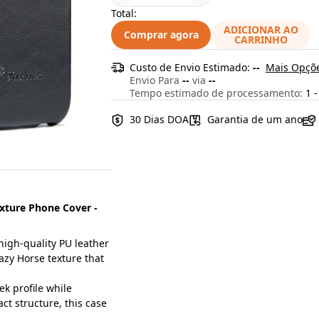
Total:
ADICIONAR AO
Comprar agora
CARRINHO
Custo de Envio Estimado:
--
Mais Opçõe
Envio Para
--
via
--
Tempo estimado de processamento:
1 -
30 Dias DOA
Garantia de um ano
exture Phone Cover -
high-quality PU leather
azy Horse texture that
ek profile while
t structure, this case