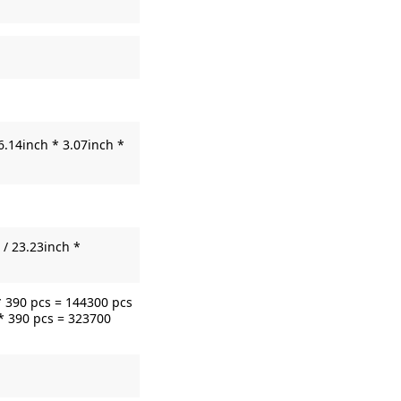
6.14inch * 3.07inch *
/ 23.23inch *
* 390 pcs = 144300 pcs
* 390 pcs = 323700