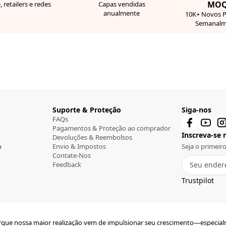
MO
, retailers e redes
Capas vendidas
anualmente
10K+ Novos 
Semanalm
Suporte & Proteção
Siga-nos
FAQs
Pagamentos & Proteção ao comprador
Inscreva-se n
Devoluções & Reembolsos
a
Envio & Impostos
Seja o primeir
Contate-Nos
Feedback
Trustpilot
porque nossa maior realização vem de impulsionar seu crescimento—especia