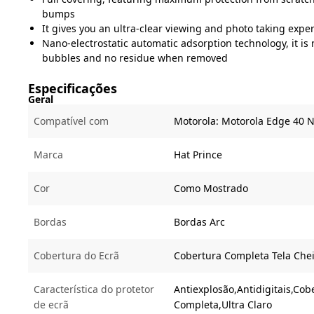
bumps
It gives you an ultra-clear viewing and photo taking expe
Nano-electrostatic automatic adsorption technology, it is n
bubbles and no residue when removed
Especificações
Geral
Compatível com
Motorola:
Motorola Edge 40 
Marca
Hat Prince
Cor
Como Mostrado
Bordas
Bordas Arc
Cobertura do Ecrã
Cobertura Completa Tela Che
Característica do protetor
Antiexplosão,Antidigitais,Co
de ecrã
Completa,Ultra Claro