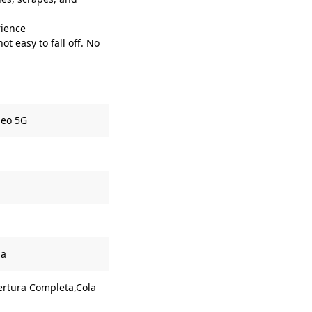
rience
ot easy to fall off. No
Neo 5G
ia
bertura Completa,Cola