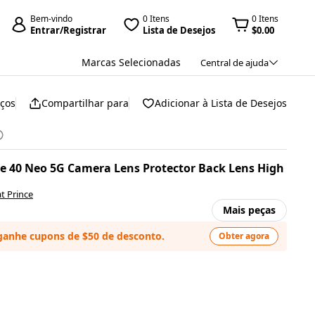
Bem-vindo
0 Itens
0 Itens
Entrar/Registrar
Lista de Desejos
$0.00
Marcas Selecionadas
Central de ajuda
eços
Compartilhar para
Adicionar à Lista de Desejos
e 40 Neo 5G Camera Lens Protector Back Lens High
t Prince
Mais peças
ganhe cupons de $50 de desconto.
Obter agora