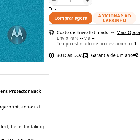
Total:
ADICIONAR AO
Comprar agora
CARRINHO
Custo de Envio Estimado:
--
Mais Opçõe
Envio Para
--
via
--
Tempo estimado de processamento:
1 -
30 Dias DOA
Garantia de um ano
ens Protector Back
ngerprint, anti-dust
fect, helps for taking
hes, scrapes, and