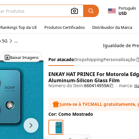
Português
USD
Rankings Top da UE
Produtos Certificados
Distribuidor da Marca
o 5G
Protetores de ecrã Motorola Edge 40 Neo 5G
Igualdade de Pr
Baixar Imagens
Por atacado
Dropshipping
Personalização
ENKAY HAT PRINCE For Motorola Edg
Aluminum-Silicon Glass Film
Número do Item:
660414959A
marca:
Ha
Junte-se à TVCMALL gratuitamente, 
Cor: Como Mostrado