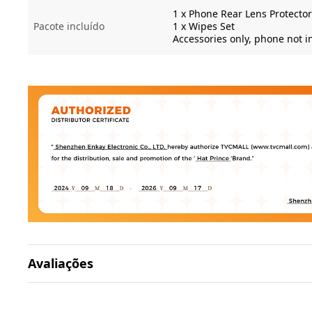
1 x Phone Rear Lens Protector
Pacote incluído
1 x Wipes Set
Accessories only, phone not 
Avaliações