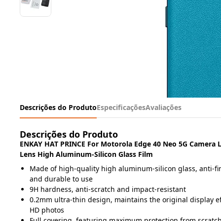
Descrições do Produto
Especificações
Avaliações
Descrições do Produto
ENKAY HAT PRINCE For Motorola Edge 40 Neo 5G Camera L
Lens High Aluminum-Silicon Glass Film
Made of high-quality high aluminum-silicon glass, anti-fi
and durable to use
9H hardness, anti-scratch and impact-resistant
0.2mm ultra-thin design, maintains the original display ef
HD photos
Full covering, featuring maximum protection from scratc