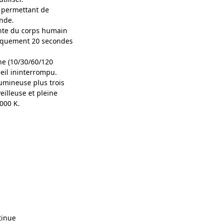
permettant de
nde.
nte du corps humain
tiquement 20 secondes
e (10/30/60/120
eil ininterrompu.
umineuse plus trois
eilleuse et pleine
000 K.
tinue