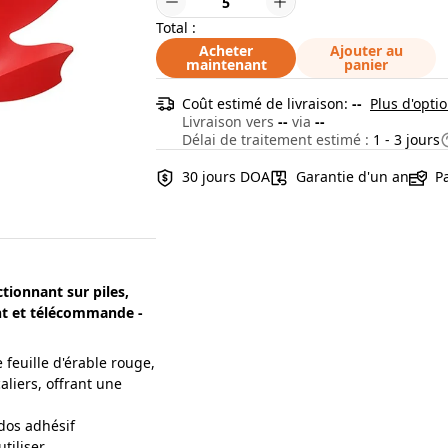
Total :
Acheter
Ajouter au
maintenant
panier
Coût estimé de livraison:
--
Plus d'optio
Livraison vers
--
via
--
Délai de traitement estimé :
1 - 3 jours
30 jours DOA
Garantie d'un an
P
tionnant sur piles,
t et télécommande -
feuille d'érable rouge,
aliers, offrant une
dos adhésif
tiliser.