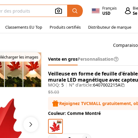
Français
Bi
USD
Se
Classements EU Top
Produits certifiés
Distributeur de marque
Comparaiso
élécharger les images
Vente en gros
Personnalisation
Veilleuse en forme de feuille d'érab
murale LED magnétique avec capte
MOQ:
5
N° d'article:
6407002215A
$5.03
Rejoignez TVCMALL gratuitement, ob
Couleur: Comme Montré