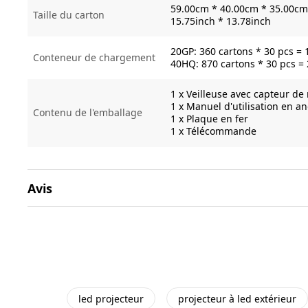
59.00cm * 40.00cm * 35.00cm 
Taille du carton
15.75inch * 13.78inch
20GP: 360 cartons * 30 pcs = 
Conteneur de chargement
40HQ: 870 cartons * 30 pcs =
1 x Veilleuse avec capteur d
1 x Manuel d'utilisation en an
Contenu de l'emballage
1 x Plaque en fer
1 x Télécommande
Avis
led projecteur
projecteur à led extérieur