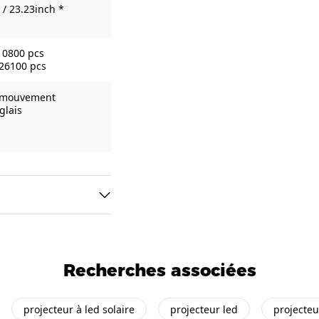
/ 23.23inch *
10800 pcs
 26100 pcs
e mouvement
glais
Recherches associées
projecteur à led solaire
projecteur led
projecteu