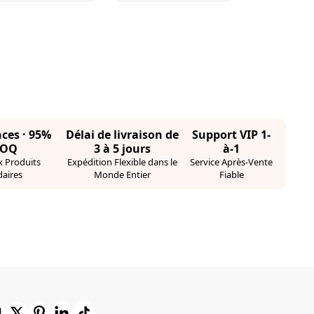
nces · 95%
Délai de livraison de
Support VIP 1-
MOQ
3 à 5 jours
à-1
 Produits
Expédition Flexible dans le
Service Après-Vente
aires
Monde Entier
Fiable