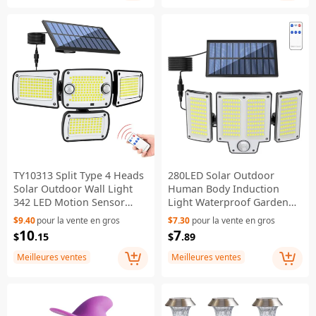
TY10313 Split Type 4 Heads
280LED Solar Outdoor
Solar Outdoor Wall Light
Human Body Induction
342 LED Motion Sensor
Light Waterproof Garden
Lamp for Garden Yard
Yard Street Lamp
$9.40
pour la vente en gros
$7.30
pour la vente en gros
Pathway
10
7
$
.15
$
.89
Meilleures ventes
Meilleures ventes