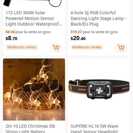
172 LED 300W Solar
6-hole DJ RGB Colorful
Powered Motion Sensor
Dancing Light Stage Lamp -
Light Outdoor Waterproof
Black/EU Plug
Smart Charging Wall Lamp
$8.06
pour la vente en gros
$19.27
pour la vente en gros
8
20
$
.70
$
.40
Meilleures ventes
Meilleures ventes
2m 10 LED Christmas Elk
SUPFIRE HL16 5W Wave
String Light Battery
Hand Sensor Headlight