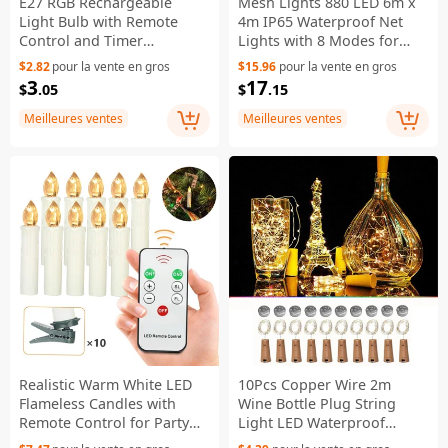
E27 RGB Rechargeable
Mesh Lights 880 LED 6m x
Light Bulb with Remote
4m IP65 Waterproof Net
Control and Timer
Lights with 8 Modes for
Dimmable Touch Control
Christmas New Year -
$2.82
pour la vente en gros
$15.96
pour la vente en gros
2700 - 6500K
Yellow / EU Plug
3
17
$
.05
$
.15
Meilleures ventes
Meilleures ventes
Realistic Warm White LED
10Pcs Copper Wire 2m
Flameless Candles with
Wine Bottle Plug String
Remote Control for Party
Light LED Waterproof
Decoration - 10 PCS / Ivory
Festival Lighting Decor with