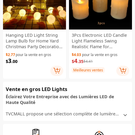
Hanging LED Light String
3Pcs Electronic LED Candle
Lamp Bulb for Home Yard
Light Flameless Swing
Christmas Party Decoration
Realistic Flame for
- Warm White//3 meters
Halloween Christmas
$2.77
pour la vente en gros
$4.03
pour la vente en gros
with 20 lights
Garden
3
4
$
.00
$
.35
$4.41
Meilleures ventes
Vente en gros LED Lights
Éclairez Votre Entreprise avec des Lumières LED de
Haute Qualité
TVCMALL propose une sélection complète de lumières
LED conçues pour répondre aux besoins des
consommateurs modernes. Des options décoratives
aux solutions d'éclairage pratiques, nos lumières LED