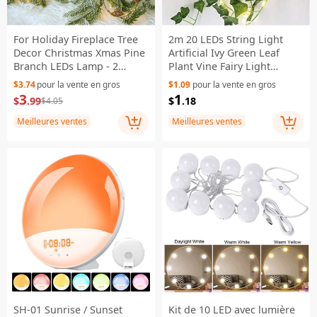
For Holiday Fireplace Tree
2m 20 LEDs String Light
Decor Christmas Xmas Pine
Artificial Ivy Green Leaf
Branch LEDs Lamp - 2
Plant Vine Fairy Light
Meters 20 Lights
Garden Yard Home Patio
$3.74
pour la vente en gros
$1.09
pour la vente en gros
Decor - Creeper
3
1
$
.99
$
.18
$4.05
Meilleures ventes
Meilleures ventes
SH-01 Sunrise / Sunset
Kit de 10 LED avec lumière