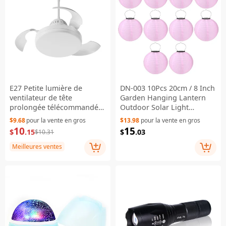
E27 Petite lumière de
DN-003 10Pcs 20cm / 8 Inch
ventilateur de tête
Garden Hanging Lantern
prolongée télécommandée
Outdoor Solar Light
3 vitesses réglables,
Pathway Decor - Pink
$9.68
pour la vente en gros
$13.98
pour la vente en gros
lumière de ventilateur de
10
15
$
.15
$
.03
$10.31
plafond invisible
Meilleures ventes