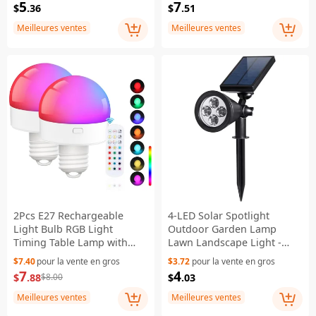
5
7
$
.36
$
.51
Terrasse
Wedding
Meilleures ventes
Meilleures ventes
2Pcs E27 Rechargeable
4-LED Solar Spotlight
Light Bulb RGB Light
Outdoor Garden Lamp
Timing Table Lamp with
Lawn Landscape Light -
Remote Control
White
$7.40
pour la vente en gros
$3.72
pour la vente en gros
7
4
$
.88
$
.03
$8.00
Meilleures ventes
Meilleures ventes