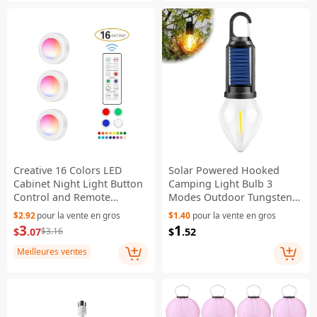
Creative 16 Colors LED
Solar Powered Hooked
Cabinet Night Light Button
Camping Light Bulb 3
Control and Remote
Modes Outdoor Tungsten
Control [3 Night Light + 1
Tent Lamp - Heart Shape
$2.92
pour la vente en gros
$1.40
pour la vente en gros
Remote Control]
3
1
$
.07
$
.52
$3.16
Meilleures ventes