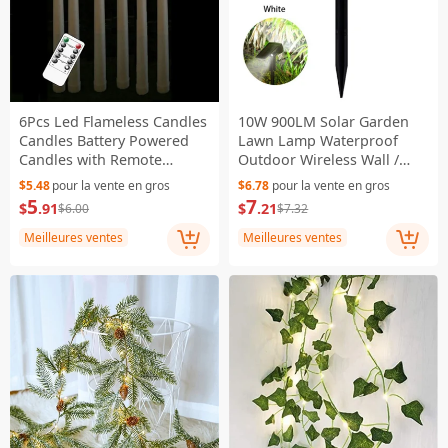
6Pcs Led Flameless Candles
10W 900LM Solar Garden
Candles Battery Powered
Lawn Lamp Waterproof
Candles with Remote
Outdoor Wireless Wall /
Control - A/Yellow Light
Ground Mounted Light -
$5.48
pour la vente en gros
$6.78
pour la vente en gros
White
5
7
$
.91
$
.21
$6.00
$7.32
Meilleures ventes
Meilleures ventes