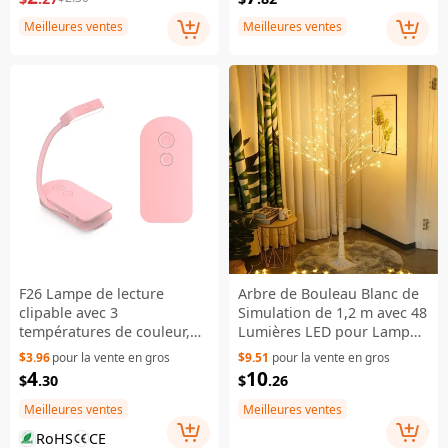
Bathroom Bedroom Kitchen
- Brown
Meilleures ventes
Meilleures ventes
F26 Lampe de lecture
Arbre de Bouleau Blanc de
clipable avec 3
Simulation de 1,2 m avec 48
températures de couleur,
Lumières LED pour Lampe
mini lampe de bureau LED
de Noël Maison Jardin
$3.96
pour la vente en gros
$9.51
pour la vente en gros
pour étudiants - Rose
Paysage Prise UE
4
10
$
.30
$
.26
Meilleures ventes
Meilleures ventes
RoHS
CE