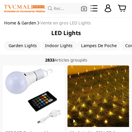
Rechercher des produits
Home & Garden
Vente en gros LED Lights
LED Lights
Garden Lights
Indoor Lights
Lampes De Poche
Con
2833
Articles groupés