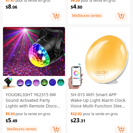
$7.47
pour la vente en gros
$4.39
pour la vente en gros
10Pcs Extra Batteries -
8
4
$
.06
$
.80
Warm White
Meilleures ventes
YOUOKLIGHT YK2315 6W
SH-01S WiFi Smart APP
Sound Activated Party
Wake-Up Light Alarm Clock
Lights with Remote Disco
Voice Multi-Function Sleep
Ball Strobe Light for Home
Colorful Night Light
$5.03
pour la vente en gros
$22.02
pour la vente en gros
Room Dance - EU Plug
Supports Alexa / Google
5
23
$
.49
$
.31
Home - Japanese Plug
Meilleures ventes