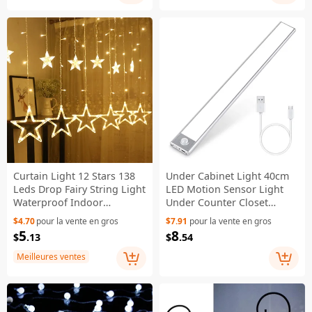
Curtain Light 12 Stars 138
Under Cabinet Light 40cm
Leds Drop Fairy String Light
LED Motion Sensor Light
Waterproof Indoor
Under Counter Closet
Outdoor 8 Modes
Lighting USB Rechargeable
$4.70
pour la vente en gros
$7.91
pour la vente en gros
Decorative Lamp - Warm
Battery - White Light
5
8
$
.13
$
.54
White Light
Meilleures ventes