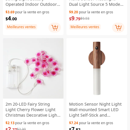
Operated Indoor Outdoor
Dual Light Source 5 Modes
Holiday Decor
Headlamp Flashlight with
$3.69
pour la vente en gros
$9.20
pour la vente en gros
COB
4
9
$
.00
$
.79
$9.93
Meilleures ventes
Meilleures ventes
2m 20-LED Fairy String
Motion Sensor Night Light
Light Cherry Flower Light
Wall-mounted Smart LED
Christmas Decorative Light
Light Self-Stick and
- Pink/2 meters 20 lights
Magnetic Closet Lights Stair
$2.13
pour la vente en gros
$7.24
pour la vente en gros
Lights for Hallway
2
7
$
.27
$
.82
$2.30