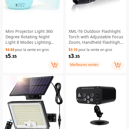
Mini Projector Light 360
XML-T6 Outdoor Flashlight
Degree Rotating Night
Torch with Adjustable Focus
Light 8 Modes Lighting
Zoom, Handheld Flashlight
Lamp with Star & Moon
Bright 900 Lumens Pocket
$4.89
pour la vente en gros
$3.10
pour la vente en gros
Pattern - Blue
Torch
5
3
$
.35
$
.35
Meilleures ventes