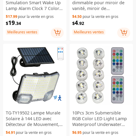
Simulation Smart Wake Up
dimmable pour miroir de
Lamp Alarm Clock 7 Color
vanité, miroir de
Atmosphere Lamp with FM
maquillage avec USB
$17.99
pour la vente en gros
$4.50
pour la vente en gros
Function - EU Plug
19
4
$
.34
$
.92
Meilleures ventes
Meilleures ventes
TG-TY19502 Lampe Murale
10Pcs 3cm Submersible
Solaire à 144 LED avec
RGB Color LED Light Lamp
Détecteur de Mouvement, 3
Waterproof Underwater
Modes, Télécommande,
Light with 2 Remote
$4.91
pour la vente en gros
$6.95
pour la vente en gros
Étanche, Idéale pour Jardin,
Controls for Vase Fishtank