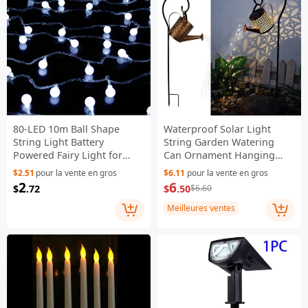
80-LED 10m Ball Shape
Waterproof Solar Light
String Light Battery
String Garden Watering
Powered Fairy Light for
Can Ornament Hanging
Home Party Festival - White
Lamp with Stand for Lawn
$2.51
pour la vente en gros
$6.11
pour la vente en gros
Path - Kettle Light with G-
2
6
$
.72
$
.50
$6.60
shape Stand
Meilleures ventes