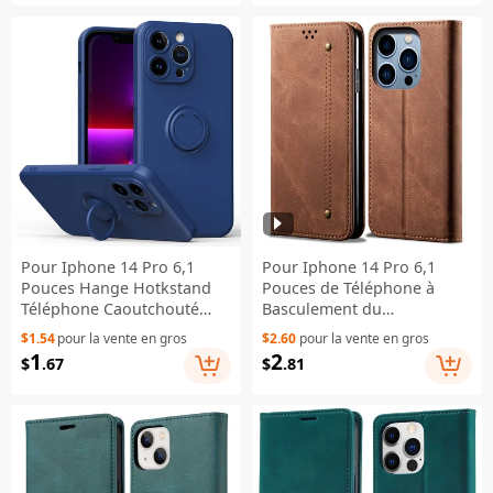
Brun
Charge de la Charge Sans
Fil - Violet
Pour Iphone 14 Pro 6,1
Pour Iphone 14 Pro 6,1
Pouces Hange Hotkstand
Pouces de Téléphone à
Téléphone Caoutchouté
Basculement du
TPU Case de Voiture
Portefeuille Représentant
$1.54
pour la vente en gros
$2.60
pour la vente en gros
Couvercle de Protection de
un Jean Résistant Aux Jeans
1
2
$
.67
$
.81
Feuille en Métaux - Bleu
Texture de Tissu pu Leather
Téléphone Mobile
Téléphone Mobile - Café