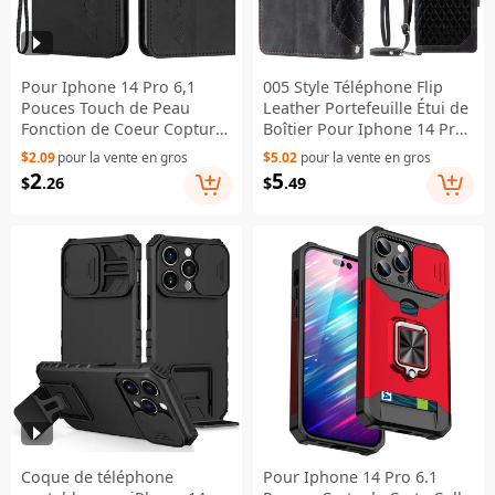
Pour Iphone 14 Pro 6,1
005 Style Téléphone Flip
Pouces Touch de Peau
Leather Portefeuille Étui de
Fonction de Coeur Copture
Boîtier Pour Iphone 14 Pro
de Coeur PU Imprimé PU
6,1 Pouces, Support de
$2.09
pour la vente en gros
$5.02
pour la vente en gros
Téléle - le Noir
Carte Rosture Texture de
2
5
$
.26
$
.49
Poche Zipper Pocket
Protectrice Couverture de
Téléphone Portable Anti-
dépôt Avec Bracelet - le
Noir
Coque de téléphone
Pour Iphone 14 Pro 6.1