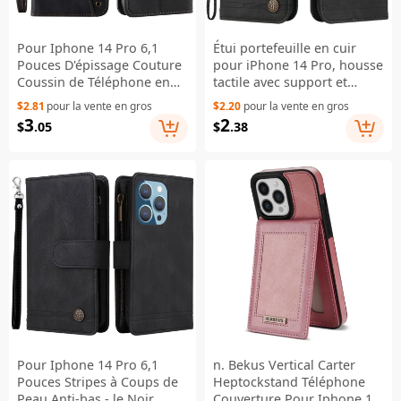
Pour Iphone 14 Pro 6,1
Étui portefeuille en cuir
Pouces D'épissage Couture
pour iPhone 14 Pro, housse
Coussin de Téléphone en
tactile avec support et
Cuir Pu-touch Stand Folio
sangle - Noir
$2.81
pour la vente en gros
$2.20
pour la vente en gros
Flip Anti-drop Couvercle - le
3
2
$
.05
$
.38
Noir
Pour Iphone 14 Pro 6,1
n. Bekus Vertical Carter
Pouces Stripes à Coups de
Heptockstand Téléphone
Peau Anti-bas - le Noir
Couverture Pour Iphone 14