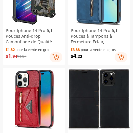
Pour Iphone 14 Pro 6,1
Pour Iphone 14 Pro 6,1
Pouces Anti-drop
Pouces à Tampons à
Camouflage de Qualité
Fermeture Éclair,
Militaire Camouflage
Portefeuille de Téléphone
$1.82
pour la vente en gros
$3.88
pour la vente en gros
Téléphone PC + TPU
de Poche pu en Cuir en
1
4
$
.94
$
.22
$1.97
Couverture de Téléphone
Cuir TPU TPU Téléphone de
Portable Résistant Aux
Reprise du Support - Bleu
Rayures - Armée Verte