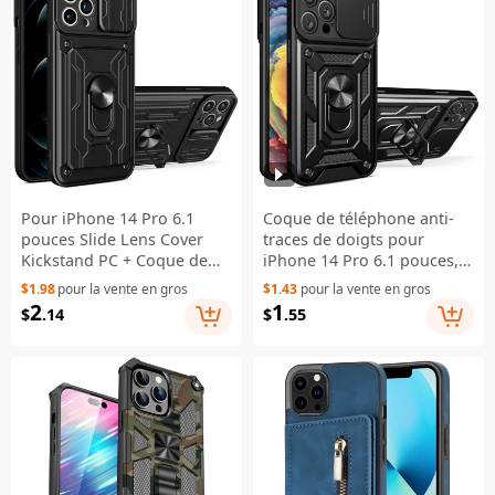
Pour iPhone 14 Pro 6.1
Coque de téléphone anti-
pouces Slide Lens Cover
traces de doigts pour
Kickstand PC + Coque de
iPhone 14 Pro 6.1 pouces,
téléphone TPU Porte-carte
avec support pivotant,
$1.98
pour la vente en gros
$1.43
pour la vente en gros
résistante aux chocs - Noir
protection de la caméra
2
1
$
.14
$
.55
coulissante, PC + TPU,
coque de protection
antirayures - Noir