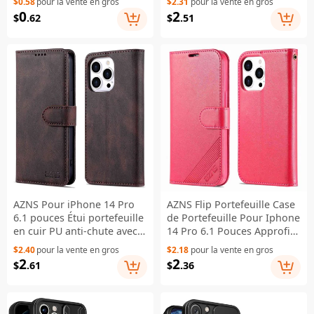
$0.58
pour la vente en gros
$2.31
pour la vente en gros
0
2
$
.62
$
.51
AZNS Pour iPhone 14 Pro
AZNS Flip Portefeuille Case
6.1 pouces Étui portefeuille
de Portefeuille Pour Iphone
en cuir PU anti-chute avec
14 Pro 6.1 Pouces Approfier
fermeture magnétique,
PU Courture PU
$2.40
pour la vente en gros
$2.18
pour la vente en gros
support inclinable,
Magnétique Couverture
2
2
$
.61
$
.36
protection anti-chocs -
Téléphon - Rouge
Marron