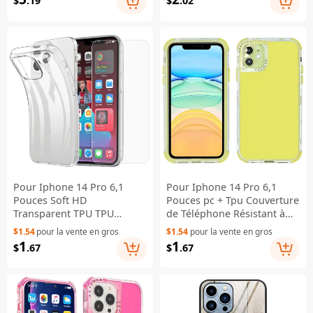
$
.19
$
.02
Téléphone PC+TPU+PU Cuir
Shell - Noir
Pour Iphone 14 Pro 6,1
Pour Iphone 14 Pro 6,1
Pouces Soft HD
Pouces pc + Tpu Couverture
Transparent TPU TPU
de Téléphone Résistant à
Portable Couverture de
L'impact de Protection
$1.54
pour la vente en gros
$1.54
pour la vente en gros
Téléphone Avec un Film
Détachable Impact - Jaune
1
1
$
.67
$
.67
D'écran en Verre Trempé à
L'arc à Arc 2.5D