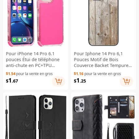
Pour iPhone 14 Pro 6.1
Pour Iphone 14 Pro 6,1
pouces Étui de téléphone
Pouces Motif de Bois
anti-chute en PC+TPU
Couverce Backet Tempure
résistant aux rayures
TPU TPU Frame
$1.54
pour la vente en gros
$1.16
pour la vente en gros
Couverture arrière de
D'amortisseur Absorption
1
1
$
.67
$
.25
téléphone mobile - Rose
Téléphone - Gris