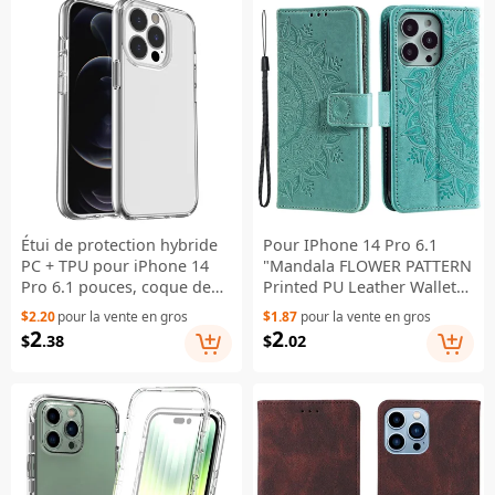
Étui de protection hybride
Pour IPhone 14 Pro 6.1
PC + TPU pour iPhone 14
"Mandala FLOWER PATTERN
Pro 6.1 pouces, coque de
Printed PU Leather Wallet
protection transparente et
Case Magnetic Seal Bracket
$2.20
pour la vente en gros
$1.87
pour la vente en gros
antichoc - Transparent
Soft TPU Bookspace - Vert
2
2
$
.38
$
.02