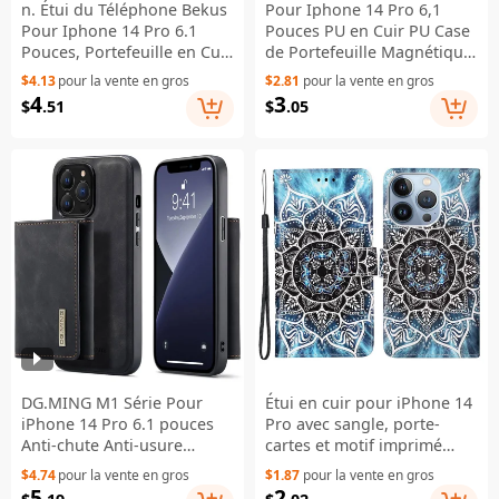
n. Étui du Téléphone Bekus
Pour Iphone 14 Pro 6,1
Pour Iphone 14 Pro 6.1
Pouces PU en Cuir PU Case
Pouces, Portefeuille en Cuir
de Portefeuille Magnétique
up en Cuir en Cuir en Cuir
Auto-absorbé la Coque de
$4.13
pour la vente en gros
$2.81
pour la vente en gros
en Cuir en Cuir en Cuir en
Téléphone Mobile de
4
3
$
.51
$
.05
Revue - Rouge
Protection Mobile Avec
Support - le Noir
DG.MING M1 Série Pour
Étui en cuir pour iPhone 14
iPhone 14 Pro 6.1 pouces
Pro avec sangle, porte-
Anti-chute Anti-usure
cartes et motif imprimé
Détachable Magnétique 2-
avec support téléphone -
$4.74
pour la vente en gros
$1.87
pour la vente en gros
en-1 Portefeuille Étui de
Fleur mandala
5
2