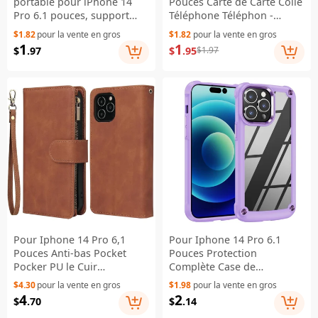
portable pour iPhone 14
Pouces Carte de Carte Colle
Pro 6.1 pouces, support
Téléphone Téléphon -
stable en PC + protection
Rouge
$1.82
pour la vente en gros
$1.82
pour la vente en gros
anti-rayures en TPU pour
1
1
$
.97
$
.95
$1.97
l'objectif de la caméra -
Noir
Pour Iphone 14 Pro 6,1
Pour Iphone 14 Pro 6.1
Pouces Anti-bas Pocket
Pouces Protection
Pocker PU le Cuir
Complète Case de
Portefeuille de Portefeuille
Téléphone Anti-drop pc +
$4.30
pour la vente en gros
$1.98
pour la vente en gros
Avec Plusieurs
Tpu Mobile Phone Hybrid
4
2
$
.70
$
.14
Emplacements de Cartes -
Couvre Arrière Prise en