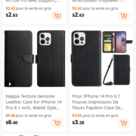
en cuir PU avec support,
Amortisseur Polyvalen -
texture Crazy Horse,
Rose
$2.42
pour la vente en gros
$2.42
pour la vente en gros
protection magnétique TPU
2
2
$
.63
$
.63
- Noir
Nappa Texture Genuine
Pour IPhone 14 Pro 6,1
Leather Case for iPhone 14
Pouces Impression De
Pro 6.1 inch, Wallet Style
Fleurs Papillon Case De
Foldable Stand Phone
Téléphone PU Le Cuir En
$5.86
pour la vente en gros
$3.03
pour la vente en gros
Cover - Black
Cuir Intérieur TPU
6
3
$
.40
$
.28
Couvercle De Support Avec
Bandoulière - Le Noir