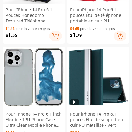
Pour IPhone 14 Pro 6,1
Pour iPhone 14 Pro 6,1
Pouces Honedomb
pouces Étui de téléphone
Textured Téléphone
portable en cuir PU
Améliorer Les Coins TPU +
antichoc Folio Flip Texture
$1.43
pour la vente en gros
$1.65
pour la vente en gros
PC COUVERTURE DE DROPS
Crazy Horse Résistant à
1
1
$
.55
$
.79
DROP - Gris
l'usure - Rouge
Pour iPhone 14 Pro 6.1 inch
Pour iPhone 14 Pro 6.1
Flexible TPU Phone Case,
pouces Étui de support en
Ultra Clear Mobile Phone
cuir PU métallisé - Vert
Shell - Transparent Black