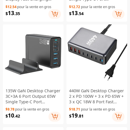
Desktop Charging Station -
Charging Station for
$12.54
pour la vente en gros
$12.72
pour la vente en gros
Blue / US Plug
Phones Tablets - Black / US
13
13
$
.35
$
.54
Plug
135W GaN Desktop Charger
440W GaN Desktop Charger
3C+3A 6 Port Output 65W
2 x PD 100W + 3 x PD 65W +
Single Type-C Port
3 x QC 18W 8 Port Fast
Charging Station for
Charging Station - EU Plug
$9.78
pour la vente en gros
$18.71
pour la vente en gros
Phones Tablets - Black / US
10
19
$
.42
$
.81
Plug