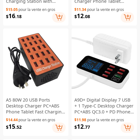
Charging Station with
Charger Phone Tablet
Digital Display (CE Certified)
Charging Station (CE
$15.05
pour la vente en gros
$11.34
pour la vente en gros
- UK Plug
Certified) - AU Plug
16
12
$
.18
$
.08
A5 80W 20 USB Ports
A9D+ Digital Display 7 USB
Desktop Charger PC+ABS
+ 1 Type-C Desktop Charger
Phone Tablet Fast Charging
PC+ABS QC3.0 + PD Phone
Station (CE Certified) - AU
Fast Charging Station (CE
$14.44
pour la vente en gros
$11.98
pour la vente en gros
Plug
Certified) - US Plug
15
12
$
.52
$
.77