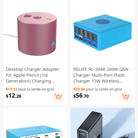
Desktop Charger Adapter
RELIFE RL-304R 260W GAN
for Apple Pencil (1st
Charger Multi-Port Flash
Generation) Charging
Charger 15W Wireless
Station with LED Light, USB
Charger with Touch LCD
$11.51
pour la vente en gros
$53.56
pour la vente en gros
Interface - Rose Gold
Display - US Plug
12
56
$
.26
$
.70