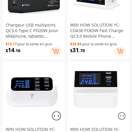
Chargeur USB multiports
WIN HOW SOLUTION YC-
QC3.0 Type-C PD20W pour
CDA36 PD65W Fast Charge
téléphone, tablette,
QC3.0 Mobile Phone
écouteurs Bluetooth,
Laptop Charger Dock
$13.17
pour la vente en gros
$29.94
pour la vente en gros
adaptateur d'alimentation à
Wireless Charger with
14
31
$
.16
$
.70
chargement rapide - Prise
Night Light (CE Certificated)
US
- EU Plug
WIN HOW SOLUTION YC-
WIN HOW SOLUTION YC-