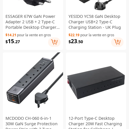
ESSAGER 67W GaN Power
YESIDO YC58 GaN Desktop
Adapter 2 USB + 2 Type-C
Charger USB+2 Type-C
Portable Desktop Charger -
Charging Station - UK Plug
KR Plug
$14.21
pour la vente en gros
$22.19
pour la vente en gros
15
23
$
.27
$
.50
MCDODO CH-060 6-in-1
12-Port Type-C Desktop
30W GaN Surge Protection
Charger 20W Fast Charging