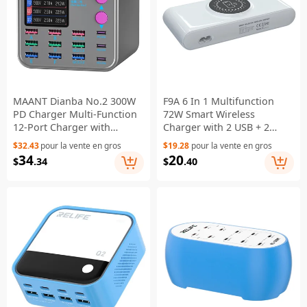
MAANT Dianba No.2 300W
F9A 6 In 1 Multifunction
PD Charger Multi-Function
72W Smart Wireless
12-Port Charger with
Charger with 2 USB + 2
Wireless Charging - US Plug
Type C Ports and LED
$32.43
pour la vente en gros
$19.28
pour la vente en gros
Ambient Light - US Plug
34
20
$
.34
$
.40