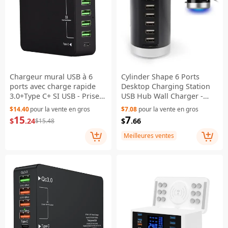
Chargeur mural USB à 6
Cylinder Shape 6 Ports
ports avec charge rapide
Desktop Charging Station
3.0+Type C+ SI USB - Prise
USB Hub Wall Charger -
US
Black
$14.40
pour la vente en gros
$7.08
pour la vente en gros
15
7
$
.24
$
.66
$15.48
Meilleures ventes