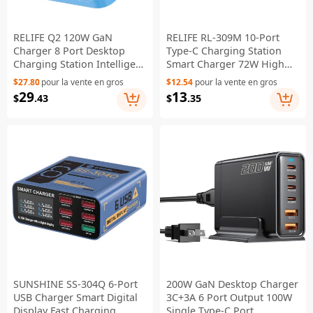
RELIFE Q2 120W GaN
RELIFE RL-309M 10-Port
Charger 8 Port Desktop
Type-C Charging Station
Charging Station Intelligent
Smart Charger 72W High
Charging Protection - Blue
Power for Multi-Device - EU
$27.80
pour la vente en gros
$12.54
pour la vente en gros
Plug
29
13
$
.43
$
.35
SUNSHINE SS-304Q 6-Port
200W GaN Desktop Charger
USB Charger Smart Digital
3C+3A 6 Port Output 100W
Display Fast Charging
Single Type-C Port