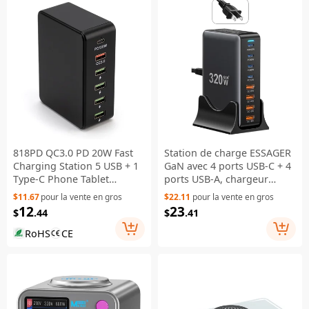
818PD QC3.0 PD 20W Fast
Station de charge ESSAGER
Charging Station 5 USB + 1
GaN avec 4 ports USB-C + 4
Type-C Phone Tablet
ports USB-A, chargeur
Desktop Charger - Black /
rapide de bureau 100 W
$11.67
pour la vente en gros
$22.11
pour la vente en gros
EU Plug
pour ordinateur portable,
12
23
$
.44
$
.41
téléphone, tablette - prise
US
RoHS
CE