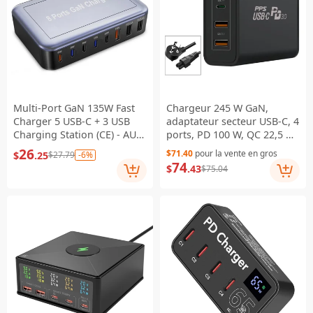
Multi-Port GaN 135W Fast
Chargeur 245 W GaN,
Charger 5 USB-C + 3 USB
adaptateur secteur USB-C, 4
Charging Station (CE) - AU
ports, PD 100 W, QC 22,5 W,
Plug
mini chargeur de bureau
26
$71.40
pour la vente en gros
$
.25
-6%
$27.79
pour MacBook, iPad,
74
$
.43
$75.04
iPhone - prise AU