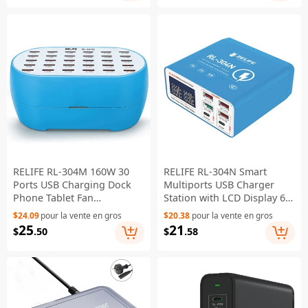
RELIFE RL-304M 160W 30
RELIFE RL-304N Smart
Ports USB Charging Dock
Multiports USB Charger
Phone Tablet Fan
Station with LCD Display 6
Humidifier Charger Power
Ports Fast Charging Station
$24.09
pour la vente en gros
$20.38
pour la vente en gros
Station - US Plug
Hub
25
21
$
.50
$
.58