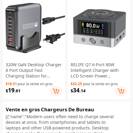
320W GaN Desktop Charger
RELIFE Q7 6-Port 80W
8 Port Output Fast
Intelligent Charger with
Charging Station for
LCD Screen Power
Phones Tablets Drones - US
Distribution for Electronic
$18.51
pour la vente en gros
$32.25
pour la vente en gros
Plug
Devices - EU Plug
19
34
$
.61
$
.14
Vente en gros Chargeurs De Bureau
[{"name":"Modern users often need to charge several
devices at once, from smartphones and tablets to
laptops and other USB-powered products. Desktop