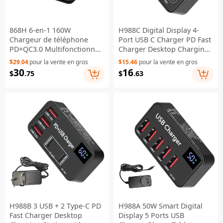
868H 6-en-1 160W
H988C Digital Display 4-
Chargeur de téléphone
Port USB C Charger PD Fast
PD+QC3.0 Multifonctionnel
Charger Desktop Charging
Bureau 15W Chargeur sans
Station (CE Certified) - EU
$29.04
pour la vente en gros
$15.46
pour la vente en gros
fil avec 2 USB, 3 Type-C -
Plug
30
16
$
.75
$
.63
Prise US
H988B 3 USB + 2 Type-C PD
H988A 50W Smart Digital
Fast Charger Desktop
Display 5 Ports USB