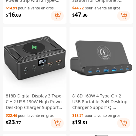
Power Strip with 2 Type-
Station for Cellphone /
C+USB - UK Plug / Black
Tablet / Laptop - US Plug
$14.91
pour la vente en gros
$44.72
pour la vente en gros
16
47
$
.03
$
.36
818D Digital Display 3 Type-
818D 160W 4 Type-C + 2
C + 2 USB 190W High Power
USB Portable GaN Desktop
Desktop Charger Support
Charger Support Qi
Qi Wireless Charging - US
Wireless Charging - US Plug
$22.46
pour la vente en gros
$18.71
pour la vente en gros
Plug
23
19
$
.77
$
.81