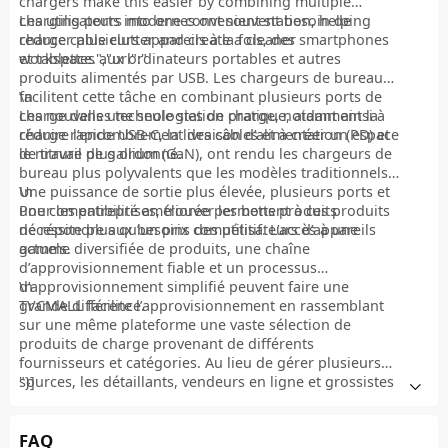
chargers make this easier by combining multiple
charging ports into one convenient station, helping
Les utilisateurs modernes ont souvent besoin de
reduce cable clutter and create a cleaner
charger plusieurs appareils à la fois, des smartphones
workspace.","url":"
et tablettes aux ordinateurs portables et autres
produits alimentés par USB. Les chargeurs de bureau
facilitent cette tâche en combinant plusieurs ports de
\n
charge dans une seule station pratique, aidant ainsi à
Les nouvelles technologies de charge, notamment la
réduire l’encombrement des câbles et à créer un espace
charge rapide USB-C, la livraison d’alimentation (PD) et
de travail plus ordonné.
le nitrure de gallium (GaN), ont rendu les chargeurs de
bureau plus polyvalents que les modèles traditionnels.
Une puissance de sortie plus élevée, plusieurs ports et
\n
une compatibilité améliorée permettent à ces produits
Pour les entreprises, trouver les bons produits
de répondre aux besoins des utilisateurs d’appareils
nécessite plus qu’un prix compétitif. L’accès à une
actuels.
gamme diversifiée de produits, une chaîne
d’approvisionnement fiable et un processus
d’approvisionnement simplifié peuvent faire une
\n
grande différence.
TVCMALL facilite l’approvisionnement en rassemblant
sur une même plateforme une vaste sélection de
produits de charge provenant de différents
fournisseurs et catégories. Au lieu de gérer plusieurs
sources, les détaillants, vendeurs en ligne et grossistes
"}]
peuvent explorer une plus grande variété de solutions
de charge via une seule plateforme.
FAQ