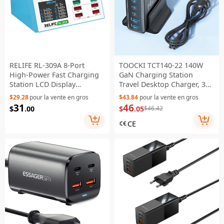
RELIFE RL-309A 8-Port
TOOCKI TCT140-22 140W
High-Power Fast Charging
GaN Charging Station
Station LCD Display
Travel Desktop Charger, 3
Desktop Charger for Cell
Type-C+2 USB-A - Black / EU
$29.28
pour la vente en gros
$43.84
pour la vente en gros
Phone, Tablets, Laptops -
Plug
31
46
$
.00
$
.05
$46.42
US Plug
CE