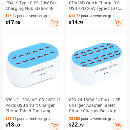
CDA19 Type C PD 20W Fast
CDA26D Quick Charge 3.0
Charging Hub Station 8-
USB +PD 20W Type-C Fast
Port USB Charger for
Charging Station 4-Port
$15.82
pour la vente en gros
$13.72
pour la vente en gros
iPhone 12 11 X XR XS Max
Charger [CE Certificated] -
17
14
$
.00
$
.75
[CE Certificated] - US Plug
EU Plug
830-12 120W AC100-240V 12
830-24 180W 24 Ports USB
Ports USB Smart Charger
Charger Adapter Tablet
Phone Tablet Fan Lamp
Phone Charger Desktop
Charging Dock Splitter
USB Charging Station for
$16.77
pour la vente en gros
$21.52
pour la vente en gros
Station - US Plug
iPhone Samsung Xiaomi
18
22
$
.03
$
.79
Huawei - US Plug