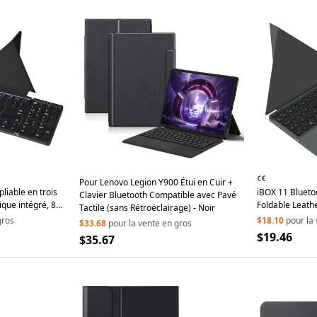
Pour Lenovo Legion Y900 Étui en Cuir +
liable en trois
iBOX 11 Blueto
Clavier Bluetooth Compatible avec Pavé
que intégré, 81
Foldable Leath
Tactile (sans Rétroéclairage) - Noir
tégré pour
Touchpad Wirel
gros
$18.10
pour la
$33.68
pour la vente en gros
nateur portable -
Grey
$19.46
$35.67