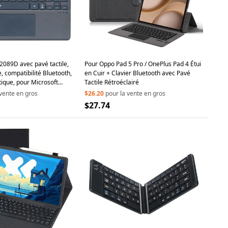
l 2089D avec pavé tactile,
Pour Oppo Pad 5 Pro / OnePlus Pad 4 Étui
, compatibilité Bluetooth,
en Cuir + Clavier Bluetooth avec Pavé
tique, pour Microsoft
Tactile Rétroéclairé
 10 / 9 / 8 / X
 vente en gros
$26.20
pour la vente en gros
$27.74