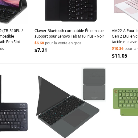
9 (TB-310FU /
Clavier Bluetooth compatible Étui en cuir
AM22-A Pour Le
mpatible
support pour Lenovo Tab M10 Plus - Noir
Gen 2 Étui en c
ith Pen Slot
tactile et clavi
$6.68
pour la vente en gros
ros
$10.36
pour la
$7.21
$11.05