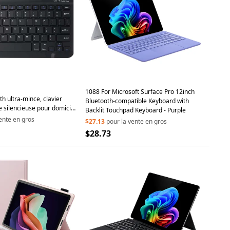
1088 For Microsoft Surface Pro 12inch
th ultra-mince, clavier
Bluetooth-compatible Keyboard with
pe silencieuse pour domicile
Backlit Touchpad Keyboard - Purple
r
ente en gros
$27.13
pour la vente en gros
$28.73