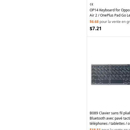
OP14 Keyboard for Oppo
Air 2 / OnePlus Pad Go L
Case with Bluetooth-com
$6.68
pour la vente en g
- Black
$7.21
B089 Clavier sans fil pli
Bluetooth avec pavé tact
téléphones / tablettes / 
portables - Gris
$18.51
pour la vente en 