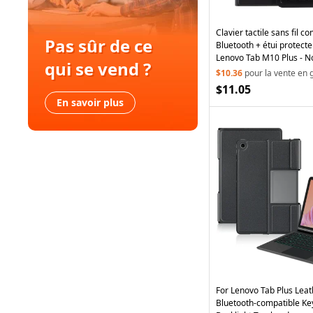
Clavier tactile sans fil c
Pas sûr de ce
Bluetooth + étui protecte
Lenovo Tab M10 Plus - N
qui se vend ?
$10.36
pour la vente en 
$11.05
En savoir plus
For Lenovo Tab Plus Lea
Bluetooth-compatible Ke