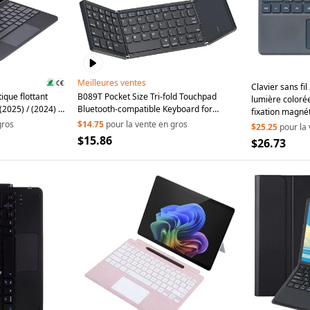
Meilleures ventes
Clavier sans fi
ique flottant
B089T Pocket Size Tri-fold Touchpad
lumière colorée
(2025) / (2024) /
Bluetooth-compatible Keyboard for
fixation magné
 Pro 11 (2022) /
Android / Windows / iOS, with Phone
gros
$14.75
pour la vente en gros
Surface Pro 11 /
$25.25
pour la
vec pavé tactile -
Bracket - Black
$15.86
$26.73