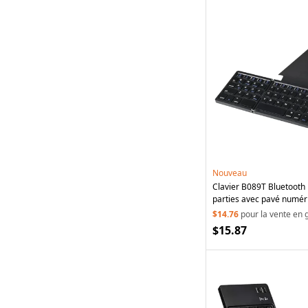
Nouveau
Clavier B089T Bluetooth p
parties avec pavé numéri
touches, avec support in
$14.76
pour la vente en 
téléphone, tablette, ordi
$15.87
Noir