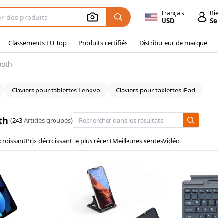
Français
Bi
USD
Se
Classements EU Top
Produits certifiés
Distributeur de marque
ooth
Claviers pour tablettes Lenovo
Claviers pour tablettes iPad
th
(
243
Articles groupés)
 croissant
Prix décroissant
Le plus récent
Meilleures ventes
Vidéo