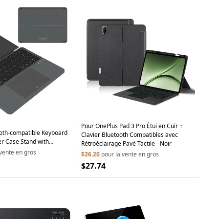
Pour OnePlus Pad 3 Pro Étui en Cuir +
oth-compatible Keyboard
Clavier Bluetooth Compatibles avec
er Case Stand with
Rétroéclairage Pavé Tactile - Noir
ess Keyboard for Tablet -
 vente en gros
$26.20
pour la vente en gros
$27.74