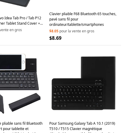
Clavier pliable F68 Bluetooth 65 touches,
o Idea Tab Pro / Tab P12
pavé sans fil pour
her Tablet Stand Cover +
ordinateur/tablette/smartphones
atible Keyboard - Black
 vente en gros
$8.05
pour la vente en gros
$8.69
 pliable sans fil Bluetooth
Pour Samsung Galaxy Tab A 10.1 (2019)
t pour tablette et
T510 / T515 Clavier magnétique