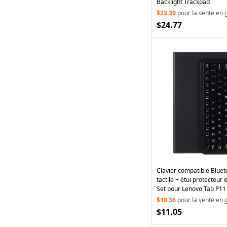
Backlight Trackpad
$23.39
pour la vente en 
$24.77
Clavier compatible Bluet
tactile + étui protecteur
Set pour Lenovo Tab P11 
P11 5G1 - Noir
$10.36
pour la vente en 
$11.05