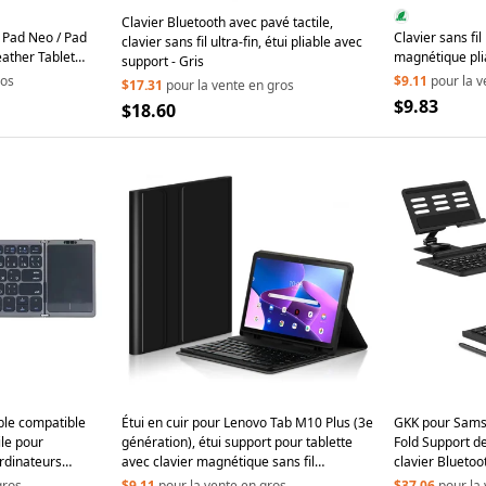
Clavier Bluetooth avec pavé tactile,
 Pad Neo / Pad
Clavier sans fi
clavier sans fil ultra-fin, étui pliable avec
eather Tablet
magnétique pli
support - Gris
patible Keyboard
avec support de
ros
$9.11
pour la v
$17.31
pour la vente en gros
$9.83
$18.60
able compatible
Étui en cuir pour Lenovo Tab M10 Plus (3e
GKK pour Samsu
ile pour
génération), étui support pour tablette
Fold Support d
ordinateurs
avec clavier magnétique sans fil
clavier Bluetoot
détachable (sans pavé tactile) - Noir
gros
$9.11
pour la vente en gros
$37.06
pour la