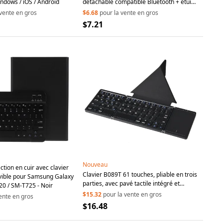
dows / iOS / Android
détachable compatible Bluetooth + étui
tablette en cuir PU fin motif mouton 2-en-
 vente en gros
$6.68
pour la vente en gros
1 - Noir
$7.21
Nouveau
tion en cuir avec clavier
Clavier B089T 61 touches, pliable en trois
vible pour Samsung Galaxy
parties, avec pavé tactile intégré et
0 / SM-T725 - Noir
support pour téléphone, tablette, PC -
$15.32
pour la vente en gros
ente en gros
Noir
$16.48