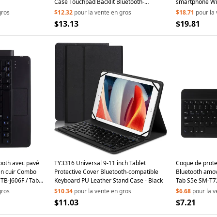
Case Touchpad Backlit Bluetooth-
smartphone Win
Compatible Keyboard - Purple
gros
$12.32
pour la vente en gros
$18.71
pour la
$13.13
$19.81
ooth avec pavé
TY3316 Universal 9-11 inch Tablet
Coque de protec
 en cuir Combo
Protective Cover Bluetooth-compatible
Bluetooth amo
TB-J606F / Tab
Keyboard PU Leather Stand Case - Black
Tab S5e SM-T72
gros
$10.34
pour la vente en gros
$6.68
pour la v
$11.03
$7.21