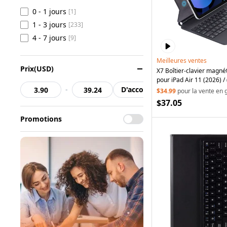
0 - 1 jours
[1]
1 - 3 jours
[233]
4 - 7 jours
[9]
Meilleures ventes
Prix(USD)
X7 Boîtier-clavier magnét
pour iPad Air 11 (2026) / 
-
D'accord
Air (2022) / (2020) / iPad
$34.99
pour la vente en 
(2021) / (2020) / (2018) a
$37.05
Noir
Promotions