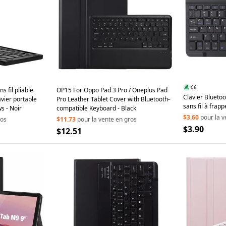
 fil pliable
OP15 For Oppo Pad 3 Pro / Oneplus Pad
Clavier Bluetoo
avier portable
Pro Leather Tablet Cover with Bluetooth-
sans fil à frap
s - Noir
compatible Keyboard - Black
et bureau - Noi
$3.60
pour la v
ros
$11.73
pour la vente en gros
$3.90
$12.51