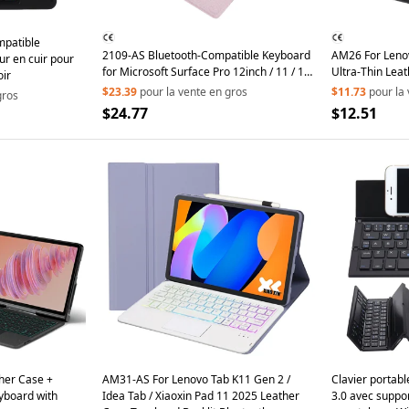
ompatible
2109-AS Bluetooth-Compatible Keyboard
AM26 For Lenov
ur en cuir pour
for Microsoft Surface Pro 12inch / 11 / 10
Ultra-Thin Leat
oir
/ 9 / 8 / X Touchpad Backlit Tablet
Bluetooth-Comp
$23.39
pour la vente en gros
$11.73
pour la
gros
Keyboard - Pink
$24.77
$12.51
ther Case +
AM31-AS For Lenovo Tab K11 Gen 2 /
Clavier portable
yboard with
Idea Tab / Xiaoxin Pad 11 2025 Leather
3.0 avec suppor