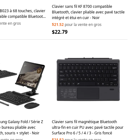
Clavier sans fil KF 8700 compatible
l B023 à 68 touches, clavier
Bluetooth, clavier pliable avec pavé tactile
able compatible Bluetooth
intégré et étui en cuir - Noir
 téléphone - Vert
ente en gros
$21.52
pour la vente en gros
$22.79
ng Galaxy Fold / Série Z
Clavier sans fil magnétique Bluetooth
e bureau pliable avec
ultra-fin en cuir PU avec pavé tactile pour
h, souris + stylet - Noir
Surface Pro 6 / 5 / 4 / 3 - Gris foncé
 vente en gros
$21.52
pour la vente en gros