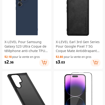
X-LEVEL Pour Samsung
X-LEVEL Earl 3rd Gen Series
Galaxy S23 Ultra Coque de
Pour Google Pixel 7 5G
téléphone anti-chute TPU
Coque Mate Antidérapante
Texture en silicone liquide
en TPU Souple - Noir
$2.18
pour la vente en gros
$2.80
pour la vente en gros
Couvercle arrière - Bleu
2
3
$
.36
$
.03
foncé