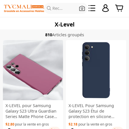
Rechercher des produits
X-Level
810
Articles groupés
X-LEVEL pour Samsung
X-LEVEL Pour Samsung
Galaxy S23 Ultra Guardian
Galaxy S23 Étui de
Series Matte Phone Case
protection en silicone
Soft TPU Anti-Scratch
liquide Texture Housse de
$2.80
pour la vente en gros
$2.18
pour la vente en gros
Shockproof Cover - Vin
protection antichoc en TPU