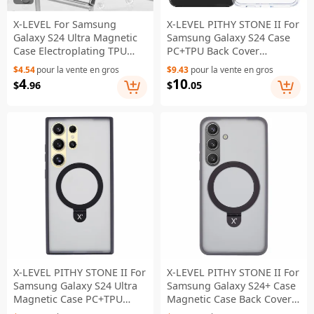
X-LEVEL For Samsung
X-LEVEL PITHY STONE II For
Galaxy S24 Ultra Magnetic
Samsung Galaxy S24 Case
Case Electroplating TPU
PC+TPU Back Cover
Cover Glass Lens Guard -
Kickstand Magnetic Case -
$4.54
pour la vente en gros
$9.43
pour la vente en gros
Black
Transparent
4
10
$
.96
$
.05
X-LEVEL PITHY STONE II For
X-LEVEL PITHY STONE II For
Samsung Galaxy S24 Ultra
Samsung Galaxy S24+ Case
Magnetic Case PC+TPU
Magnetic Case Back Cover
Back Cover Kickstand -
Kickstand - Grey