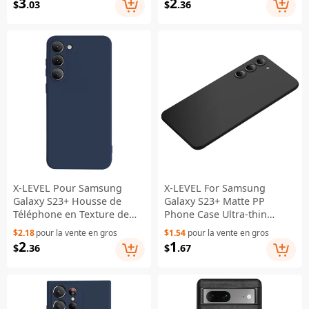
3
2
$
.03
$
.36
Rouge
- Bleu foncé
X-LEVEL Pour Samsung
X-LEVEL For Samsung
Galaxy S23+ Housse de
Galaxy S23+ Matte PP
Téléphone en Texture de
Phone Case Ultra-thin
Silicone Liquide Étui de
Drop-proof Cover -
$2.18
pour la vente en gros
$1.54
pour la vente en gros
Protection en TPU Souple -
Transparent Black
2
1
$
.36
$
.67
Bleu Foncé