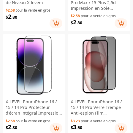
de Niveau X-levem
Pro Max / 15 Plus 2,5d
Impression en Soie
$2.58
pour la vente en gros
Protecteur en Plein Écran
2
$2.58
pour la vente en gros
$
.80
Film en Verre Trempé de
2
$
.80
Colle Pleine
X-LEVEL Pour iPhone 16 /
X-LEVEL Pour iPhone 16 /
15 / 14 Pro Protecteur
15 / 14 Pro Verre Trempé
d'écran intégral Impression
Anti-espion Film
soie Colle complète Verre
Impression Soie 2.5D Pleine
$2.58
pour la vente en gros
$3.23
pour la vente en gros
trempé 2.5D
Colle Protecteur d'Écran
2
3
$
.80
$
.50
Intégral