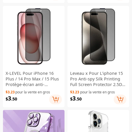
X-LEVEL Pour iPhone 16
Leveau x Pour L'iphone 15
Plus / 14 Pro Max / 15 Plus
Pro Anti-spy Silk Printing
Protège-écran anti-
Full Screen Protector 2.5D
espionnage Plein écran
Film en Verre Trempé à
$3.23
pour la vente en gros
$3.23
pour la vente en gros
2.5D Impression en soie
Colle Pleine
3
3
$
.50
$
.50
Verre trempé à collage
complet