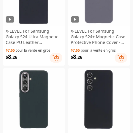
X-LEVEL For Samsung
X-LEVEL For Samsung
Galaxy S24 Ultra Magnetic
Galaxy S24+ Magnetic Case
Case PU Leather
Protective Phone Cover -
Shockproof Back Cover -
Grey
$7.65
pour la vente en gros
$7.65
pour la vente en gros
Black
8
8
$
.26
$
.26