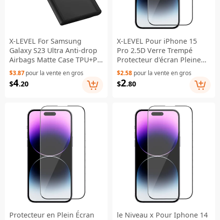
X-LEVEL For Samsung
X-LEVEL Pour iPhone 15
Galaxy S23 Ultra Anti-drop
Pro 2.5D Verre Trempé
Airbags Matte Case TPU+PC
Protecteur d'écran Pleine
Phone Cover - Black
Couverture Impression Soie
$3.87
pour la vente en gros
$2.58
pour la vente en gros
Transparente Pellicule Colle
4
2
$
.20
$
.80
Complète
Protecteur en Plein Écran
le Niveau x Pour Iphone 14