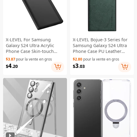
X-LEVEL For Samsung
X-LEVEL Bojue-3 Series for
Galaxy S24 Ultra Acrylic
Samsung Galaxy S24 Ultra
Phone Case Skin-touch
Phone Case PU Leather
Rubberized Cover - Black
Coated TPU Cover - Green
$3.87
pour la vente en gros
$2.80
pour la vente en gros
4
3
$
.20
$
.03