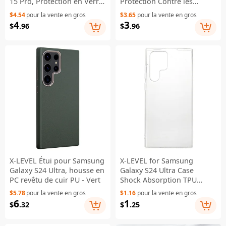
15 Pro, Protection en Verre
Protection Contre les
pour l'Objectif, Housse de
Chutes PC+TPU Couverture
$4.54
pour la vente en gros
$3.65
pour la vente en gros
Téléphone en TPU Clair
Mat - Noir
4
3
$
.96
$
.96
Compatible avec MagSafe -
Noir
X-LEVEL Étui pour Samsung
X-LEVEL for Samsung
Galaxy S24 Ultra, housse en
Galaxy S24 Ultra Case
PC revêtu de cuir PU - Vert
Shock Absorption TPU
Clear Phone Case
$5.78
pour la vente en gros
$1.16
pour la vente en gros
6
1
$
.32
$
.25