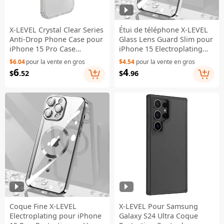
X-LEVEL Crystal Clear Series
Étui de téléphone X-LEVEL
Anti-Drop Phone Case pour
Glass Lens Guard Slim pour
iPhone 15 Pro Case
iPhone 15 Electroplating
Compatible avec MagSafe
TPU Cover Compatible avec
$6.04
pour la vente en gros
$4.54
pour la vente en gros
TPU+PC Cover -
MagSafe - Noir
6
4
$
.52
$
.96
Transparent
Coque Fine X-LEVEL
X-LEVEL Pour Samsung
Electroplating pour iPhone
Galaxy S24 Ultra Coque