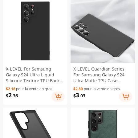
X-LEVEL For Samsung
X-LEVEL Guardian Series
Galaxy S24 Ultra Liquid
For Samsung Galaxy S24
Silicone Texture TPU Back
Ultra Matte TPU Case
Cover Anti-scratch Phone
Phone Cover - Black
$2.18
pour la vente en gros
$2.80
pour la vente en gros
Case - Black
2
3
$
.36
$
.03