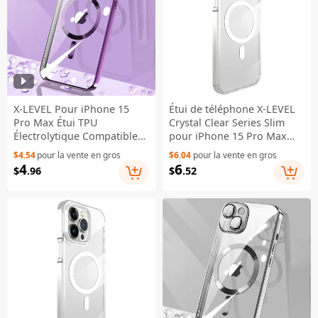
X-LEVEL Pour iPhone 15
Étui de téléphone X-LEVEL
Pro Max Étui TPU
Crystal Clear Series Slim
Électrolytique Compatible
pour iPhone 15 Pro Max
avec MagSafe Étui
Étui de téléphone anti-
$4.54
pour la vente en gros
$6.04
pour la vente en gros
Téléphone Transparent -
chute TPU+PC compatible
4
6
$
.96
$
.52
Violet
avec MagSafe - Transparent