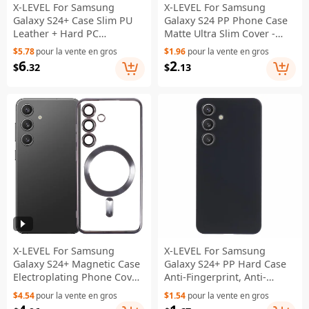
X-LEVEL For Samsung
X-LEVEL For Samsung
Galaxy S24+ Case Slim PU
Galaxy S24 PP Phone Case
Leather + Hard PC
Matte Ultra Slim Cover -
Protective Phone Cover -
Black
$5.78
pour la vente en gros
$1.96
pour la vente en gros
Green
6
2
$
.32
$
.13
X-LEVEL For Samsung
X-LEVEL For Samsung
Galaxy S24+ Magnetic Case
Galaxy S24+ PP Hard Case
Electroplating Phone Cover
Anti-Fingerprint, Anti-
Full Lens Protection - Black
Scratch - Black
$4.54
pour la vente en gros
$1.54
pour la vente en gros