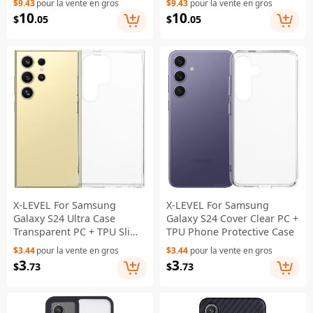
$9.43
pour la vente en gros
$9.43
pour la vente en gros
Black
10
10
$
.05
$
.05
X-LEVEL For Samsung
X-LEVEL For Samsung
Galaxy S24 Ultra Case
Galaxy S24 Cover Clear PC +
Transparent PC + TPU Slim-
TPU Phone Protective Case
Fit Protective Cover
$3.44
pour la vente en gros
$3.44
pour la vente en gros
3
3
$
.73
$
.73