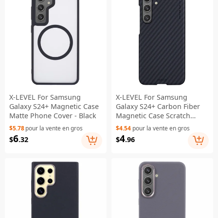
X-LEVEL For Samsung
X-LEVEL For Samsung
Galaxy S24+ Magnetic Case
Galaxy S24+ Carbon Fiber
Matte Phone Cover - Black
Magnetic Case Scratch
Resistant Slim Cover
$5.78
pour la vente en gros
$4.54
pour la vente en gros
6
4
$
.32
$
.96