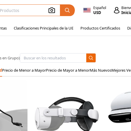
Español
Bienv
USD
Inici
ntas
Clasificaciones Principales de la UE
Productos Certificados
Di
s en Grupo)
d
Precio de Menor a Mayor
Precio de Mayor a Menor
Más Nuevos
Mejores Ve