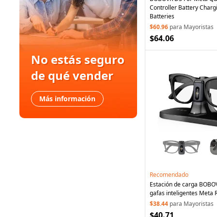
Controller Battery Charg
Batteries
$60.96
para Mayoristas
$64.06
No estás seguro
de qué vender
Más información
Recomendado
Estación de carga BOBO
gafas inteligentes Meta
Wayfarer / Skyler / Headl
$38.44
para Mayoristas
carga 3 en 1 con clip de b
$40.71