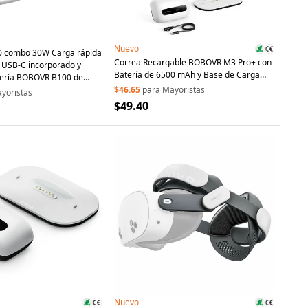
Nuevo
 combo 30W Carga rápida
Correa Recargable BOBOVR M3 Pro+ con
 USB-C incorporado y
Batería de 6500 mAh y Base de Carga
tería BOBOVR B100 de
para Meta Quest 3 / 3S - Blanco
$46.65
para Mayoristas
yoristas
$49.40
Nuevo