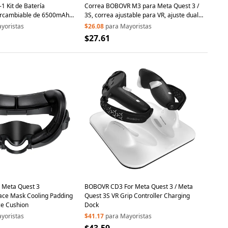
 Kit de Batería
Correa BOBOVR M3 para Meta Quest 3 /
ercambiable de 6500mAh
3S, correa ajustable para VR, ajuste dual
arga para BOBOVR M3
modo
yoristas
$26.08
para Mayoristas
nco
$27.61
 Meta Quest 3
BOBOVR CD3 For Meta Quest 3 / Meta
ace Mask Cooling Padding
Quest 3S VR Grip Controller Charging
ce Cushion
Dock
yoristas
$41.17
para Mayoristas