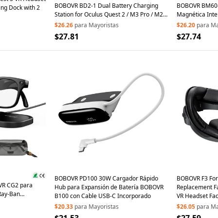
BOBOVR BD2-1 Dual Battery Charging
BOBOVR BM60-1
ing Dock with 2
Station for Oculus Quest 2 / M3 Pro / M2
Magnética Int
Pro+ B2 Battery Charger with 1 Battery
con Base de C
$26.26
para Mayoristas
$26.20
para Ma
Pro+ / M3 - Bla
$27.81
$27.74
BOBOVR PD100 30W Cargador Rápido
BOBOVR F3 For
VR CG2 para
Hub para Expansión de Batería BOBOVR
Replacement F
 Ray-Ban
B100 con Cable USB-C Incorporado
VR Headset Fa
iner, estación de
$20.33
para Mayoristas
$26.05
para Ma
atería portátil y