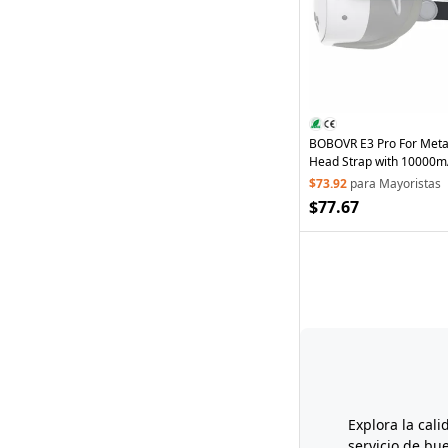
BOBOVR E3 Pro For Meta 
Head Strap with 10000m
Headset Headband
$73.92
para Mayoristas
$77.67
Explora la cal
servicio de b