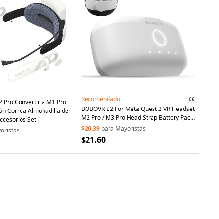
Recomendado
 Pro Convertir a M1 Pro
BOBOVR B2 For Meta Quest 2 VR Headset
ión Correa Almohadilla de
M2 Pro / M3 Pro Head Strap Battery Pack
Accesorios Set
5200mAh Replacement External Battery
$20.39
para Mayoristas
oristas
$21.60