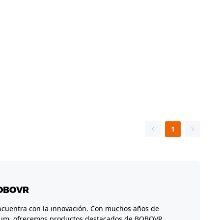
1
BOBOVR
ncuentra con la innovación. Con muchos años de
mium, ofrecemos productos destacados de BOBOVR.