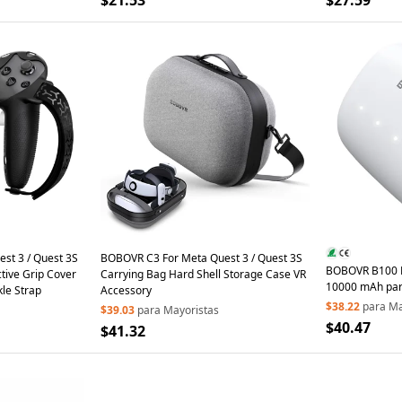
$21.53
$27.59
st 3 / Quest 3S
BOBOVR C3 For Meta Quest 3 / Quest 3S
BOBOVR B100 P
ctive Grip Cover
Carrying Bag Hard Shell Storage Case VR
10000 mAh par
kle Strap
Accessory
para Cabezal de
$38.22
para Ma
$39.03
para Mayoristas
de Repuesto co
$40.47
$41.32
Accesorios