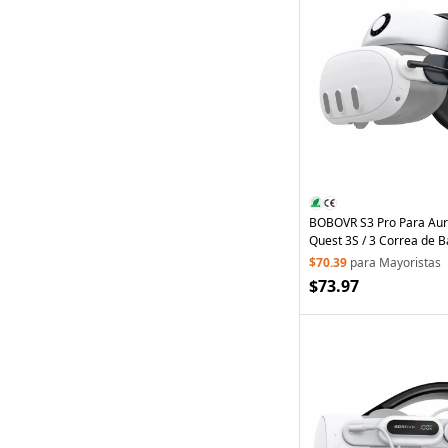
BOBOVR S3 Pro Para Aur
Quest 3S / 3 Correa de B
Sistema de Aire Acondic
$70.39
para Mayoristas
Paquete de Batería de 
$73.97