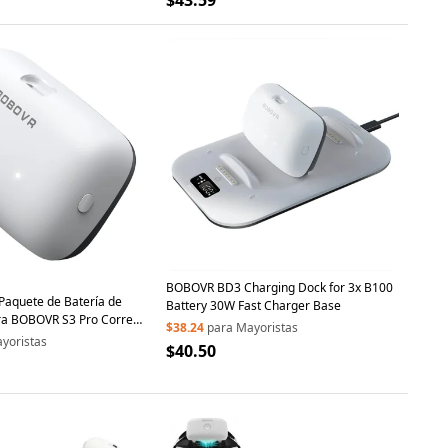
$43.59
BOBOVR BD3 Charging Dock for 3x B100
aquete de Batería de
Battery 30W Fast Charger Base
a BOBOVR S3 Pro Correa
$38.24
para Mayoristas
 Realidad Virtual, Batería
yoristas
$40.50
n Intercambio en Caliente,