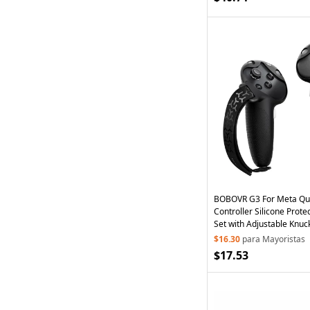
funda de viaje - Negro
BOBOVR G3 For Meta Que
Controller Silicone Prote
Set with Adjustable Knuc
$16.30
para Mayoristas
$17.53