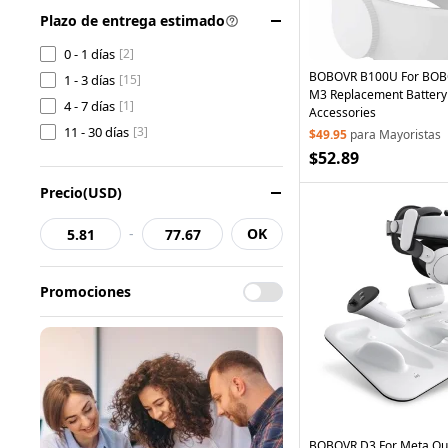
Plazo de entrega estimado
0 - 1 días
[2]
BOBOVR B100U For BOBO
1 - 3 días
[15]
M3 Replacement Battery
4 - 7 días
[1]
Accessories
11 - 30 días
[3]
$49.95
para Mayoristas
$52.89
Precio(USD)
-
OK
Promociones
BOBOVR D3 For Meta Que