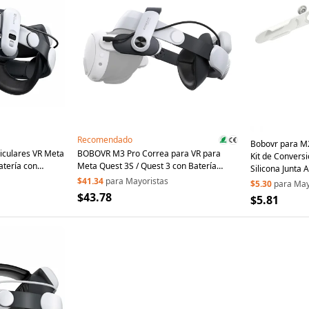
Recomendado
Bobovr para M2
iculares VR Meta
BOBOVR M3 Pro Correa para VR para
Kit de Convers
atería con
Meta Quest 3S / Quest 3 con Batería
Silicona Junta 
ionado con
Extraíble Magnética de 5200 mAh
$41.34
para Mayoristas
$5.30
para May
10000mAh
$43.78
$5.81