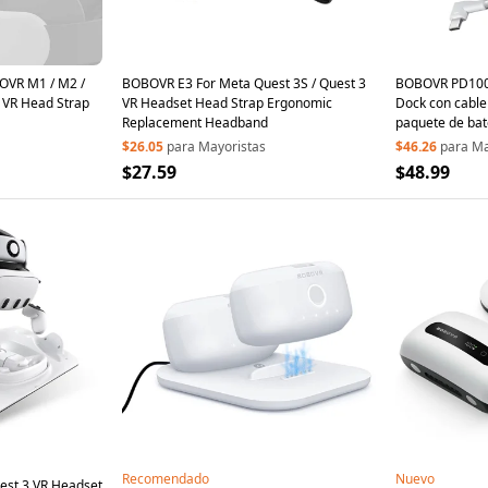
VR M1 / M2 /
BOBOVR E3 For Meta Quest 3S / Quest 3
BOBOVR PD100
 VR Head Strap
VR Headset Head Strap Ergonomic
Dock con cable
Replacement Headband
paquete de ba
10000mAh
$26.05
para Mayoristas
$46.26
para Ma
$27.59
$48.99
Recomendado
Nuevo
st 3 VR Headset