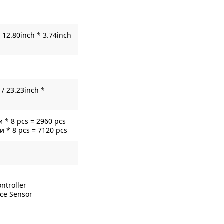
 12.80inch * 3.74inch
/ 23.23inch *
 * 8 pcs = 2960 pcs
 * 8 pcs = 7120 pcs
ntroller
nce Sensor