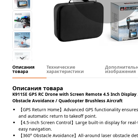
Описания
Технические
Дополнитель
товара
характеристики
изображения
Описания товара
K911SE GPS RC Drone with Screen Remote 4.5 Inch Display 
Obstacle Avoidance / Quadcopter Brushless Aircraft
【GPS Return Home】Advanced GPS functionality ensures 
and automatic return to takeoff point.
【4.5-inch Screen Control】Large built-in display for real-
easy navigation.
【360° Obstacle Avoidance】All-around laser obstacle detec