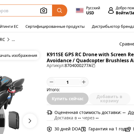
Русский
Добро по
USD
Войти/З
йтинги ЕС
Сертифицированные продукты
Дистрибьютор бренд
 RC
Аксессуары для RC Drones
Сравн
K911SE GPS RC Drone with Screen Rem
ачать изображения
Avoidance / Quadcopter Brushless Ai
Артикул:
8704000277A
Итого:
Добавить в
Купить сейчас
корзину
Оцененная стоимость доставки:
--
До
Доставка в
--
через
--
30 дней DOA
Гарантия на 1 год