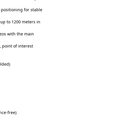
ositioning for stable
up to 1200 meters in
eos with the main
point of interest
olded)
nce-free)