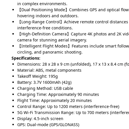
in complex environments.
【Dual Positioning Mode】Combines GPS and optical flow p
hovering indoors and outdoors.
【Long-Range Control】Achieve remote control distances 
interference-free conditions.
【High-Definition Camera】Capture 4K photos and 2K vid
camera for stunning aerial imagery.
【Intelligent Flight Modes】Features include smart follow, 
circling, and panoramic shooting.
Specifications:
Dimensions: 28 x 28 x 9 cm (unfolded), 17 x 13 x 8.4 cm (f
Material: ABS, metal components
Takeoff Weight: 195g
Battery: 3.7V 1600mAh (42g)
Charging Method: USB cable
Charging Time: Approximately 90 minutes
Flight Time: Approximately 20 minutes
Control Range: Up to 1200 meters (interference-free)
5G Wi-Fi Transmission Range: Up to 700 meters (interfere
Display: 4.5-inch screen
GPS: Dual-mode (GPS/GLONASS)