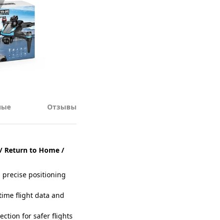
ные
Отзывы
/ Return to Home /
precise positioning
time flight data and
tion for safer flights