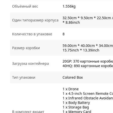
Объёмный вес
1.556kg
32.50cm * 9.50cm * 22.50cm /
Один типоразмер корпуса
* 8.86inch
Количество в упаковке
8
59.00cm * 40.00cm * 34.00cm 
Размер коробки
15.75inch * 13.39inch
20GP: 370 картонные коробки
Загрузка контейнера
40HQ: 890 картонные коробки
Тип упаковки
Colored Box
1 x Drone
1 x 4.5-inch Screen Remote Co
1 x Infrared Obstacle Avoida
1 x Body Battery
1 x Storage Bag
В комплект входит
1 x Memory Card