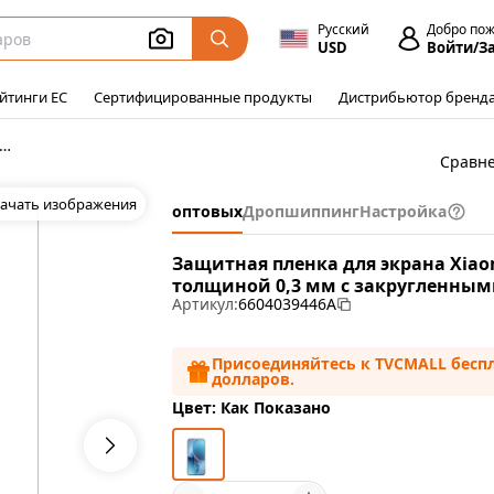
Русский
Добро по
USD
Войти/З
йтинги ЕС
Сертифицированные продукты
Дистрибьютор бренд
Защитные пленки для Redmi K90 Ultra 5G
Сравн
ачать изображения
оптовых
Дропшиппинг
Настройка
Защитная пленка для экрана Xiaom
толщиной 0,3 мм с закругленным
Артикул:
6604039446A
Присоединяйтесь к TVCMALL беспл
долларов.
Цвет: Как Показано