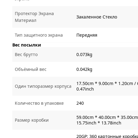
Протектор Экрана
Закаленное Стекло
Материал
Тип защитного экрана
Передняя
Вес посылки
Вес брутто
0.073kg
Объёмный вес
0.042kg
17.50cm * 9.00cm * 1.20cm / 
Один типоразмер корпуса
0.47inch
Количество в упаковке
240
59.00cm * 40.00cm * 35.00cm 
Размер коробки
15.75inch * 13.78inch
20GP: 360 картонные коробки