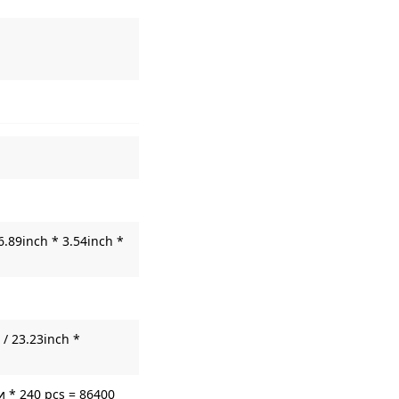
6.89inch * 3.54inch *
/ 23.23inch *
 * 240 pcs = 86400