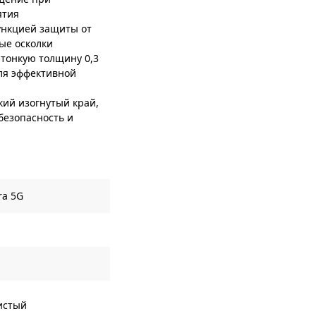
ятия
нкцией защиты от
ые осколки
тонкую толщину 0,3
для эффективной
ий изогнутый край,
безопасность и
ra 5G
истый