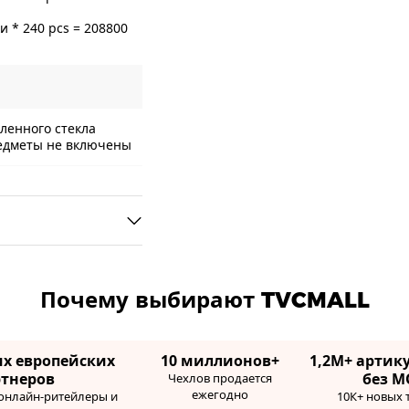
 * 240 pcs = 208800
аленного стекла
редметы не включены
Почему выбирают TVCMALL
их европейских
10 миллионов+
1,2М+ артику
ртнеров
без М
Чехлов продается
ежегодно
 онлайн-ритейлеры и
10К+ новых 