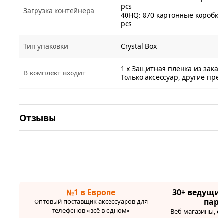
pcs
Загрузка контейнера
40HQ: 870 картонные коробки
pcs
Тип упаковки
Crystal Box
1 x Защитная пленка из зак
В комплект входит
Только аксессуар, другие п
Отзывы
№1 в Европе
30+ ведущ
па
Оптовый поставщик аксессуаров для
телефонов «всё в одном»
Веб-магазины,