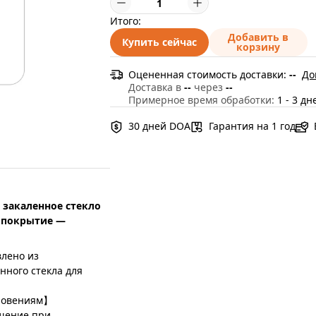
Итого:
Добавить в
Купить сейчас
корзину
Оцененная стоимость доставки:
--
До
Доставка в
--
через
--
Примерное время обработки:
1 - 3 дн
30 дней DOA
Гарантия на 1 год
, закаленное стекло
е покрытие —
лено из
нного стекла для
сновениям】
щение при