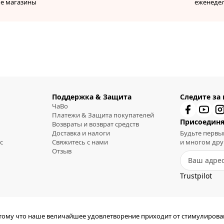
ые магазины
еженеде
Поддержка & Защита
Следите за
ЧаВо
Платежи & Защита покупателей
Присоединя
Возвраты и возврат средств
Доставка и налоги
Будьте первы
с
Свяжитесь с нами
и многом дру
Отзыв
Trustpilot
отому что наше величайшее удовлетворение приходит от стимулиров