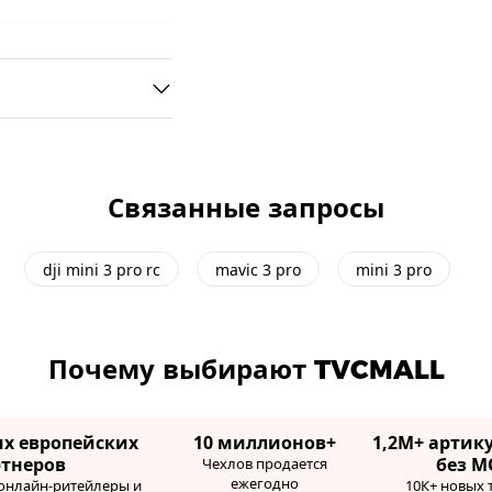
Связанные запросы
dji mini 3 pro rc
mavic 3 pro
mini 3 pro
Почему выбирают TVCMALL
их европейских
10 миллионов+
1,2М+ артику
ртнеров
без М
Чехлов продается
ежегодно
 онлайн-ритейлеры и
10К+ новых 