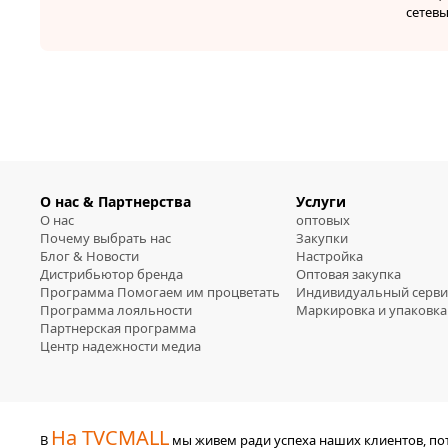
сетев
О нас & Партнерства
Услуги
О нас
оптовых
Почему выбрать нас
Закупки
Блог & Новости
Настройка
Дистрибьютор бренда
Оптовая закупка
Программа Помогаем им процветать
Индивидуальный серви
Программа лояльности
Маркировка и упаковка
Партнерская программа
Центр надежности медиа
На TVCMALL
В
мы живем ради успеха наших клиентов, п