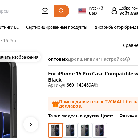
Русский
Добро по
USD
Войти/З
йтинги ЕС
Сертифицированные продукты
Дистрибьютор бренд
e 16 Pro
Сравн
ачать изображения
оптовых
Дропшиппинг
Настройка
For iPhone 16 Pro Case Compatible w
Black
Артикул:
6601143469A
Присоединяйтесь к TVCMALL беспл
долларов.
Та же модель в других Цвет:
Оптовая