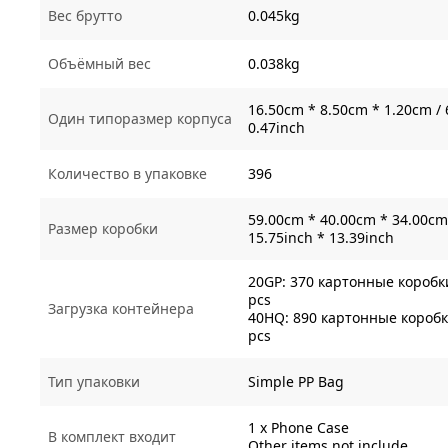
Вес брутто
0.045kg
Объёмный вес
0.038kg
16.50cm * 8.50cm * 1.20cm / 
Один типоразмер корпуса
0.47inch
Количество в упаковке
396
59.00cm * 40.00cm * 34.00cm 
Размер коробки
15.75inch * 13.39inch
20GP: 370 картонные коробки
pcs
Загрузка контейнера
40HQ: 890 картонные коробки
pcs
Тип упаковки
Simple PP Bag
1 x Phone Case
В комплект входит
Other items not include