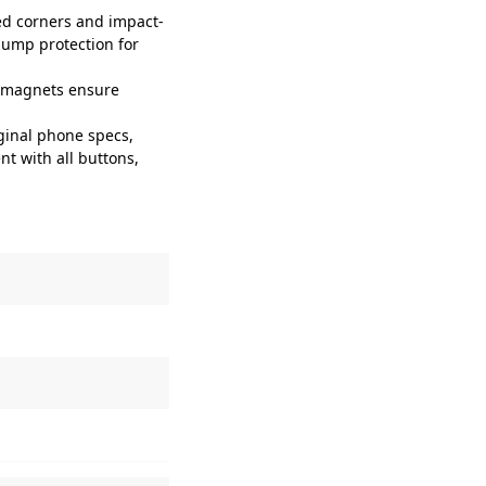
d corners and impact-
bump protection for
l magnets ensure
ginal phone specs,
nt with all buttons,