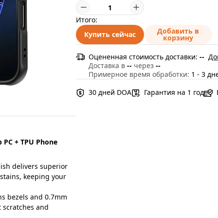
Итого:
Добавить в
Купить сейчас
корзину
Оцененная стоимость доставки:
--
До
Доставка в
--
через
--
Примерное время обработки:
1 - 3 дн
30 дней DOA
Гарантия на 1 год
p PC + TPU Phone
ish delivers superior
l stains, keeping your
ens bezels and 0.7mm
nt scratches and