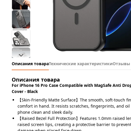
Описания товара
Технические характеристики
Отзывы
Описания товара
For iPhone 16 Pro Case Compatible with MagSafe Anti Dro
Cover - Black
【Skin-Friendly Matte Surface】The smooth, soft-touch fin
comfort in hand. It resists scratches, fingerprints, and oi
phone clean and sleek daily.
【Raised Bezel Full Protection】Features 1.0mm raised l
raised screen lips, creating a protective barrier to preve
damage when placed face-down.