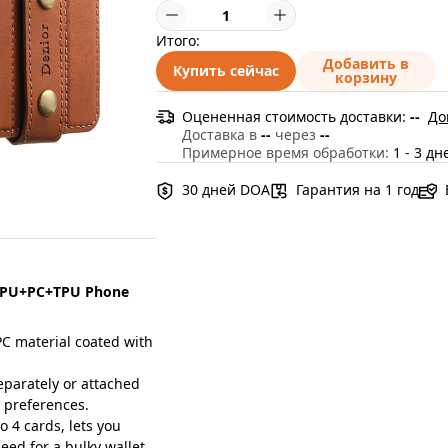
Итого:
Добавить в
Купить сейчас
корзину
Оцененная стоимость доставки:
--
До
Доставка в
--
через
--
Примерное время обработки:
1 - 3 дн
30 дней DOA
Гарантия на 1 год
se PU+PC+TPU Phone
 material coated with
parately or attached
d preferences.
 4 cards, lets you
eed for a bulky wallet