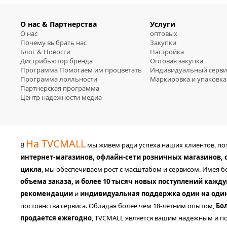
О нас & Партнерства
Услуги
О нас
оптовых
Почему выбрать нас
Закупки
Блог & Новости
Настройка
Дистрибьютор бренда
Оптовая закупка
Программа Помогаем им процветать
Индивидуальный серви
Программа лояльности
Маркировка и упаковка
Партнерская программа
Центр надежности медиа
На TVCMALL
В
мы живем ради успеха наших клиентов, п
интернет-магазинов, офлайн-сети розничных магазинов,
цикла
, мы обеспечиваем рост с масштабом и сервисом. Имея 
объема заказа, и более 10 тысяч новых поступлений кажд
рекомендации
и
индивидуальная поддержка один на оди
постоянства сервиса. Обладая более чем 18-летним опытом,
Бо
продается ежегодно
, TVCMALL является вашим надежным и по