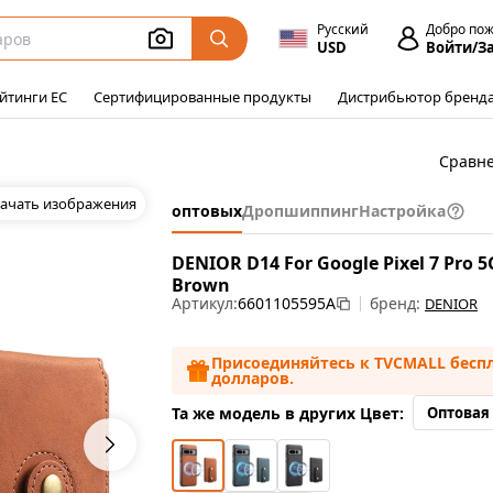
Русский
Добро по
USD
Войти/З
йтинги ЕС
Сертифицированные продукты
Дистрибьютор бренд
Сравн
ачать изображения
оптовых
Дропшиппинг
Настройка
DENIOR D14 For Google Pixel 7 Pro 
Brown
Артикул:
6601105595A
бренд:
DENIOR
Присоединяйтесь к TVCMALL беспл
долларов.
Та же модель в других Цвет:
Оптовая