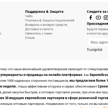
Поддержка & Защита
Следите за
ЧаВо
Платежи & Защита покупателей
Присоединя
Возвраты и возврат средств
Доставка и налоги
Будьте первы
с
Свяжитесь с нами
и многом дру
Отзыв
Trustpilot
отому что наше величайшее удовлетворение приходит от стимулиров
 супермаркеты и продавцы на онлайн-платформах
. Как
Европейск
более 1000 надежных сторонних поставщиков,
мы предлагаем более 1
ую неделю.
. Наша эффективная отгрузка и сервис обеспечивают
Сроки
н
, делая закупки быстрее, а оптовую торговлю умнее, при этом все 
лее 30 ведущих европейских партнеров в сфере розничной торго
лезным оптовым партнером. Независимо от того, только ли вы начин