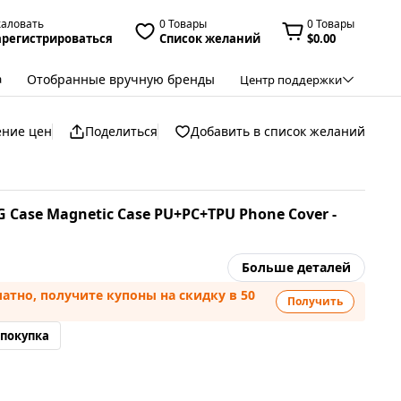
жаловать
0 Товары
0 Товары
арегистрироваться
Список желаний
$0.00
Отобранные вручную бренды
а
Центр поддержки
ение цен
Поделиться
Добавить в список желаний
5G Case Magnetic Case PU+PC+TPU Phone Cover -
Больше деталей
атно, получите купоны на скидку в 50
Получить
 покупка