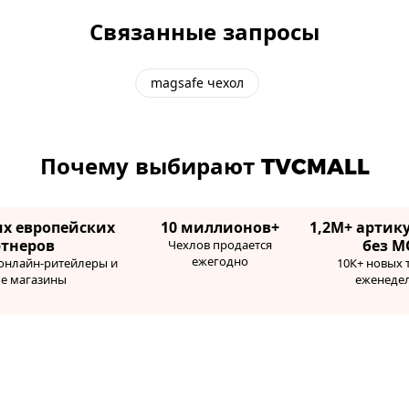
Связанные запросы
magsafe чехол
Почему выбирают TVCMALL
их европейских
10 миллионов+
1,2М+ артику
ртнеров
без М
Чехлов продается
ежегодно
 онлайн-ритейлеры и
10К+ новых 
ые магазины
еженеде