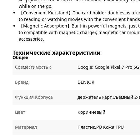
while on the go.
【Convenient Kickstand】The card holder doubles as a kick
to reading or watching movies with the convenient hands
【Magnetic Adsorption】Built-in powerful magnets, just ta
to compatible with magnetic charger, magnetic car moun
accessories.
Технические характеристики
Общее
Совместимость с
Google:
Google Pixel 7 Pro 5G
Бренд
DENIOR
Функция Корпуса
держатель карт,Съемный 2-в
Цвет
Коричневый
Материал
Пластик,PU Кожа,TPU