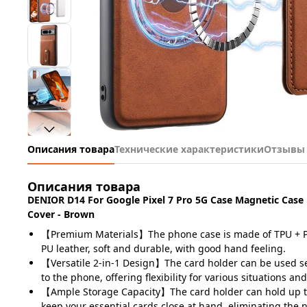
Описания товара
Технические характеристики
Отзывы
Описания товара
DENIOR D14 For Google Pixel 7 Pro 5G Case Magnetic Ca
Cover - Brown
【Premium Materials】The phone case is made of TPU + PC
PU leather, soft and durable, with good hand feeling.
【Versatile 2-in-1 Design】The card holder can be used se
to the phone, offering flexibility for various situations an
【Ample Storage Capacity】The card holder can hold up to
keep your essential cards close at hand, eliminating the n