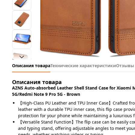
Описания товара
Технические характеристики
Отзывы
Описания товара
AZNS Auto-absorbed Leather Shell Stand Case for Xiaomi Mi
5G/Redmi Note 9 Pro 5G - Brown
【High-Class PU Leather and TPU Inner Case】Crafted fro
leather with a durable TPU inner case, this flip case provi
protection for your phone while maintaining a luxurious f
【Versatile Stand Function】The flip case can be easily co
and typing stand, offering adjustable angles to meet yo
needs, whether watching videos or typing