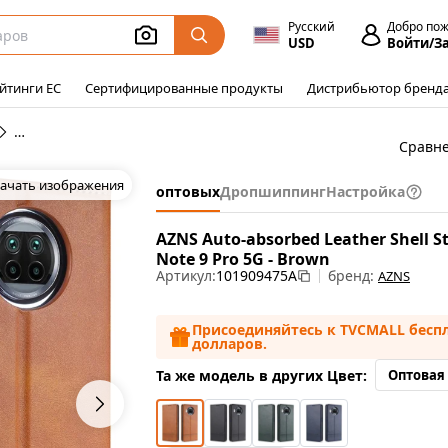
Русский
Добро по
USD
Войти/З
йтинги ЕС
Сертифицированные продукты
Дистрибьютор бренд
Чехлы Xiaomi Mi 10T Lite 5G
Сравн
ачать изображения
оптовых
Дропшиппинг
Настройка
AZNS Auto-absorbed Leather Shell St
Note 9 Pro 5G - Brown
Артикул:
101909475A
бренд:
AZNS
Присоединяйтесь к TVCMALL беспл
долларов.
Та же модель в других Цвет:
Оптовая