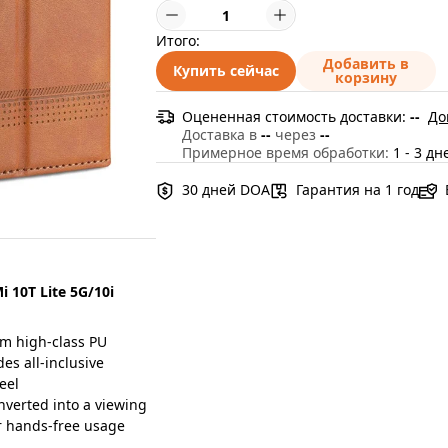
Итого:
Добавить в
Купить сейчас
корзину
Оцененная стоимость доставки:
--
До
Доставка в
--
через
--
Примерное время обработки:
1 - 3 дн
30 дней DOA
Гарантия на 1 год
 10T Lite 5G/10i
m high-class PU
des all-inclusive
eel
nverted into a viewing
ur hands-free usage