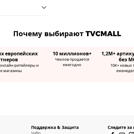
Почему выбирают TVCMALL
их европейских
10 миллионов+
1,2М+ артику
ртнеров
без М
Чехлов продается
ежегодно
 онлайн-ритейлеры и
10К+ новых 
ые магазины
еженеде
Поддержка & Защита
Следите за
ЧаВо