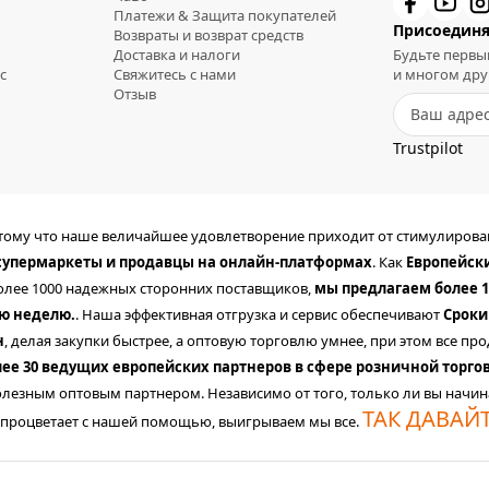
Платежи & Защита покупателей
Присоединя
Возвраты и возврат средств
Доставка и налоги
Будьте первы
с
Свяжитесь с нами
и многом дру
Отзыв
Trustpilot
отому что наше величайшее удовлетворение приходит от стимулиров
 супермаркеты и продавцы на онлайн-платформах
. Как
Европейск
более 1000 надежных сторонних поставщиков,
мы предлагаем более 1
ую неделю.
. Наша эффективная отгрузка и сервис обеспечивают
Сроки
н
, делая закупки быстрее, а оптовую торговлю умнее, при этом все 
лее 30 ведущих европейских партнеров в сфере розничной торго
лезным оптовым партнером. Независимо от того, только ли вы начин
ТАК ДАВАЙ
 процветает с нашей помощью, выигрываем мы все.