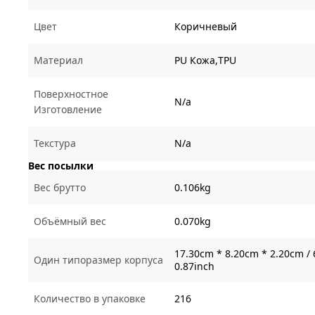
Цвет
Коричневый
Материал
PU Кожа,TPU
Поверхностное
N/a
Изготовление
Текстура
N/a
Вес посылки
Вес брутто
0.106kg
Объёмный вес
0.070kg
17.30cm * 8.20cm * 2.20cm / 
Один типоразмер корпуса
0.87inch
Количество в упаковке
216