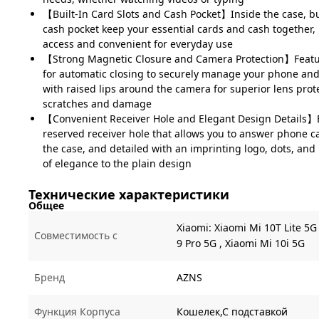
【Built-In Card Slots and Cash Pocket】Inside the case, bui
cash pocket keep your essential cards and cash together
access and convenient for everyday use
【Strong Magnetic Closure and Camera Protection】Featu
for automatic closing to securely manage your phone and
with raised lips around the camera for superior lens prot
scratches and damage
【Convenient Receiver Hole and Elegant Design Details】
reserved receiver hole that allows you to answer phone c
the case, and detailed with an imprinting logo, dots, and
of elegance to the plain design
Технические характеристики
Общее
Xiaomi:
Xiaomi Mi 10T Lite 5G
Совместимость с
9 Pro 5G ,
Xiaomi Mi 10i 5G
Бренд
AZNS
Функция Корпуса
Кошелек,С подставкой