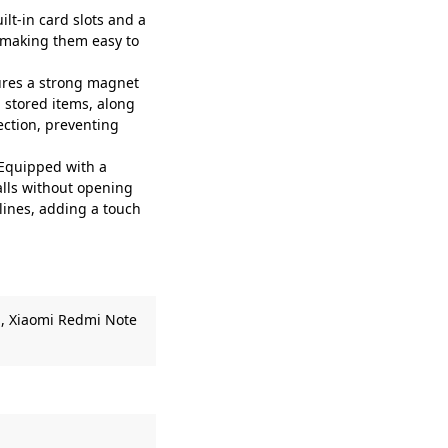
lt-in card slots and a
, making them easy to
res a strong magnet
 stored items, along
ection, preventing
Equipped with a
alls without opening
 lines, adding a touch
 ,
Xiaomi Redmi Note