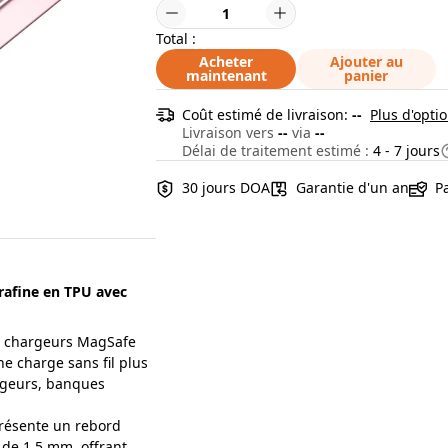
Total :
Acheter
Ajouter au
maintenant
panier
Coût estimé de livraison:
--
Plus d'optio
Livraison vers
--
via
--
Délai de traitement estimé :
4 - 7 jours
30 jours DOA
Garantie d'un an
P
rafine en TPU avec
 chargeurs MagSafe
e charge sans fil plus
argeurs, banques
Présente un rebord
 de 1,5 mm, offrant