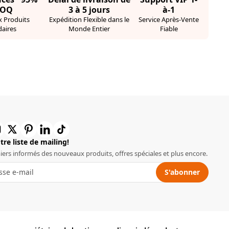
MOQ
3 à 5 jours
à-1
 Produits
Expédition Flexible dans le
Service Après-Vente
aires
Monde Entier
Fiable
re liste de mailing!
iers informés des nouveaux produits, offres spéciales et plus encore.
S'abonner