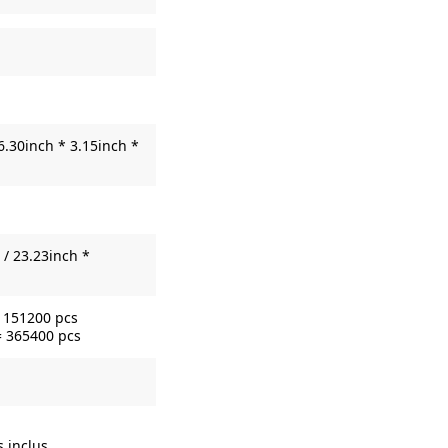
6.30inch * 3.15inch *
/ 23.23inch *
= 151200 pcs
= 365400 pcs
s inclus