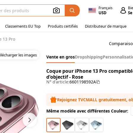
Français
Bi
USD
Se
Classements EU Top
Produits certifiés
Distributeur de marque
 13 Pro
Comparaiso
élécharger les images
Vente en gros
Dropshipping
Personnalisati
Coque pour iPhone 13 Pro compatible
d'objectif - Rose
N° d'article:
6601198592A
Rejoignez TVCMALL gratuitement, ob
Même modèle avec différentes Couleur: