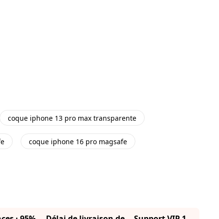
coque iphone 13 pro max transparente
fe
coque iphone 16 pro magsafe
nces · 95%
Délai de livraison de
Support VIP 1-