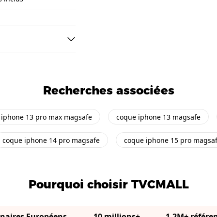
Recherches associées
 iphone 13 pro max magsafe
coque iphone 13 magsafe
coque iphone 14 pro magsafe
coque iphone 15 pro magsa
Pourquoi choisir TVCMALL
enaires Européens
10 millions+
1,2M+ référe