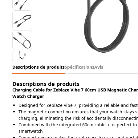
Descriptions de produits
Spécifications
Avis
Descriptions de produits
Charging Cable for Zeblaze Vibe 7 60cm USB Magnetic Cha
Watch Charger
Designed for Zeblaze Vibe 7, providing a reliable and fas
The magnetic connection ensures that your watch stays se
charging, eliminating the risk of accidentally disconnectin
Combined with the integrated 60cm cable, it is perfect to
smartwatch
Compact design makes the cable easy to carry, and portab