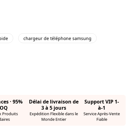
pide
chargeur de téléphone samsung
nces · 95%
Délai de livraison de
Support VIP 1-
MOQ
3 à 5 jours
à-1
 Produits
Expédition Flexible dans le
Service Après-Vente
aires
Monde Entier
Fiable