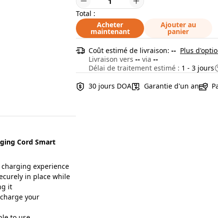
Total :
Acheter
Ajouter au
maintenant
panier
Coût estimé de livraison:
--
Plus d'optio
Livraison vers
--
via
--
Délai de traitement estimé :
1 - 3 jours
30 jours DOA
Garantie d'un an
P
rging Cord Smart
t charging experience
curely in place while
g it
 charge your
le to use