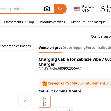
Français
Bi
USD
Se
Classements EU Top
Produits certifiés
Distributeur de marque
Comparaiso
élécharger les images
Vente en gros
Dropshipping
Personnalisati
Charging Cable for Zeblaze Vibe 7 
Charger
N° d'article:
680902356A
Rejoignez TVCMALL gratuitement, ob
Couleur: Comme Montré