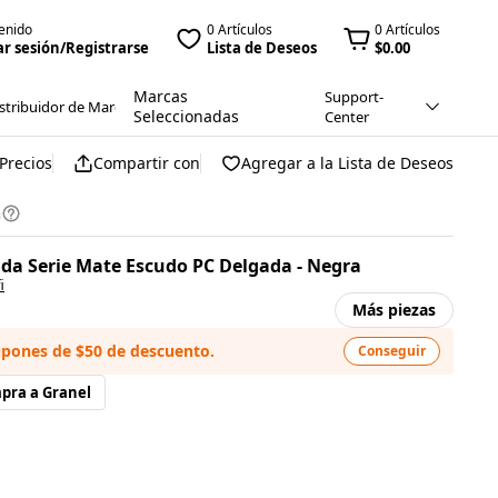
enido
0 Artículos
0 Artículos
ar sesión/Registrarse
Lista de Deseos
$0.00
Marcas
Support-
stribuidor de Marca
Seleccionadas
Center
Precios
Compartir con
Agregar a la Lista de Deseos
n
da Serie Mate Escudo PC Delgada - Negra
i
Más piezas
upones de $50 de descuento.
Conseguir
pra a Granel