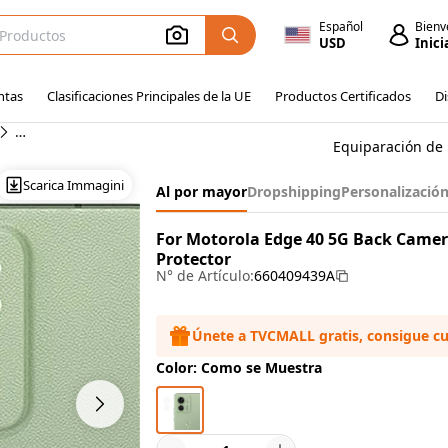
Español
Bienv
USD
Inici
ntas
Clasificaciones Principales de la UE
Productos Certificados
Di
Protectores de pantalla Motorola Edge 40 5G
Equiparación de 
Scarica Immagini
Al por mayor
Dropshipping
Personalizació
For Motorola Edge 40 5G Back Camer
Protector
N° de Artículo:
660409439A
Únete a TVCMALL gratis, consigue c
Color: Como se Muestra