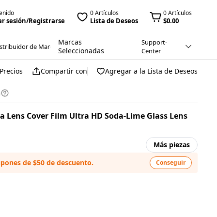
enido
0 Artículos
0 Artículos
ar sesión/Registrarse
Lista de Deseos
$0.00
Marcas
Support-
stribuidor de Marca
Seleccionadas
Center
Precios
Compartir con
Agregar a la Lista de Deseos
n
a Lens Cover Film Ultra HD Soda-Lime Glass Lens
Más piezas
upones de $50 de descuento.
Conseguir