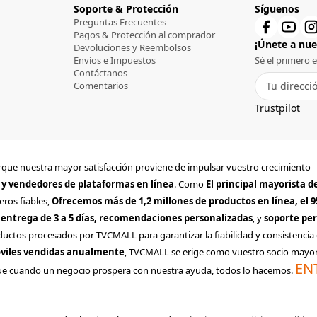
Soporte & Protección
Síguenos
Preguntas Frecuentes
Pagos & Protección al comprador
¡Únete a nues
Devoluciones y Reembolsos
Envíos e Impuestos
Sé el primero 
Contáctanos
Comentarios
Trustpilot
 porque nuestra mayor satisfacción proviene de impulsar vuestro crecimien
 y vendedores de plataformas en línea
. Como
El principal mayorista 
eros fiables,
Ofrecemos más de 1,2 millones de productos en línea, el 
 entrega de 3 a 5 días, recomendaciones personalizadas
, y
soporte per
ductos procesados por TVCMALL para garantizar la fiabilidad y consistencia 
óviles vendidas anualmente
, TVCMALL se erige como vuestro socio mayori
EN
ue cuando un negocio prospera con nuestra ayuda, todos lo hacemos.