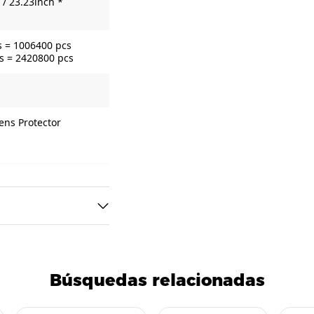
/ 23.23inch *
s = 1006400 pcs
s = 2420800 pcs
ens Protector
Búsquedas relacionadas