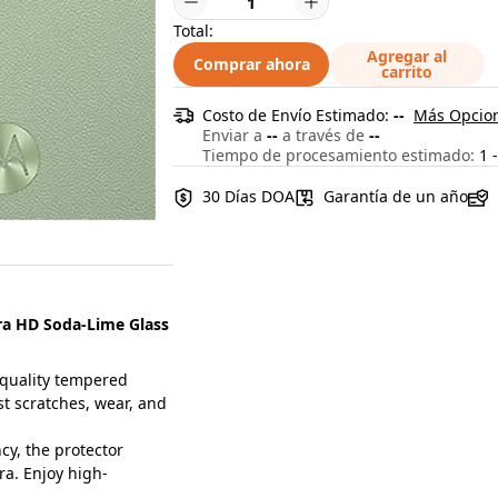
Total:
Agregar al
Comprar ahora
carrito
Costo de Envío Estimado:
--
Más Opcion
Enviar a
--
a través de
--
Tiempo de procesamiento estimado:
1 -
30 Días DOA
Garantía de un año
ra HD Soda-Lime Glass
quality tempered
st scratches, wear, and
y, the protector
ra. Enjoy high-