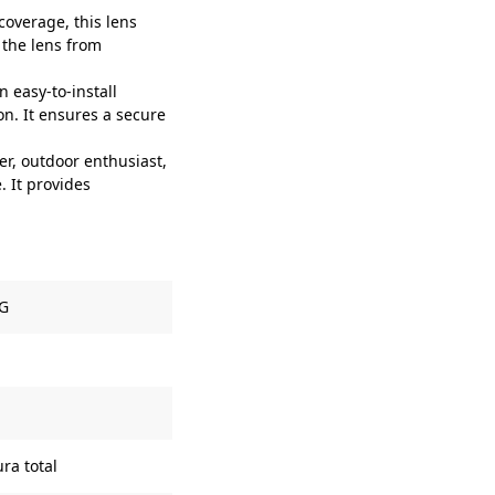
coverage, this lens
 the lens from
 easy-to-install
on. It ensures a secure
r, outdoor enthusiast,
. It provides
5G
ra total