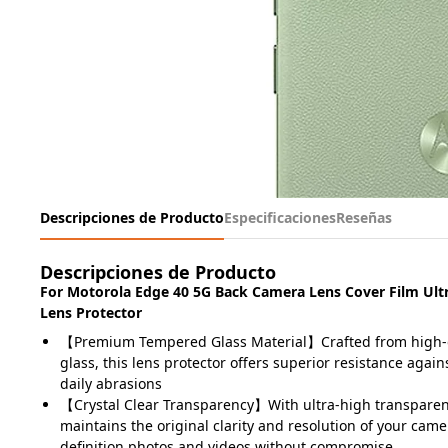
Descripciones de Producto
Especificaciones
Reseñas
Descripciones de Producto
For Motorola Edge 40 5G Back Camera Lens Cover Film Ult
Lens Protector
【Premium Tempered Glass Material】Crafted from high-
glass, this lens protector offers superior resistance again
daily abrasions
【Crystal Clear Transparency】With ultra-high transparenc
maintains the original clarity and resolution of your came
definition photos and videos without compromise