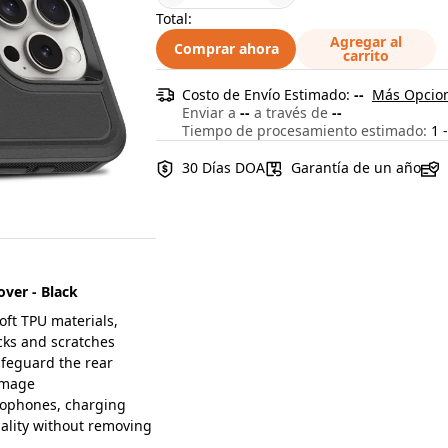
Total:
Agregar al
Comprar ahora
carrito
Costo de Envío Estimado:
--
Más Opcion
Enviar a
--
a través de
--
Tiempo de procesamiento estimado:
1 -
30 Días DOA
Garantía de un año
ver - Black
ft TPU materials,
ocks and scratches
feguard the rear
amage
rophones, charging
nality without removing