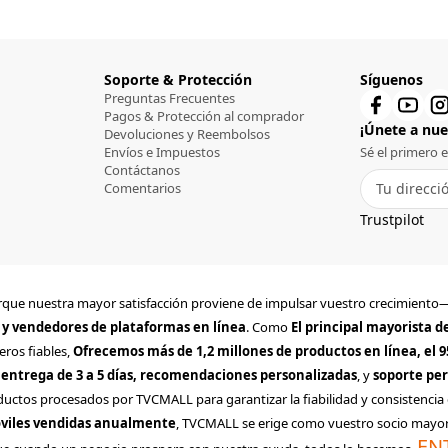
Soporte & Protección
Síguenos
Preguntas Frecuentes
Pagos & Protección al comprador
¡Únete a nues
Devoluciones y Reembolsos
Envíos e Impuestos
Sé el primero 
Contáctanos
Comentarios
Trustpilot
 porque nuestra mayor satisfacción proviene de impulsar vuestro crecimien
 y vendedores de plataformas en línea
. Como
El principal mayorista 
eros fiables,
Ofrecemos más de 1,2 millones de productos en línea, el 
 entrega de 3 a 5 días, recomendaciones personalizadas
, y
soporte per
ductos procesados por TVCMALL para garantizar la fiabilidad y consistencia 
óviles vendidas anualmente
, TVCMALL se erige como vuestro socio mayori
EN