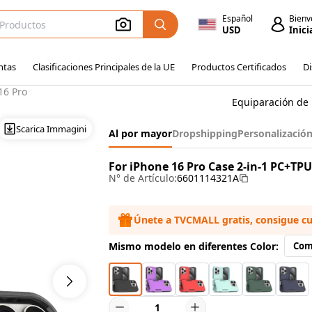
Español
Bienv
USD
Inici
ntas
Clasificaciones Principales de la UE
Productos Certificados
Di
16 Pro
Equiparación de 
Scarica Immagini
Al por mayor
Dropshipping
Personalizació
For iPhone 16 Pro Case 2-in-1 PC+TP
N° de Artículo:
6601114321A
Únete a TVCMALL gratis, consigue c
Mismo modelo en diferentes Color:
Com