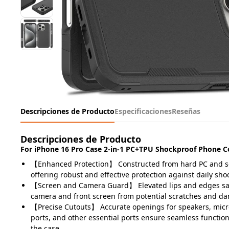
Descripciones de Producto
Especificaciones
Reseñas
Descripciones de Producto
For iPhone 16 Pro Case 2-in-1 PC+TPU Shockproof Phone Co
【Enhanced Protection】 Constructed from hard PC and so
offering robust and effective protection against daily sh
【Screen and Camera Guard】 Elevated lips and edges sa
camera and front screen from potential scratches and d
【Precise Cutouts】 Accurate openings for speakers, mic
ports, and other essential ports ensure seamless functio
the case