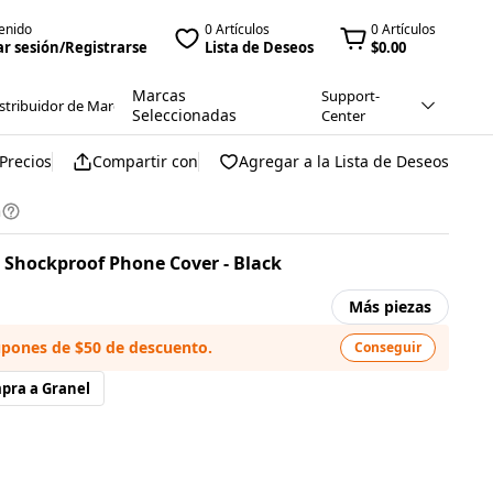
enido
0 Artículos
0 Artículos
ar sesión/Registrarse
Lista de Deseos
$0.00
Marcas
Support-
stribuidor de Marca
Seleccionadas
Center
Precios
Compartir con
Agregar a la Lista de Deseos
n
U Shockproof Phone Cover - Black
Más piezas
upones de $50 de descuento.
Conseguir
pra a Granel