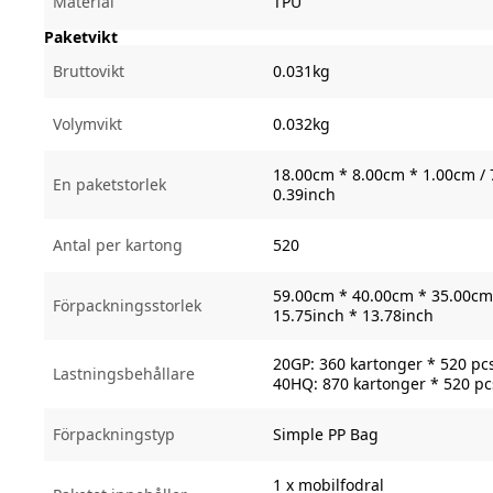
Material
TPU
Paketvikt
Bruttovikt
0.031kg
Volymvikt
0.032kg
18.00cm * 8.00cm * 1.00cm / 
En paketstorlek
0.39inch
Antal per kartong
520
59.00cm * 40.00cm * 35.00cm 
Förpackningsstorlek
15.75inch * 13.78inch
20GP: 360 kartonger * 520 pc
Lastningsbehållare
40HQ: 870 kartonger * 520 pc
Förpackningstyp
Simple PP Bag
1 x mobilfodral