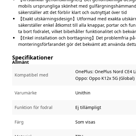
mobils ursprungliga skönhet med gulfärgningshämmande
säkerställer att det förblir klart och outnyttjat över tid
【Exakt utskärningsdesign】Utformad med exakta utskärni
säkerställer enkel åtkomst till alla knappar, portar och fu
ta bort fodralet, vilket bibehåller funktionalitet och bekv
【Enkel installation och borttagning】Det problemfria på-
monteringsförfarandet gör det bekvämt att använda detta
Specifikationer
Allmänt
OnePlus:
OnePlus Nord CE4 L
Kompatibel med
Oppo:
Oppo K12x 5G (Global)
Varumärke
Unithin
Funktion för fodral
Ej tillämpligt
Färg
Som visas