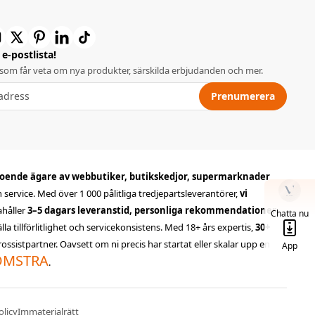
e-postlista!
 som får veta om nya produkter, särskilda erbjudanden och mer.
Prenumerera
oende ägare av webbutiker, butikskedjor, supermarknader
ch service. Med över 1 000 pålitliga tredjepartsleverantörer,
vi
dahåller
3–5 dagars leveranstid, personliga rekommendationer
,
Chatta nu
 tillförlitlighet och servicekonsistens. Med 18+ års expertis,
30+
ssistpartner. Oavsett om ni precis har startat eller skalar upp en
App
LOMSTRA
.
olicy
Immaterialrätt