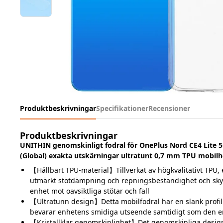
Produktbeskrivningar
Specifikationer
Recensioner
Produktbeskrivningar
UNITHIN genomskinligt fodral för OnePlus Nord CE4 Lite 
(Global) exakta utskärningar ultratunt 0,7 mm TPU mobilh
【Hållbart TPU-material】Tillverkat av högkvalitativt TPU, 
utmärkt stötdämpning och repningsbeständighet och skyd
enhet mot oavsiktliga stötar och fall
【Ultratunn design】Detta mobilfodral har en slank profil 
bevarar enhetens smidiga utseende samtidigt som den e
【Kristallklar genomskinlighet】Det genomskinliga design