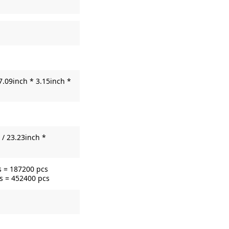
7.09inch * 3.15inch *
/ 23.23inch *
s = 187200 pcs
s = 452400 pcs