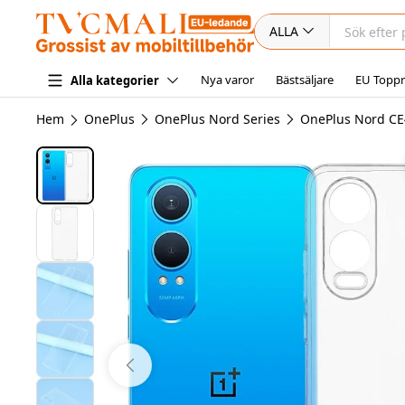
ALLA
Nya varor
Bästsäljare
EU Toppr
Alla kategorier
Hem
OnePlus
OnePlus Nord Series
OnePlus Nord CE4