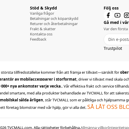
Stöd & Skydd
Följ oss
Vanliga frågor
Betalningar och köparskydd
Gå med i vår 
Returer och återbetalningar
Frakt & skatter
Var den första
Kontakta oss
Feedback
Trustpilot
största tillfredsställelse kommer från att främja er tillväxt—särskilt för
ober
erantör av mobilaccessoarer i storformat
, driver vi tillväxt med skala o
0 000+ nya ankomster varje vecka.
. Vår effektiva frakt och service tillhan
andel smartare, med alla produkter behandlade av TVCMALL för att säkerställa
 mobilskal sålda årligen
, står TVCMALL som er pålitliga och hjälpsamma gro
SÅ LÅT OSS B
ett företag blomstrar med vår hjälp, gör vi alla det.
26 TVCMALL.com. Alla rättigheter förbehållna.
Allmänna villkor
Integritetsp