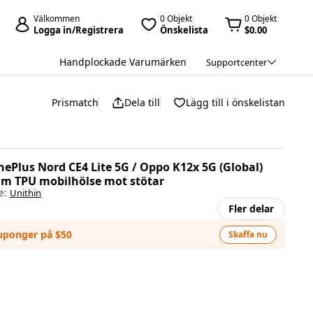
Välkommen
0 Objekt
0 Objekt
Logga in/Registrera
Önskelista
$0.00
Handplockade Varumärken
Supportcenter
Prismatch
Dela till
Lägg till i önskelistan
ePlus Nord CE4 Lite 5G / Oppo K12x 5G (Global)
mm TPU mobilhölse mot stötar
e:
Unithin
Fler delar
kuponger på $50
Skaffa nu