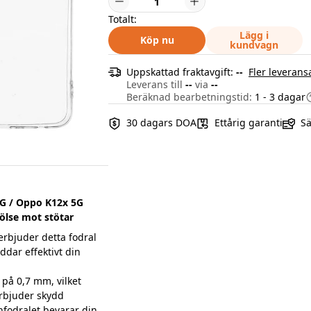
Totalt:
Lägg i
Köp nu
kundvagn
Uppskattad fraktavgift:
--
Fler leverans
Leverans till
--
via
--
Beräknad bearbetningstid:
1 - 3 dagar
30 dagars DOA
Ettårig garanti
Sä
5G / Oppo K12x 5G
ölse mot stötar
erbjuder detta fodral
dar effektivt din
på 0,7 mm, vilket
rbjuder skydd
fodralet bevarar din