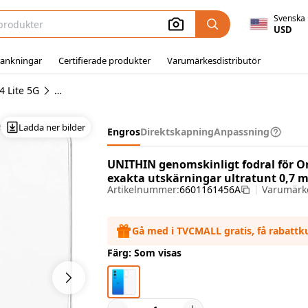
Svenska
USD
ankningar
Certifierade produkter
Varumärkesdistributör
 Lite 5G
OnePlus Nord CE4 Lite 5G Skal
Ladda ner bilder
Engros
Direktskapning
Anpassning
UNITHIN genomskinligt fodral för On
exakta utskärningar ultratunt 0,7 
Artikelnummer:
6601161456A
Varumärk
Gå med i TVCMALL gratis, få rabatt
Färg: Som visas