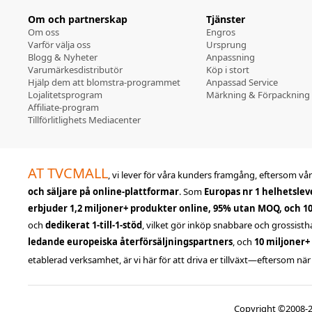
Om och partnerskap
Tjänster
Om oss
Engros
Varför välja oss
Ursprung
Blogg & Nyheter
Anpassning
Varumärkesdistributör
Köp i stort
Hjälp dem att blomstra-programmet
Anpassad Service
Lojalitetsprogram
Märkning & Förpackning
Affiliate-program
Tillförlitlighets Mediacenter
AT TVCMALL
, vi lever för våra kunders framgång, eftersom vår 
och säljare på online-plattformar
. Som
Europas nr 1 helhetslev
erbjuder 1,2 miljoner+ produkter online, 95% utan MOQ, och 1
och
dedikerat 1-till-1-stöd
, vilket gör inköp snabbare och grossisth
ledande europeiska återförsäljningspartners
, och
10 miljoner+
etablerad verksamhet, är vi här för att driva er tillväxt—eftersom när 
Copyright ©2008-20