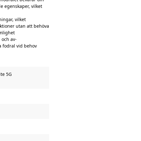
 egenskaper, vilket
ngar, vilket
nktioner utan att behöva
ämlighet
 och av-
 fodral vid behov
ite 5G